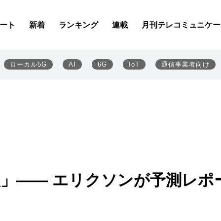
ート
新着
ランキング
連載
月刊テレコミュニケー
ローカル5G
AI
6G
IoT
通信事業者向け
加入」―― エリクソンが予測レポ