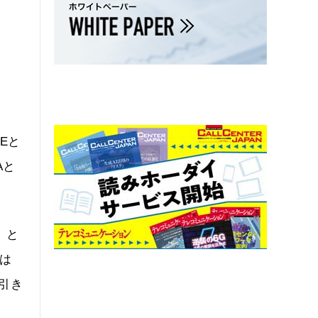
Eと
Aと
3」と
は
引き