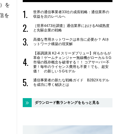
」）を
世界の通信事業者33社の成長戦略：通信業界の
信を
収益を次のレベルへ
［世界4473社調査］通信業界におけるAI成熟度
と先駆企業の戦略
高価な専用ネットワークは本当に必要か？ AIネ
ットワーク構築の現実解
【基調講演 K2-4 スリーダブリュー】何もかもが
革命！ゲームチェンジャー無線機がローカル５G
市場の既存概念を破壊する！！ コアサーバー不
要！毎年のライセンス費用も不要！でも、超安
価！ の新しい５Gモデル
通信事業者の新たな戦略ガイド B2B2Xモデル
を成功に導く秘訣とは
ダウンロード数ランキングをもっと見る