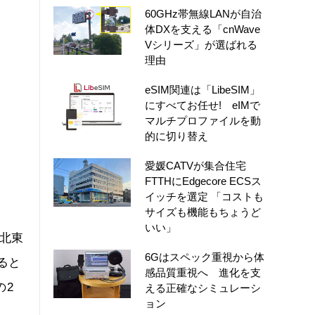
60GHz帯無線LANが自治
体DXを支える「cnWave
Vシリーズ」が選ばれる
理由
eSIM関連は「LibeSIM」
にすべてお任せ! eIMで
マルチプロファイルを動
的に切り替え
愛媛CATVが集合住宅
FTTHにEdgecore ECSス
イッチを選定 「コストも
サイズも機能もちょうど
いい」
の北東
6Gはスペック重視から体
ると
感品質重視へ 進化を支
の2
える正確なシミュレーシ
ョン