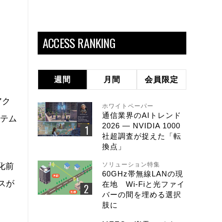
ACCESS RANKING
週間
月間
会員限定
アク
ホワイトペーパー
通信業界のAIトレンド
ステム
2026 ― NVIDIA 1000
社超調査が捉えた「転
換点」
ソリューション特集
化前
60GHz帯無線LANの現
スが
在地 Wi-Fiと光ファイ
バーの間を埋める選択
肢に