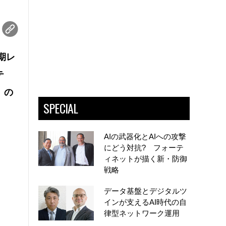
期レ
テ
」の
SPECIAL
AIの武器化とAIへの攻撃
にどう対抗? フォーテ
ィネットが描く新・防御
戦略
データ基盤とデジタルツ
インが支えるAI時代の自
律型ネットワーク運用