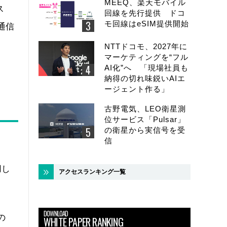
MEEQ、楽天モバイル
ス
回線を先行提供 ドコ
モ回線はeSIM提供開始
通信
NTTドコモ、2027年に
マーケティングを“フル
AI化”へ 「現場社員も
納得の切れ味鋭いAIエ
ージェント作る」
古野電気、LEO衛星測
位サービス「Pulsar」
の衛星から実信号を受
信
用し
アクセスランキング一覧
DOWNLOAD
の
WHITE PAPER RANKING