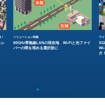
結！
ソリューション特集
ワイ
スレ
60GHz帯無線LANの現在地 Wi-Fiと光ファイ
XG
バーの間を埋める選択肢に
W
介