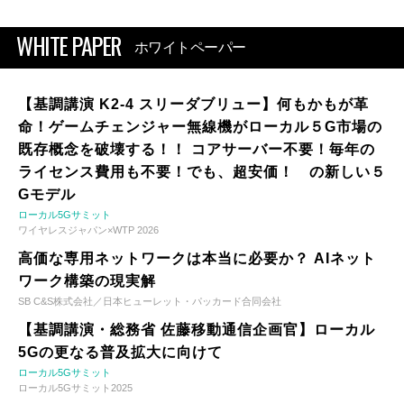
WHITE PAPER
ホワイトペーパー
【基調講演 K2-4 スリーダブリュー】何もかもが革
命！ゲームチェンジャー無線機がローカル５G市場の
既存概念を破壊する！！ コアサーバー不要！毎年の
ライセンス費用も不要！でも、超安価！ の新しい５
Gモデル
ローカル5Gサミット
ワイヤレスジャパン×WTP 2026
高価な専用ネットワークは本当に必要か？ AIネット
ワーク構築の現実解
SB C&S株式会社／日本ヒューレット・パッカード合同会社
【基調講演・総務省 佐藤移動通信企画官】ローカル
5Gの更なる普及拡大に向けて
ローカル5Gサミット
ローカル5Gサミット2025