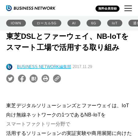
無料会員登録
IOWN
ローカル5G
AI
6G
IoT
通
東芝DSLとファーウェイ、NB-IoTを
スマート工場で活用する取り組み
BUSINESS NETWORK編集部
2017.11.29
東芝デジタルソリューションズとファーウェイは、IoT
向け無線ネットワークの1つであるNB-IoTを
スマートファクトリー分野で
活用するソリューションの実証実験や商用展開に向けた