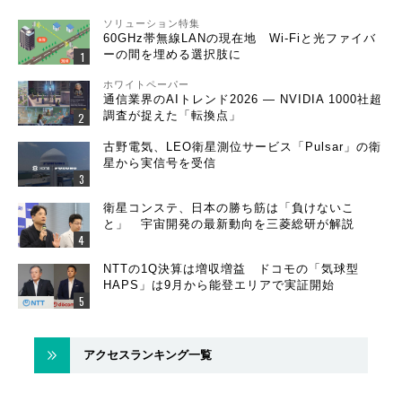
ソリューション特集
60GHz帯無線LANの現在地 Wi-Fiと光ファイバ
ーの間を埋める選択肢に
ホワイトペーパー
通信業界のAIトレンド2026 ― NVIDIA 1000社超
調査が捉えた「転換点」
古野電気、LEO衛星測位サービス「Pulsar」の衛
星から実信号を受信
衛星コンステ、日本の勝ち筋は「負けないこ
と」 宇宙開発の最新動向を三菱総研が解説
NTTの1Q決算は増収増益 ドコモの「気球型
HAPS」は9月から能登エリアで実証開始
アクセスランキング一覧