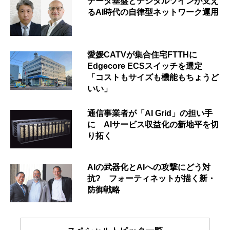
データ基盤とデジタルツインが支え
るAI時代の自律型ネットワーク運用
愛媛CATVが集合住宅FTTHに
Edgecore ECSスイッチを選定
「コストもサイズも機能もちょうど
いい」
通信事業者が「AI Grid」の担い手
に AIサービス収益化の新地平を切
り拓く
AIの武器化とAIへの攻撃にどう対
抗? フォーティネットが描く新・
防御戦略