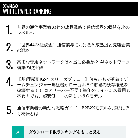
DOWNLOAD
WHITE PAPER RANKING
世界の通信事業者33社の成長戦略：通信業界の収益を次の
レベルへ
［世界4473社調査］通信業界におけるAI成熟度と先駆企業
の戦略
高価な専用ネットワークは本当に必要か？ AIネットワーク
構築の現実解
【基調講演 K2-4 スリーダブリュー】何もかもが革命！ゲ
ームチェンジャー無線機がローカル５G市場の既存概念を
破壊する！！ コアサーバー不要！毎年のライセンス費用も
不要！でも、超安価！ の新しい５Gモデル
通信事業者の新たな戦略ガイド B2B2Xモデルを成功に導
く秘訣とは
ダウンロード数ランキングをもっと見る