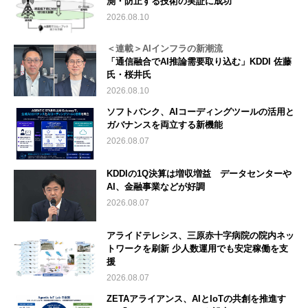
測・防止する技術の実証に成功
2026.08.10
＜連載＞AIインフラの新潮流
「通信融合でAI推論需要取り込む」KDDI 佐藤
氏・桜井氏
2026.08.10
ソフトバンク、AIコーディングツールの活用と
ガバナンスを両立する新機能
2026.08.07
KDDIの1Q決算は増収増益 データセンターや
AI、金融事業などが好調
2026.08.07
アライドテレシス、三原赤十字病院の院内ネッ
トワークを刷新 少人数運用でも安定稼働を支
援
2026.08.07
ZETAアライアンス、AIとIoTの共創を推進す