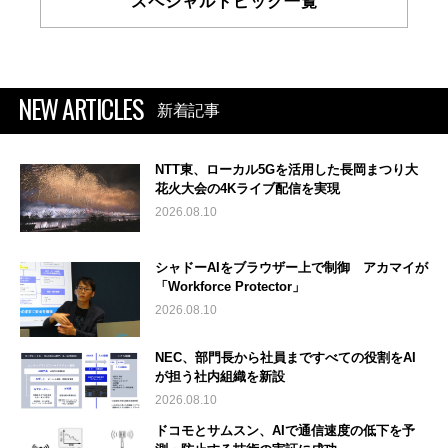
スペシャルトピック一覧
NEW ARTICLES
新着記事
NTT東、ローカル5Gを活用した長岡まつり大
花火大会の4Kライブ配信を実現
2026.08.10
シャドーAIをブラウザー上で制御 アカマイが
「Workforce Protector」
2026.08.10
NEC、部門長から社員まですべての役割をAI
が担う社内組織を新設
2026.08.10
ドコモとサムスン、AIで通信速度の低下を予