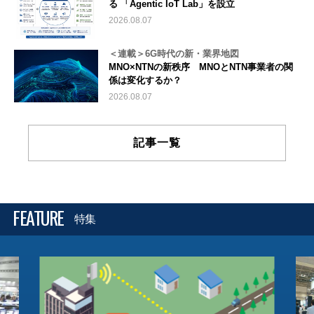
る 「Agentic IoT Lab」を設立
2026.08.07
＜連載＞6G時代の新・業界地図
MNO×NTNの新秩序 MNOとNTN事業者の関
係は変化するか？
2026.08.07
記事一覧
FEATURE
特集