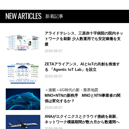
NEW ARTICLES
新着記事
アライドテレシス、三原赤十字病院の院内ネッ
トワークを刷新 少人数運用でも安定稼働を支
援
2026.08.07
ZETAアライアンス、AIとIoTの共創を推進す
る 「Agentic IoT Lab」を設立
2026.08.07
＜連載＞6G時代の新・業界地図
MNO×NTNの新秩序 MNOとNTN事業者の関
係は変化するか？
2026.08.07
ANAがエクイニクスとクラウド接続を刷新、
ネットワーク構築期間が数カ月から数週間へ
2026.08.06