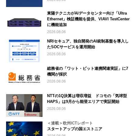
東陽テクニカがAIデータセンター向け「Ultra
Ethernet」検証機能を提供、VIAVI TestCenter
に機能追加
2026.08.06
NRIセキュア、独自開発のAI統制基盤を導入し
たSOCサービスを運用開始
2026.08.06
総務省の「ワット・ビット連携関連実証」に7
機関が採択
2026.08.06
NTTの1Q決算は増収増益 ドコモの「気球型
HAPS」は9月から能登エリアで実証開始
2026.08.06
＜連載＞欧州ICTレポート
スタートアップの国エストニア