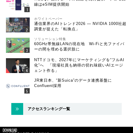
線はeSIM提供開始
ホワイトペーパー
通信業界のAIトレンド2026 ― NVIDIA 1000社超
調査が捉えた「転換点」
ソリューション特集
60GHz帯無線LANの現在地 Wi-Fiと光ファイバ
ーの間を埋める選択肢に
NTTドコモ、2027年にマーケティングを“フルAI
化”へ 「現場社員も納得の切れ味鋭いAIエージ
ェント作る」
JR東日本、“新Suica”のデータ連携基盤に
Confluent採用
アクセスランキング一覧
DOWNLOAD