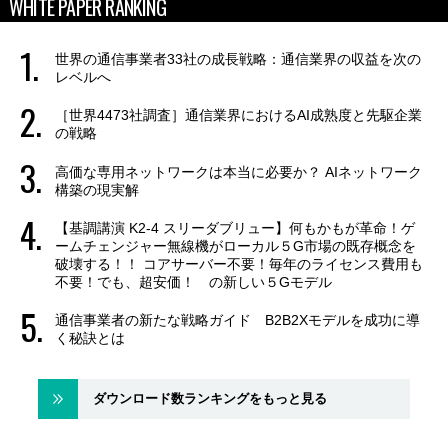
WHITE PAPER RANKING
世界の通信事業者33社の成長戦略：通信業界の収益を次の
レベルへ
［世界4473社調査］通信業界におけるAI成熟度と先駆企業
の戦略
高価な専用ネットワークは本当に必要か？ AIネットワーク
構築の現実解
【基調講演 K2-4 スリーダブリュー】何もかもが革命！ゲ
ームチェンジャー無線機がローカル５G市場の既存概念を
破壊する！！ コアサーバー不要！毎年のライセンス費用も
不要！でも、超安価！ の新しい５Gモデル
通信事業者の新たな戦略ガイド B2B2Xモデルを成功に導
く秘訣とは
ダウンロード数ランキングをもっと見る