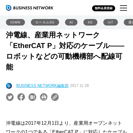
無料会員登録
IOWN
ローカル5G
AI
6G
IoT
通
沖電線、産業用ネットワーク
「EtherCAT P」対応のケーブル――
ロボットなどの可動機構部へ配線可
能
BUSINESS NETWORK編集部
2017.11.28
沖電線は2017年12月1日より、産業用オープンネット
ワークの1つである「EtherCAT P」に対応したケーブル