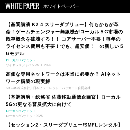
WHITE PAPER
ホワイトペーパー
【基調講演 K2-4 スリーダブリュー】何もかもが革
命！ゲームチェンジャー無線機がローカル５G市場の
既存概念を破壊する！！ コアサーバー不要！毎年の
ライセンス費用も不要！でも、超安価！ の新しい５
Gモデル
ローカル5Gサミット
ワイヤレスジャパン×WTP 2026
高価な専用ネットワークは本当に必要か？ AIネット
ワーク構築の現実解
SB C&S株式会社／日本ヒューレット・パッカード合同会社
【基調講演・総務省 佐藤移動通信企画官】ローカル
5Gの更なる普及拡大に向けて
ローカル5Gサミット
ローカル5Gサミット2025
【セッション2・スリーダブリュー/SMFLレンタル】