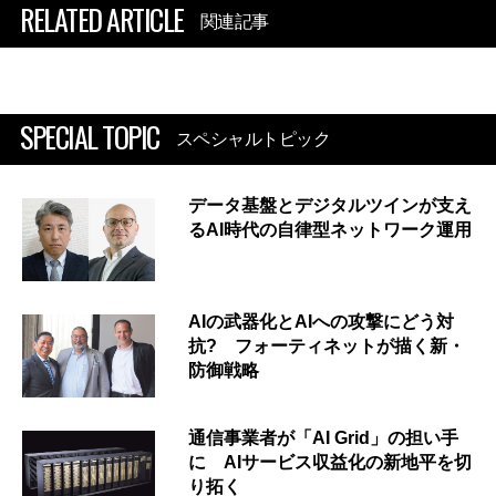
RELATED ARTICLE
関連記事
SPECIAL TOPIC
スペシャルトピック
データ基盤とデジタルツインが支え
るAI時代の自律型ネットワーク運用
AIの武器化とAIへの攻撃にどう対
抗? フォーティネットが描く新・
防御戦略
通信事業者が「AI Grid」の担い手
に AIサービス収益化の新地平を切
り拓く