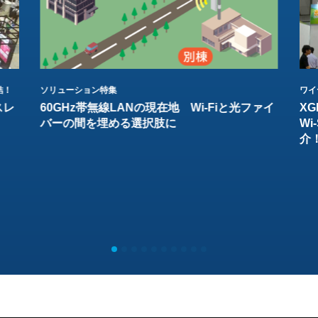
結！
ソリューション特集
ワイ
スレ
60GHz帯無線LANの現在地 Wi-Fiと光ファイ
XG
バーの間を埋める選択肢に
W
介