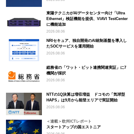
東陽テクニカがAIデータセンター向け「Ultra
Ethernet」検証機能を提供、VIAVI TestCenter
に機能追加
2026.08.06
NRIセキュア、独自開発のAI統制基盤を導入し
たSOCサービスを運用開始
2026.08.06
総務省の「ワット・ビット連携関連実証」に7
機関が採択
2026.08.06
NTTの1Q決算は増収増益 ドコモの「気球型
HAPS」は9月から能登エリアで実証開始
2026.08.06
＜連載＞欧州ICTレポート
スタートアップの国エストニア
2026.08.06