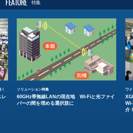
FEATURE
特集
結！
ソリューション特集
ワイ
スレ
60GHz帯無線LANの現在地 Wi-Fiと光ファイ
XG
バーの間を埋める選択肢に
W
介