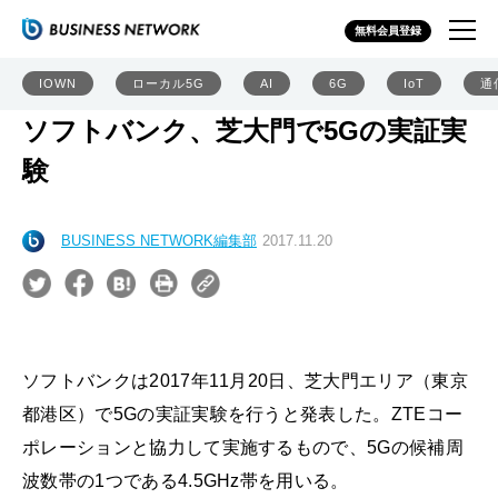
無料会員登録
IOWN
ローカル5G
AI
6G
IoT
通
ソフトバンク、芝大門で5Gの実証実
験
BUSINESS NETWORK編集部
2017.11.20
ソフトバンクは2017年11月20日、芝大門エリア（東京
都港区）で5Gの実証実験を行うと発表した。ZTEコー
ポレーションと協力して実施するもので、5Gの候補周
波数帯の1つである4.5GHz帯を用いる。