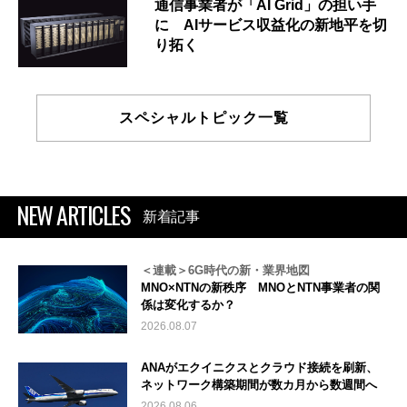
通信事業者が「AI Grid」の担い手
に AIサービス収益化の新地平を切
り拓く
スペシャルトピック一覧
NEW ARTICLES
新着記事
＜連載＞6G時代の新・業界地図
MNO×NTNの新秩序 MNOとNTN事業者の関
係は変化するか？
2026.08.07
ANAがエクイニクスとクラウド接続を刷新、
ネットワーク構築期間が数カ月から数週間へ
2026.08.06