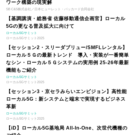
ワーク構築の現実解
SB C&S株式会社／日本ヒューレット・パッカード合同会社
【基調講演・総務省 佐藤移動通信企画官】ローカル
5Gの更なる普及拡大に向けて
ローカル5Gサミット
ローカル5Gサミット2025
【セッション2・スリーダブリュー/SMFLレンタル】
ローカル５Ｇの最新トレンド 導入・実装が一番簡単
なシン・ローカル５Ｇシステムの実用例 25-26年最新
機能もご紹介
ローカル5Gサミット
ローカル5Gサミット2025
【セッション3・京セラみらいエンビジョン】高性能
ローカル5G：新システムと端末で実現するビジネス
革新
ローカル5Gサミット
ローカル5Gサミット2025
【iD】ローカル5G基地局 All-In-One、次世代機種の