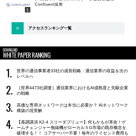
Confluent採用
アクセスランキング一覧
DOWNLOAD
WHITE PAPER RANKING
世界の通信事業者33社の成長戦略：通信業界の収益を次の
レベルへ
［世界4473社調査］通信業界におけるAI成熟度と先駆企業
の戦略
高価な専用ネットワークは本当に必要か？ AIネットワーク
構築の現実解
【基調講演 K2-4 スリーダブリュー】何もかもが革命！ゲ
ームチェンジャー無線機がローカル５G市場の既存概念を
破壊する！！ コアサーバー不要！毎年のライセンス費用も