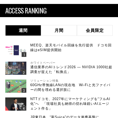
ACCESS RANKING
週間
月間
会員限定
MEEQ、楽天モバイル回線を先行提供 ドコモ回
線はeSIM提供開始
ホワイトペーパー
通信業界のAIトレンド2026 ― NVIDIA 1000社超
調査が捉えた「転換点」
ソリューション特集
60GHz帯無線LANの現在地 Wi-Fiと光ファイバ
ーの間を埋める選択肢に
NTTドコモ、2027年にマーケティングを“フルAI
化”へ 「現場社員も納得の切れ味鋭いAIエージ
ェント作る」
JR東日本、“新Suica”のデータ連携基盤に