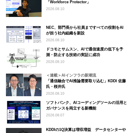
「Workforce Protector」
2026.08.10
NEC、部門長から社員まですべての役割をAI
が担う社内組織を新設
2026.08.10
ドコモとサムスン、AIで通信速度の低下を予
測・防止する技術の実証に成功
2026.08.10
＜連載＞AIインフラの新潮流
「通信融合でAI推論需要取り込む」KDDI 佐藤
氏・桜井氏
2026.08.10
ソフトバンク、AIコーディングツールの活用と
ガバナンスを両立する新機能
2026.08.07
KDDIの1Q決算は増収増益 データセンターや