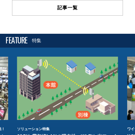
記事一覧
FEATURE
特集
結！
ソリューション特集
ワイ