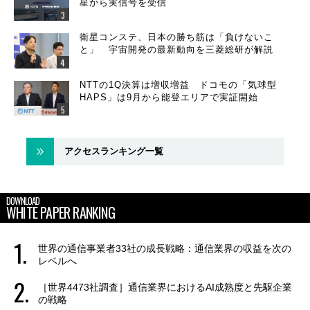
星から実信号を受信
衛星コンステ、日本の勝ち筋は「負けないこ
と」 宇宙開発の最新動向を三菱総研が解説
NTTの1Q決算は増収増益 ドコモの「気球型
HAPS」は9月から能登エリアで実証開始
アクセスランキング一覧
DOWNLOAD
WHITE PAPER RANKING
世界の通信事業者33社の成長戦略：通信業界の収益を次の
レベルへ
［世界4473社調査］通信業界におけるAI成熟度と先駆企業
の戦略