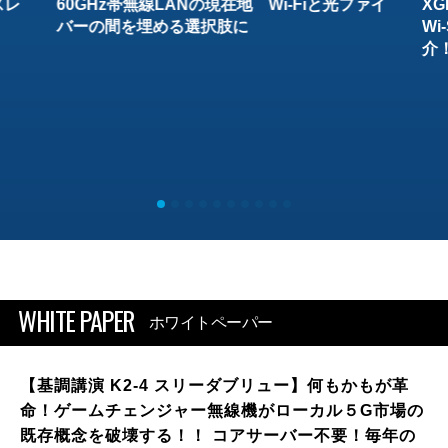
スレ
60GHz帯無線LANの現在地 Wi-Fiと光ファイ
XG
バーの間を埋める選択肢に
W
介
WHITE PAPER
ホワイトペーパー
【基調講演 K2-4 スリーダブリュー】何もかもが革
命！ゲームチェンジャー無線機がローカル５G市場の
既存概念を破壊する！！ コアサーバー不要！毎年の