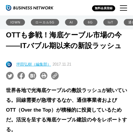
無料会員登録
IOWN
ローカル5G
AI
6G
IoT
通
OTTも参戦！海底ケーブル市場の今
――ITバブル期以来の新設ラッシュ
坪田弘樹（編集部）
2017.11.21
世界各地で光海底ケーブルの敷設ラッシュが続いてい
る。回線需要が急増するなか、通信事業者および
OTT（Over the Top）が積極的に投資しているため
だ。活況を呈する海底ケーブル建設の今をレポートす
る。