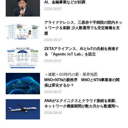
AI、金融事業などが好調
2026.08.07
アライドテレシス、三原赤十字病院の院内ネッ
トワークを刷新 少人数運用でも安定稼働を支
援
2026.08.07
ZETAアライアンス、AIとIoTの共創を推進す
る 「Agentic IoT Lab」を設立
2026.08.07
＜連載＞6G時代の新・業界地図
MNO×NTNの新秩序 MNOとNTN事業者の関
係は変化するか？
2026.08.07
ANAがエクイニクスとクラウド接続を刷新、
ネットワーク構築期間が数カ月から数週間へ
2026.08.06