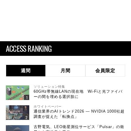
ACCESS RANKING
週間
月間
会員限定
ソリューション特集
60GHz帯無線LANの現在地 Wi-Fiと光ファイバ
ーの間を埋める選択肢に
ホワイトペーパー
通信業界のAIトレンド2026 ― NVIDIA 1000社超
調査が捉えた「転換点」
古野電気、LEO衛星測位サービス「Pulsar」の衛