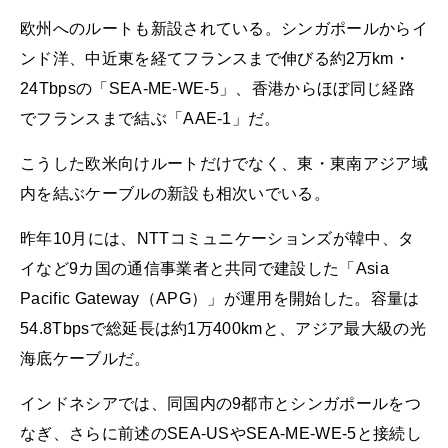
欧州へのルートも新設されている。シンガポールからイ
ンド洋、中近東を経てフランスまで伸びる約2万km・
24Tbpsの「SEA-ME-WE-5」、香港からほぼ同じ経路
でフランスまで結ぶ「AAE-1」だ。
こうした欧米向けルートだけでなく、東・東南アジア域
内を結ぶケーブルの新設も相次いでいる。
昨年10月には、NTTコミュニケーションズが韓中、タ
イなど9カ国の通信事業者と共同で建設した「Asia
Pacific Gateway（APG）」が運用を開始した。容量は
54.8Tbpsで総延長は約1万400kmと、アジア最大級の光
海底ケーブルだ。
インドネシアでは、同国内の9都市とシンガポールをつ
なぎ、さらに前述のSEA-USやSEA-ME-WE-5と接続し