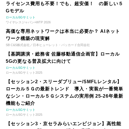
ライセンス費用も不要！でも、超安価！ の新しい５
Gモデル
ローカル5Gサミット
ワイヤレスジャパン×WTP 2026
高価な専用ネットワークは本当に必要か？ AIネット
ワーク構築の現実解
SB C&S株式会社／日本ヒューレット・パッカード合同会社
【基調講演・総務省 佐藤移動通信企画官】ローカル
5Gの更なる普及拡大に向けて
ローカル5Gサミット
ローカル5Gサミット2025
【セッション2・スリーダブリュー/SMFLレンタル】
ローカル５Ｇの最新トレンド 導入・実装が一番簡単
なシン・ローカル５Ｇシステムの実用例 25-26年最新
機能もご紹介
ローカル5Gサミット
ローカル5Gサミット2025
【セッション3・京セラみらいエンビジョン】高性能