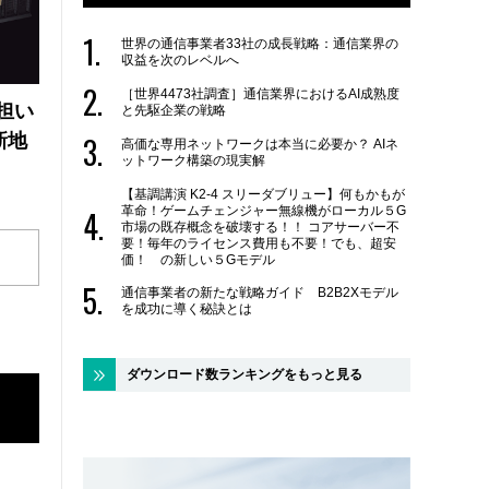
世界の通信事業者33社の成長戦略：通信業界の
収益を次のレベルへ
［世界4473社調査］通信業界におけるAI成熟度
の担い
と先駆企業の戦略
新地
高価な専用ネットワークは本当に必要か？ AIネ
ットワーク構築の現実解
【基調講演 K2-4 スリーダブリュー】何もかもが
革命！ゲームチェンジャー無線機がローカル５G
市場の既存概念を破壊する！！ コアサーバー不
要！毎年のライセンス費用も不要！でも、超安
価！ の新しい５Gモデル
通信事業者の新たな戦略ガイド B2B2Xモデル
を成功に導く秘訣とは
ダウンロード数ランキングをもっと見る