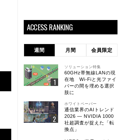
ACCESS RANKING
週間
月間
会員限定
ソリューション特集
60GHz帯無線LANの現
在地 Wi-Fiと光ファイ
バーの間を埋める選択
肢に
ホワイトペーパー
通信業界のAIトレンド
2026 ― NVIDIA 1000
社超調査が捉えた「転
換点」