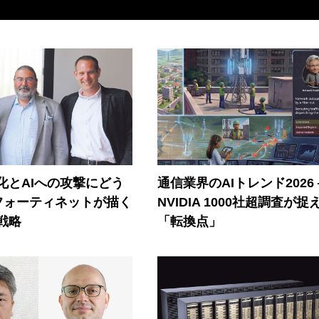
器化とAIへの攻撃にどう
通信業界のAIトレンド2026
フォーティネットが描く
NVIDIA 1000社超調査が捉
戦略
「転換点」