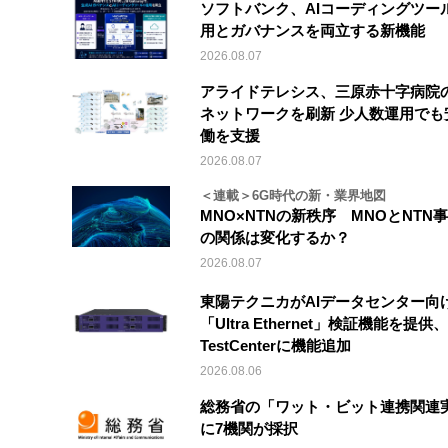
ソフトバンク、AIコーディングツー
用とガバナンスを両立する新機能
2026.08.07
アライドテレシス、三原赤十字病院
ネットワークを刷新 少人数運用でも
働を支援
2026.08.07
＜連載＞6G時代の新・業界地図
MNO×NTNの新秩序 MNOとNTN
の関係は変化するか？
2026.08.07
東陽テクニカがAIデータセンター向
「Ultra Ethernet」検証機能を提供、V
TestCenterに機能追加
2026.08.06
総務省の「ワット・ビット連携関連
に7機関が採択