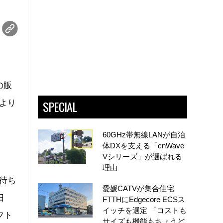
の販
SPECIAL
より
60GHz帯無線LANが自治
体DXを支える「cnWave
Vシリーズ」が選ばれる
理由
待ち
愛媛CATVが集合住宅
日
FTTHにEdgecore ECSス
イッチを選定 「コストも
フト
サイズも機能もちょうど