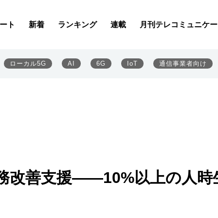
ート
新着
ランキング
連載
月刊テレコミュニケー
ローカル5G
AI
6G
IoT
通信事業者向け
業務改善支援――10%以上の人時