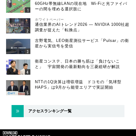
60GHz帯無線LANの現在地 Wi-Fiと光ファイバ
ーの間を埋める選択肢に
ホワイトペーパー
通信業界のAIトレンド2026 ― NVIDIA 1000社超
調査が捉えた「転換点」
古野電気、LEO衛星測位サービス「Pulsar」の衛
星から実信号を受信
衛星コンステ、日本の勝ち筋は「負けないこ
と」 宇宙開発の最新動向を三菱総研が解説
NTTの1Q決算は増収増益 ドコモの「気球型
HAPS」は9月から能登エリアで実証開始
アクセスランキング一覧
DOWNLOAD