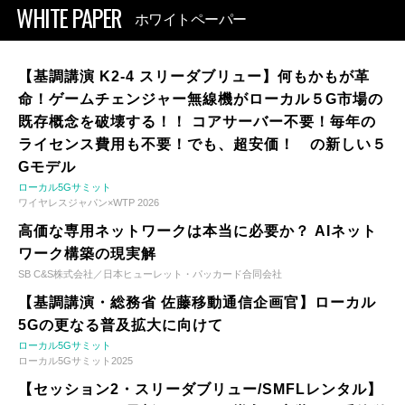
WHITE PAPER
ホワイトペーパー
【基調講演 K2-4 スリーダブリュー】何もかもが革
命！ゲームチェンジャー無線機がローカル５G市場の
既存概念を破壊する！！ コアサーバー不要！毎年の
ライセンス費用も不要！でも、超安価！ の新しい５
Gモデル
ローカル5Gサミット
ワイヤレスジャパン×WTP 2026
高価な専用ネットワークは本当に必要か？ AIネット
ワーク構築の現実解
SB C&S株式会社／日本ヒューレット・パッカード合同会社
【基調講演・総務省 佐藤移動通信企画官】ローカル
5Gの更なる普及拡大に向けて
ローカル5Gサミット
ローカル5Gサミット2025
【セッション2・スリーダブリュー/SMFLレンタル】