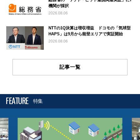
機関が採択
2026.08.06
NTTの1Q決算は増収増益 ドコモの「気球型
HAPS」は9月から能登エリアで実証開始
2026.08.06
記事一覧
FEATURE
特集