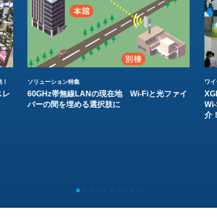
結！
ソリューション特集
ワイ
スレ
60GHz帯無線LANの現在地 Wi-Fiと光ファイ
XG
バーの間を埋める選択肢に
W
介