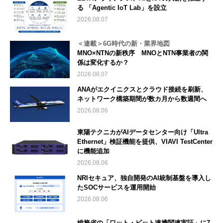
る 「Agentic IoT Lab」を設立
2026.08.07
＜連載＞6G時代の新・業界地図
MNO×NTNの新秩序 MNOとNTN事業者の関
係は変化するか？
2026.08.07
ANAがエクイニクスとクラウド接続を刷新、
ネットワーク構築期間が数カ月から数週間へ
2026.08.06
東陽テクニカがAIデータセンター向け「Ultra
Ethernet」検証機能を提供、VIAVI TestCenter
に機能追加
2026.08.06
NRIセキュア、独自開発のAI統制基盤を導入し
たSOCサービスを運用開始
2026.08.06
総務省の「ワット・ビット連携関連実証」に7