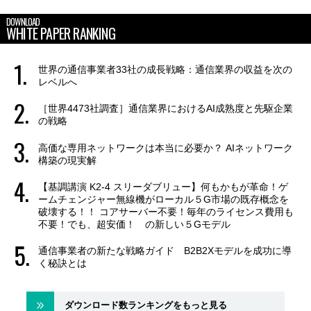
DOWNLOAD
WHITE PAPER RANKING
世界の通信事業者33社の成長戦略：通信業界の収益を次の
レベルへ
［世界4473社調査］通信業界におけるAI成熟度と先駆企業
の戦略
高価な専用ネットワークは本当に必要か？ AIネットワーク
構築の現実解
【基調講演 K2-4 スリーダブリュー】何もかもが革命！ゲ
ームチェンジャー無線機がローカル５G市場の既存概念を
破壊する！！ コアサーバー不要！毎年のライセンス費用も
不要！でも、超安価！ の新しい５Gモデル
通信事業者の新たな戦略ガイド B2B2Xモデルを成功に導
く秘訣とは
ダウンロード数ランキングをもっと見る