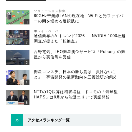
ソリューション特集
60GHz帯無線LANの現在地 Wi-Fiと光ファイバ
ーの間を埋める選択肢に
ホワイトペーパー
通信業界のAIトレンド2026 ― NVIDIA 1000社超
調査が捉えた「転換点」
古野電気、LEO衛星測位サービス「Pulsar」の衛
星から実信号を受信
衛星コンステ、日本の勝ち筋は「負けないこ
と」 宇宙開発の最新動向を三菱総研が解説
NTTの1Q決算は増収増益 ドコモの「気球型
HAPS」は9月から能登エリアで実証開始
アクセスランキング一覧