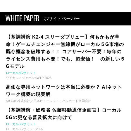
WHITE PAPER
ホワイトペーパー
【基調講演 K2-4 スリーダブリュー】何もかもが革
命！ゲームチェンジャー無線機がローカル５G市場の
既存概念を破壊する！！ コアサーバー不要！毎年の
ライセンス費用も不要！でも、超安価！ の新しい５
Gモデル
ローカル5Gサミット
ワイヤレスジャパン×WTP 2026
高価な専用ネットワークは本当に必要か？ AIネット
ワーク構築の現実解
SB C&S株式会社／日本ヒューレット・パッカード合同会社
【基調講演・総務省 佐藤移動通信企画官】ローカル
5Gの更なる普及拡大に向けて
ローカル5Gサミット
ローカル5Gサミット2025