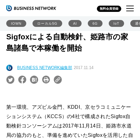
無料会員登録
IOWN
ローカル5G
AI
6G
IoT
通
Sigfoxによる自動検針、姫路市の家
島諸島で本稼働を開始
BUSINESS NETWORK編集部
2017.11.14
第一環境、アズビル金門、KDDI、京セラコミュニケー
ションシステム（KCCS）の4社で構成されたSigfox自
動検針コンソーシアムは2017年11月14日、姫路市水道
局の協力のもと、準備を進めていたSigfoxを活用した自