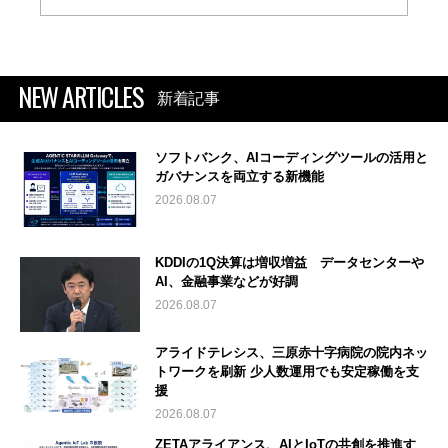
NEW ARTICLES
新着記事
ソフトバンク、AIコーディングツールの活用と
ガバナンスを両立する新機能
2026.08.07
KDDIの1Q決算は増収増益 データセンターや
AI、金融事業などが好調
2026.08.07
アライドテレシス、三原赤十字病院の院内ネッ
トワークを刷新 少人数運用でも安定稼働を支
援
2026.08.07
ZETAアライアンス、AIとIoTの共創を推進す