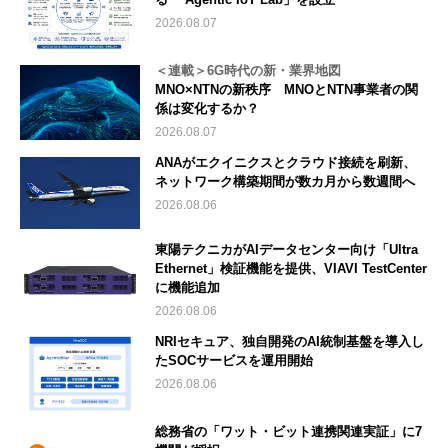
2026.08.07
＜連載＞6G時代の新・業界地図
MNO×NTNの新秩序 MNOとNTN事業者の関
係は変化するか？
2026.08.07
ANAがエクイニクスとクラウド接続を刷新、
ネットワーク構築期間が数カ月から数週間へ
2026.08.06
東陽テクニカがAIデータセンター向け「Ultra
Ethernet」検証機能を提供、VIAVI TestCenter
に機能追加
2026.08.06
NRIセキュア、独自開発のAI統制基盤を導入し
たSOCサービスを運用開始
2026.08.06
総務省の「ワット・ビット連携関連実証」に7