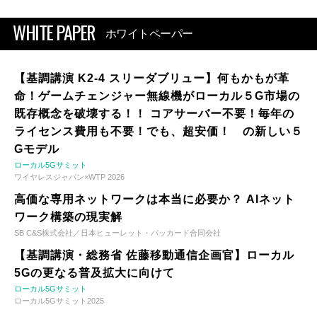
WHITE PAPER
ホワイトペーパー
【基調講演 K2-4 スリーダブリュー】何もかもが革
命！ゲームチェンジャー無線機がローカル５G市場の
既存概念を破壊する！！ コアサーバー不要！毎年の
ライセンス費用も不要！でも、超安価！ の新しい５
Gモデル
ローカル5Gサミット
ワイヤレスジャパン×WTP 2026
高価な専用ネットワークは本当に必要か？ AIネット
ワーク構築の現実解
SB C&S株式会社／日本ヒューレット・パッカード合同会社
【基調講演・総務省 佐藤移動通信企画官】ローカル
5Gの更なる普及拡大に向けて
ローカル5Gサミット
ローカル5Gサミット2025