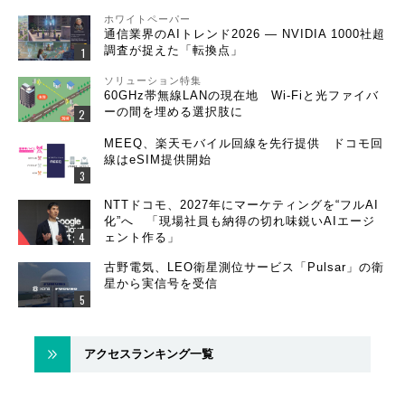
ホワイトペーパー
通信業界のAIトレンド2026 ― NVIDIA 1000社超
調査が捉えた「転換点」
ソリューション特集
60GHz帯無線LANの現在地 Wi-Fiと光ファイバ
ーの間を埋める選択肢に
MEEQ、楽天モバイル回線を先行提供 ドコモ回
線はeSIM提供開始
NTTドコモ、2027年にマーケティングを“フルAI
化”へ 「現場社員も納得の切れ味鋭いAIエージ
ェント作る」
古野電気、LEO衛星測位サービス「Pulsar」の衛
星から実信号を受信
アクセスランキング一覧