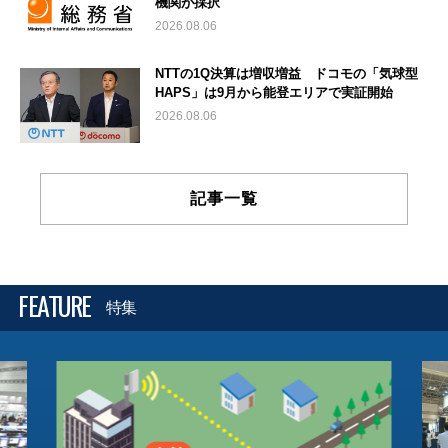
機関が採択
2026.08.06
NTTの1Q決算は増収増益 ドコモの「気球型
HAPS」は9月から能登エリアで実証開始
2026.08.06
記事一覧
FEATURE
特集