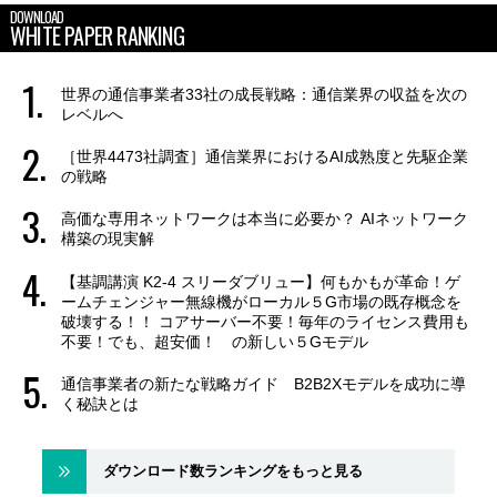
DOWNLOAD
WHITE PAPER RANKING
世界の通信事業者33社の成長戦略：通信業界の収益を次の
レベルへ
［世界4473社調査］通信業界におけるAI成熟度と先駆企業
の戦略
高価な専用ネットワークは本当に必要か？ AIネットワーク
構築の現実解
【基調講演 K2-4 スリーダブリュー】何もかもが革命！ゲ
ームチェンジャー無線機がローカル５G市場の既存概念を
破壊する！！ コアサーバー不要！毎年のライセンス費用も
不要！でも、超安価！ の新しい５Gモデル
通信事業者の新たな戦略ガイド B2B2Xモデルを成功に導
く秘訣とは
ダウンロード数ランキングをもっと見る