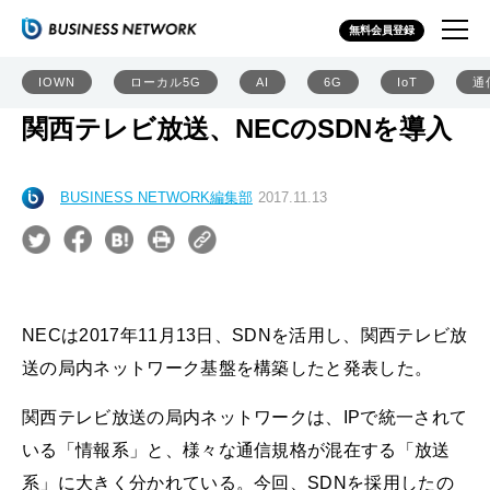
無料会員登録
IOWN
ローカル5G
AI
6G
IoT
通
関西テレビ放送、NECのSDNを導入
BUSINESS NETWORK編集部
2017.11.13
NECは2017年11月13日、SDNを活用し、関西テレビ放
送の局内ネットワーク基盤を構築したと発表した。
関西テレビ放送の局内ネットワークは、IPで統一されて
いる「情報系」と、様々な通信規格が混在する「放送
系」に大きく分かれている。今回、SDNを採用したの