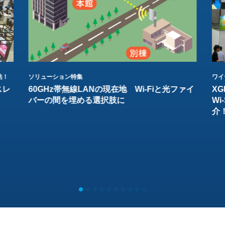
結！
ソリューション特集
ワイ
スレ
60GHz帯無線LANの現在地 Wi-Fiと光ファイ
XG
バーの間を埋める選択肢に
W
介