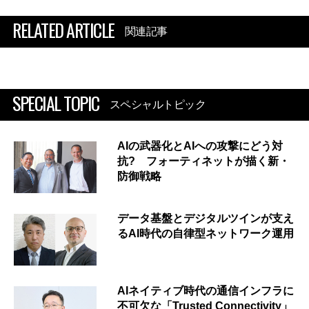
RELATED ARTICLE
関連記事
SPECIAL TOPIC
スペシャルトピック
AIの武器化とAIへの攻撃にどう対
抗? フォーティネットが描く新・
防御戦略
データ基盤とデジタルツインが支え
るAI時代の自律型ネットワーク運用
AIネイティブ時代の通信インフラに
不可欠な「Trusted Connectivity」