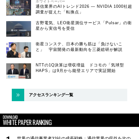
ホワイトペーパー
通信業界のAIトレンド2026 ― NVIDIA 1000社超
調査が捉えた「転換点」
古野電気、LEO衛星測位サービス「Pulsar」の衛
星から実信号を受信
衛星コンステ、日本の勝ち筋は「負けないこ
と」 宇宙開発の最新動向を三菱総研が解説
NTTの1Q決算は増収増益 ドコモの「気球型
HAPS」は9月から能登エリアで実証開始
アクセスランキング一覧
DOWNLOAD
WHITE PAPER RANKING
世界の通信事業者33社の成長戦略：通信業界の収益を次の