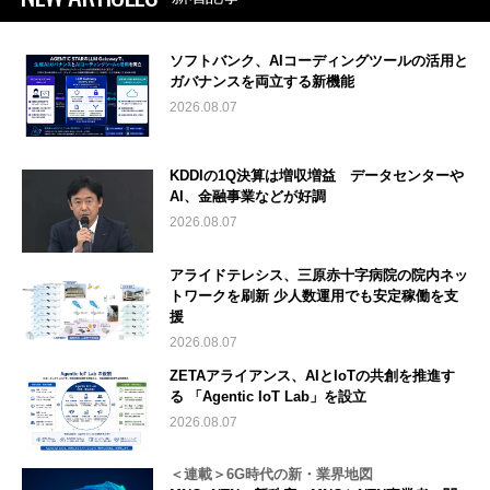
ソフトバンク、AIコーディングツールの活用と
ガバナンスを両立する新機能
2026.08.07
KDDIの1Q決算は増収増益 データセンターや
AI、金融事業などが好調
2026.08.07
アライドテレシス、三原赤十字病院の院内ネッ
トワークを刷新 少人数運用でも安定稼働を支
援
2026.08.07
ZETAアライアンス、AIとIoTの共創を推進す
る 「Agentic IoT Lab」を設立
2026.08.07
＜連載＞6G時代の新・業界地図