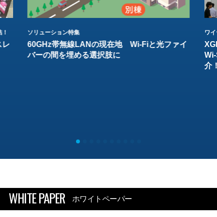
結！
ソリューション特集
ワイ
スレ
60GHz帯無線LANの現在地 Wi-Fiと光ファイ
XG
バーの間を埋める選択肢に
W
介
WHITE PAPER
ホワイトペーパー