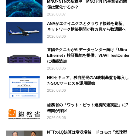
MNO×NTNの新秩序 MNOとNTN事業者の関
係は変化するか？
2026.08.07
ANAがエクイニクスとクラウド接続を刷新、
ネットワーク構築期間が数カ月から数週間へ
2026.08.06
東陽テクニカがAIデータセンター向け「Ultra
Ethernet」検証機能を提供、VIAVI TestCenter
に機能追加
2026.08.06
NRIセキュア、独自開発のAI統制基盤を導入し
たSOCサービスを運用開始
2026.08.06
総務省の「ワット・ビット連携関連実証」に7
機関が採択
2026.08.06
NTTの1Q決算は増収増益 ドコモの「気球型