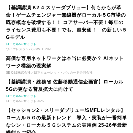
【基調講演 K2-4 スリーダブリュー】何もかもが革
命！ゲームチェンジャー無線機がローカル５G市場の
既存概念を破壊する！！ コアサーバー不要！毎年の
ライセンス費用も不要！でも、超安価！ の新しい５
Gモデル
ローカル5Gサミット
ワイヤレスジャパン×WTP 2026
高価な専用ネットワークは本当に必要か？ AIネット
ワーク構築の現実解
SB C&S株式会社／日本ヒューレット・パッカード合同会社
【基調講演・総務省 佐藤移動通信企画官】ローカル
5Gの更なる普及拡大に向けて
ローカル5Gサミット
ローカル5Gサミット2025
【セッション2・スリーダブリュー/SMFLレンタル】
ローカル５Ｇの最新トレンド 導入・実装が一番簡単
なシン・ローカル５Ｇシステムの実用例 25-26年最新
機能もご紹介