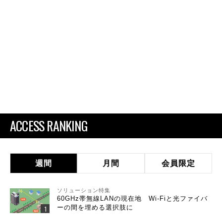
ACCESS RANKING
週間
月間
会員限定
ソリューション特集
60GHz帯無線LANの現在地 Wi-Fiと光ファイバ
ーの間を埋める選択肢に