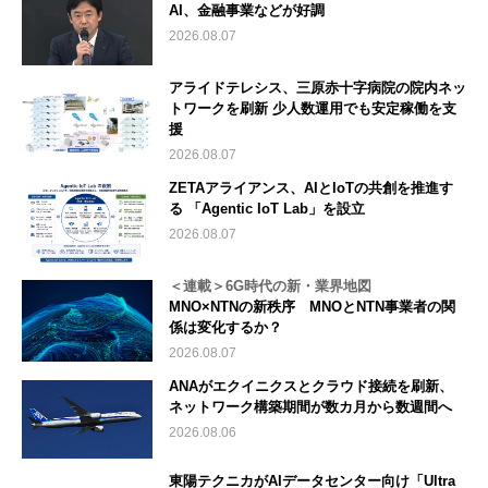
AI、金融事業などが好調
2026.08.07
アライドテレシス、三原赤十字病院の院内ネッ
トワークを刷新 少人数運用でも安定稼働を支
援
2026.08.07
ZETAアライアンス、AIとIoTの共創を推進す
る 「Agentic IoT Lab」を設立
2026.08.07
＜連載＞6G時代の新・業界地図
MNO×NTNの新秩序 MNOとNTN事業者の関
係は変化するか？
2026.08.07
ANAがエクイニクスとクラウド接続を刷新、
ネットワーク構築期間が数カ月から数週間へ
2026.08.06
東陽テクニカがAIデータセンター向け「Ultra