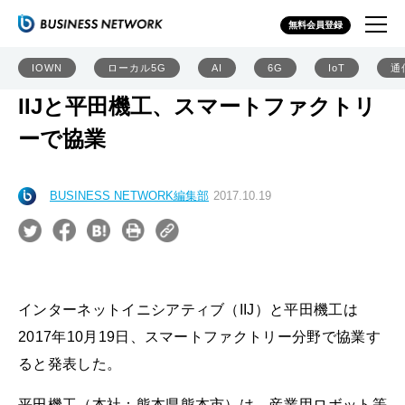
無料会員登録
IOWN
ローカル5G
AI
6G
IoT
通
IIJと平田機工、スマートファクトリ
ーで協業
BUSINESS NETWORK編集部
2017.10.19
インターネットイニシアティブ（IIJ）と平田機工は
2017年10月19日、スマートファクトリー分野で協業す
ると発表した。
平田機工（本社：熊本県熊本市）は、産業用ロボット等