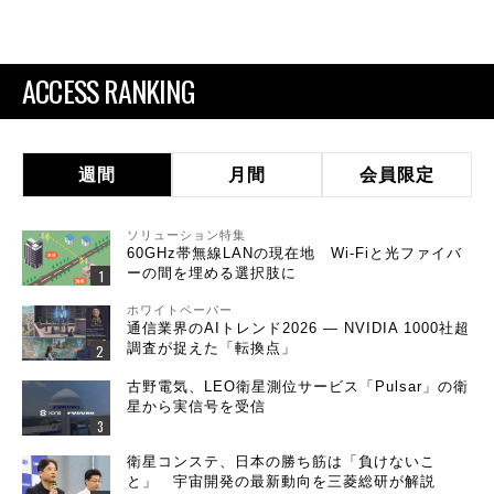
ACCESS RANKING
週間
月間
会員限定
ソリューション特集
60GHz帯無線LANの現在地 Wi-Fiと光ファイバ
ーの間を埋める選択肢に
ホワイトペーパー
通信業界のAIトレンド2026 ― NVIDIA 1000社超
調査が捉えた「転換点」
古野電気、LEO衛星測位サービス「Pulsar」の衛
星から実信号を受信
衛星コンステ、日本の勝ち筋は「負けないこ
と」 宇宙開発の最新動向を三菱総研が解説