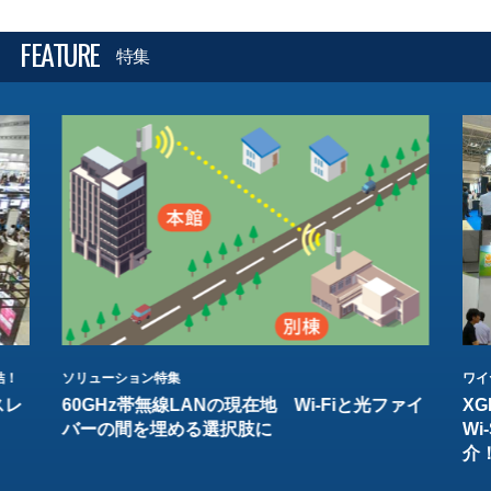
FEATURE
特集
結！
ソリューション特集
ワイ
スレ
60GHz帯無線LANの現在地 Wi-Fiと光ファイ
XG
バーの間を埋める選択肢に
W
介