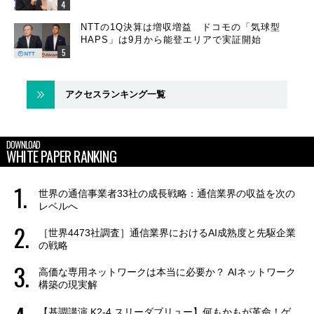
NTTの1Q決算は増収増益 ドコモの「気球型
HAPS」は9月から能登エリアで実証開始
アクセスランキング一覧
DOWNLOAD
WHITE PAPER RANKING
世界の通信事業者33社の成長戦略：通信業界の収益を次の
レベルへ
［世界4473社調査］通信業界におけるAI成熟度と先駆企業
の戦略
高価な専用ネットワークは本当に必要か？ AIネットワーク
構築の現実解
【基調講演 K2-4 スリーダブリュー】何もかもが革命！ゲ