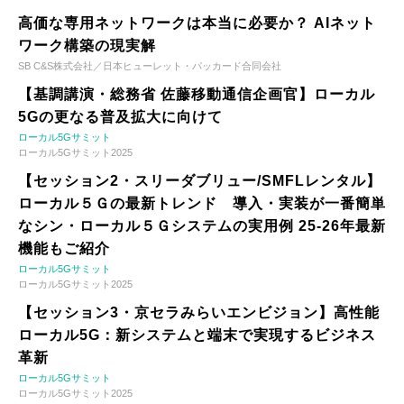
高価な専用ネットワークは本当に必要か？ AIネット
ワーク構築の現実解
SB C&S株式会社／日本ヒューレット・パッカード合同会社
【基調講演・総務省 佐藤移動通信企画官】ローカル
5Gの更なる普及拡大に向けて
ローカル5Gサミット
ローカル5Gサミット2025
【セッション2・スリーダブリュー/SMFLレンタル】
ローカル５Ｇの最新トレンド 導入・実装が一番簡単
なシン・ローカル５Ｇシステムの実用例 25-26年最新
機能もご紹介
ローカル5Gサミット
ローカル5Gサミット2025
【セッション3・京セラみらいエンビジョン】高性能
ローカル5G：新システムと端末で実現するビジネス
革新
ローカル5Gサミット
ローカル5Gサミット2025