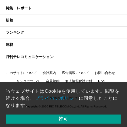
特集・レポート
新着
ランキング
連載
月刊テレコミュニケーション
このサイトについて
会社案内
広告掲載について
お問い合わせ
リンクについて
会員規約
個人情報保護方針
RSS
当ウェブサイトはCookieを使用しています。閲覧を
続ける場合、
プライバシポリシー
に同意したことに
記事の無断転載を禁じます
なります。
Copyright © 2026 RIC TELECOM Co.,Ltd. All Rights Reserved.
許可