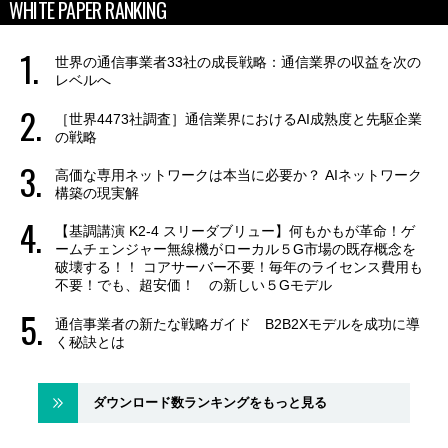
WHITE PAPER RANKING
世界の通信事業者33社の成長戦略：通信業界の収益を次の
レベルへ
［世界4473社調査］通信業界におけるAI成熟度と先駆企業
の戦略
高価な専用ネットワークは本当に必要か？ AIネットワーク
構築の現実解
【基調講演 K2-4 スリーダブリュー】何もかもが革命！ゲ
ームチェンジャー無線機がローカル５G市場の既存概念を
破壊する！！ コアサーバー不要！毎年のライセンス費用も
不要！でも、超安価！ の新しい５Gモデル
通信事業者の新たな戦略ガイド B2B2Xモデルを成功に導
く秘訣とは
ダウンロード数ランキングをもっと見る