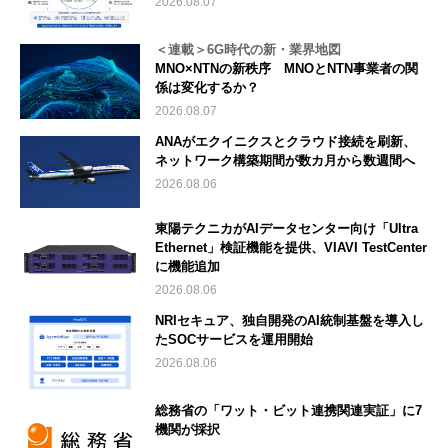
2026.08.07
＜連載＞6G時代の新・業界地図
MNO×NTNの新秩序 MNOとNTN事業者の関
係は変化するか？
2026.08.07
ANAがエクイニクスとクラウド接続を刷新、
ネットワーク構築期間が数カ月から数週間へ
2026.08.06
東陽テクニカがAIデータセンター向け「Ultra
Ethernet」検証機能を提供、VIAVI TestCenter
に機能追加
2026.08.06
NRIセキュア、独自開発のAI統制基盤を導入し
たSOCサービスを運用開始
2026.08.06
総務省の「ワット・ビット連携関連実証」に7
機関が採択