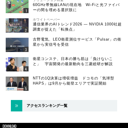
ソリューション特集
60GHz帯無線LANの現在地 Wi-Fiと光ファイバ
ーの間を埋める選択肢に
ホワイトペーパー
通信業界のAIトレンド2026 ― NVIDIA 1000社超
調査が捉えた「転換点」
古野電気、LEO衛星測位サービス「Pulsar」の衛
星から実信号を受信
衛星コンステ、日本の勝ち筋は「負けないこ
と」 宇宙開発の最新動向を三菱総研が解説
NTTの1Q決算は増収増益 ドコモの「気球型
HAPS」は9月から能登エリアで実証開始
アクセスランキング一覧
DOWNLOAD