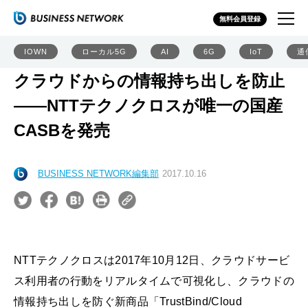
無料会員登録
IOWN
ローカル5G
AI
6G
IoT
通
クラウドからの情報持ち出しを防止
――NTTテクノクロスが唯一の国産
CASBを発売
BUSINESS NETWORK編集部
2017.10.16
NTTテクノクロスは2017年10月12日、クラウドサービ
ス利用者の行動をリアルタイムで可視化し、クラウドの
情報持ち出しを防ぐ新商品「TrustBind/Cloud