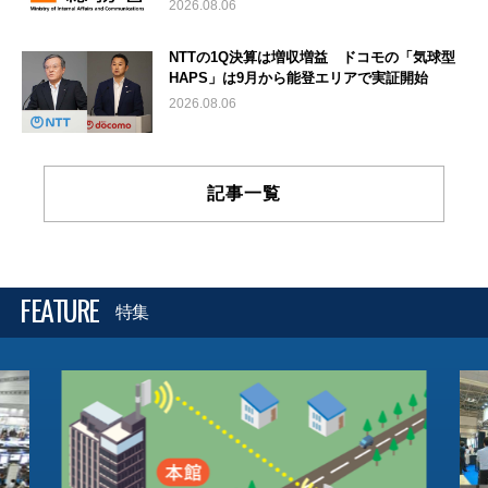
2026.08.06
NTTの1Q決算は増収増益 ドコモの「気球型
HAPS」は9月から能登エリアで実証開始
2026.08.06
記事一覧
FEATURE
特集