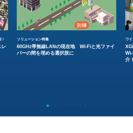
結！
ソリューション特集
ワイ
スレ
60GHz帯無線LANの現在地 Wi-Fiと光ファイ
XG
バーの間を埋める選択肢に
W
介