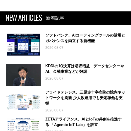
NEW ARTICLES
新着記事
ソフトバンク、AIコーディングツールの活用と
ガバナンスを両立する新機能
2026.08.07
KDDIの1Q決算は増収増益 データセンターや
AI、金融事業などが好調
2026.08.07
アライドテレシス、三原赤十字病院の院内ネッ
トワークを刷新 少人数運用でも安定稼働を支
援
2026.08.07
ZETAアライアンス、AIとIoTの共創を推進す
る 「Agentic IoT Lab」を設立