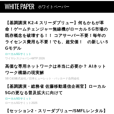
WHITE PAPER
ホワイトペーパー
【基調講演 K2-4 スリーダブリュー】何もかもが革
命！ゲームチェンジャー無線機がローカル５G市場の
既存概念を破壊する！！ コアサーバー不要！毎年の
ライセンス費用も不要！でも、超安価！ の新しい５
Gモデル
ローカル5Gサミット
ワイヤレスジャパン×WTP 2026
高価な専用ネットワークは本当に必要か？ AIネット
ワーク構築の現実解
SB C&S株式会社／日本ヒューレット・パッカード合同会社
【基調講演・総務省 佐藤移動通信企画官】ローカル
5Gの更なる普及拡大に向けて
ローカル5Gサミット
ローカル5Gサミット2025
【セッション2・スリーダブリュー/SMFLレンタル】