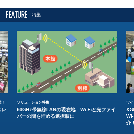
FEATURE
特集
結！
ソリューション特集
ワイ
スレ
60GHz帯無線LANの現在地 Wi-Fiと光ファイ
XG
バーの間を埋める選択肢に
W
介