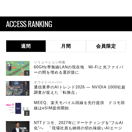
ACCESS RANKING
週間
月間
会員限定
ソリューション特集
60GHz帯無線LANの現在地 Wi-Fiと光ファイバ
ーの間を埋める選択肢に
ホワイトペーパー
通信業界のAIトレンド2026 ― NVIDIA 1000社超
調査が捉えた「転換点」
MEEQ、楽天モバイル回線を先行提供 ドコモ回
線はeSIM提供開始
NTTドコモ、2027年にマーケティングを“フルAI
化”へ 「現場社員も納得の切れ味鋭いAIエージ