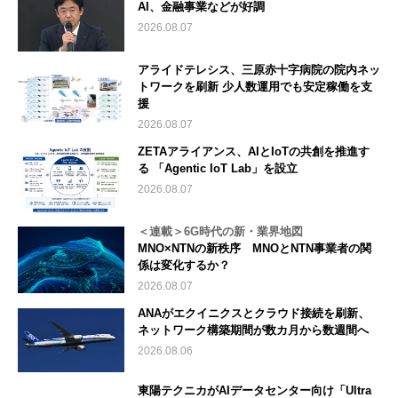
AI、金融事業などが好調
2026.08.07
アライドテレシス、三原赤十字病院の院内ネッ
トワークを刷新 少人数運用でも安定稼働を支
援
2026.08.07
ZETAアライアンス、AIとIoTの共創を推進す
る 「Agentic IoT Lab」を設立
2026.08.07
＜連載＞6G時代の新・業界地図
MNO×NTNの新秩序 MNOとNTN事業者の関
係は変化するか？
2026.08.07
ANAがエクイニクスとクラウド接続を刷新、
ネットワーク構築期間が数カ月から数週間へ
2026.08.06
東陽テクニカがAIデータセンター向け「Ultra