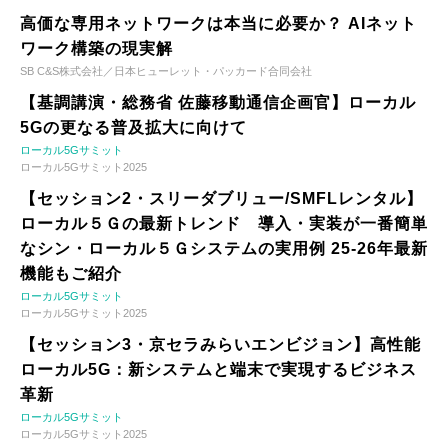
高価な専用ネットワークは本当に必要か？ AIネット
ワーク構築の現実解
SB C&S株式会社／日本ヒューレット・パッカード合同会社
【基調講演・総務省 佐藤移動通信企画官】ローカル
5Gの更なる普及拡大に向けて
ローカル5Gサミット
ローカル5Gサミット2025
【セッション2・スリーダブリュー/SMFLレンタル】
ローカル５Ｇの最新トレンド 導入・実装が一番簡単
なシン・ローカル５Ｇシステムの実用例 25-26年最新
機能もご紹介
ローカル5Gサミット
ローカル5Gサミット2025
【セッション3・京セラみらいエンビジョン】高性能
ローカル5G：新システムと端末で実現するビジネス
革新
ローカル5Gサミット
ローカル5Gサミット2025