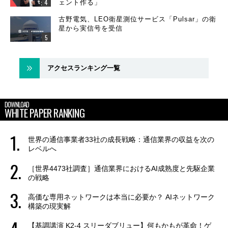
ェント作る」
古野電気、LEO衛星測位サービス「Pulsar」の衛
星から実信号を受信
アクセスランキング一覧
DOWNLOAD
WHITE PAPER RANKING
世界の通信事業者33社の成長戦略：通信業界の収益を次の
レベルへ
［世界4473社調査］通信業界におけるAI成熟度と先駆企業
の戦略
高価な専用ネットワークは本当に必要か？ AIネットワーク
構築の現実解
【基調講演 K2-4 スリーダブリュー】何もかもが革命！ゲ