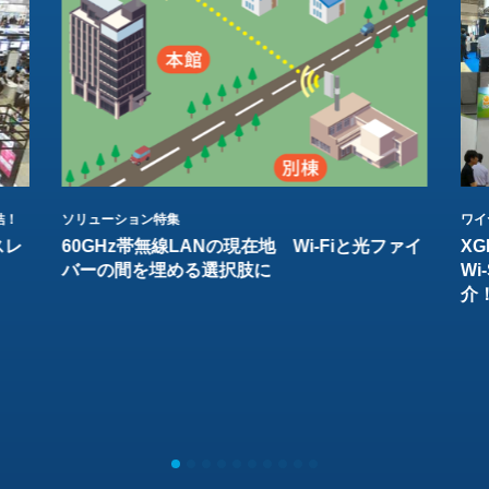
結！
ソリューション特集
ワイ
スレ
60GHz帯無線LANの現在地 Wi-Fiと光ファイ
XG
バーの間を埋める選択肢に
W
介