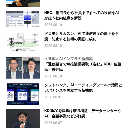
NEC、部門長から社員まですべての役割をAI
が担う社内組織を新設
2026.08.10
ドコモとサムスン、AIで通信速度の低下を予
測・防止する技術の実証に成功
2026.08.10
＜連載＞AIインフラの新潮流
「通信融合でAI推論需要取り込む」KDDI 佐藤
氏・桜井氏
2026.08.10
ソフトバンク、AIコーディングツールの活用と
ガバナンスを両立する新機能
2026.08.07
KDDIの1Q決算は増収増益 データセンターや
AI、金融事業などが好調
2026.08.07