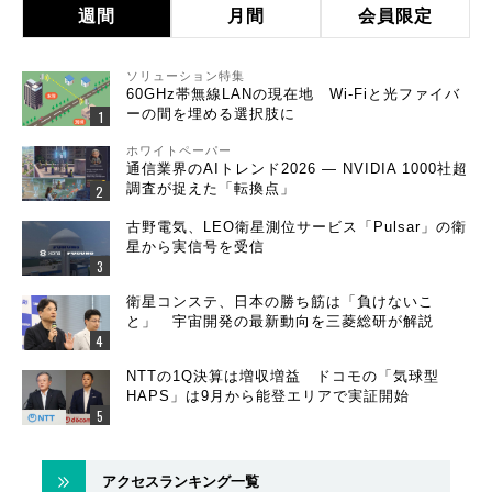
週間
月間
会員限定
ソリューション特集
60GHz帯無線LANの現在地 Wi-Fiと光ファイバ
ーの間を埋める選択肢に
ホワイトペーパー
通信業界のAIトレンド2026 ― NVIDIA 1000社超
調査が捉えた「転換点」
古野電気、LEO衛星測位サービス「Pulsar」の衛
星から実信号を受信
衛星コンステ、日本の勝ち筋は「負けないこ
と」 宇宙開発の最新動向を三菱総研が解説
NTTの1Q決算は増収増益 ドコモの「気球型
HAPS」は9月から能登エリアで実証開始
アクセスランキング一覧