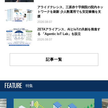
アライドテレシス、三原赤十字病院の院内ネッ
トワークを刷新 少人数運用でも安定稼働を支
援
2026.08.07
ZETAアライアンス、AIとIoTの共創を推進す
る 「Agentic IoT Lab」を設立
2026.08.07
記事一覧
FEATURE
特集