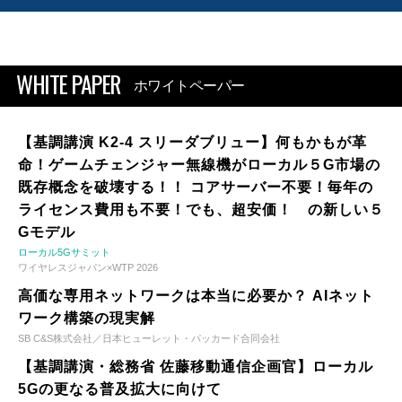
WHITE PAPER
ホワイトペーパー
【基調講演 K2-4 スリーダブリュー】何もかもが革
命！ゲームチェンジャー無線機がローカル５G市場の
既存概念を破壊する！！ コアサーバー不要！毎年の
ライセンス費用も不要！でも、超安価！ の新しい５
Gモデル
ローカル5Gサミット
ワイヤレスジャパン×WTP 2026
高価な専用ネットワークは本当に必要か？ AIネット
ワーク構築の現実解
SB C&S株式会社／日本ヒューレット・パッカード合同会社
【基調講演・総務省 佐藤移動通信企画官】ローカル
5Gの更なる普及拡大に向けて