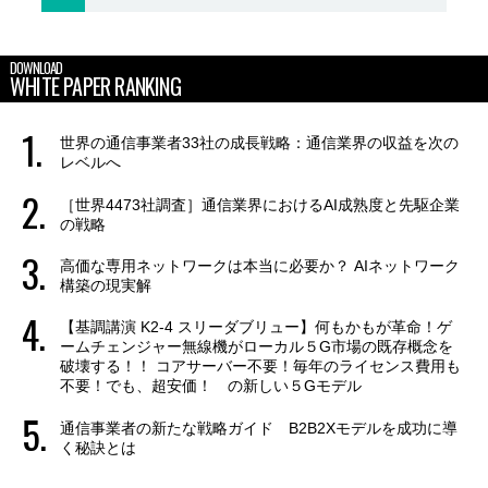
DOWNLOAD
WHITE PAPER RANKING
世界の通信事業者33社の成長戦略：通信業界の収益を次の
レベルへ
［世界4473社調査］通信業界におけるAI成熟度と先駆企業
の戦略
高価な専用ネットワークは本当に必要か？ AIネットワーク
構築の現実解
【基調講演 K2-4 スリーダブリュー】何もかもが革命！ゲ
ームチェンジャー無線機がローカル５G市場の既存概念を
破壊する！！ コアサーバー不要！毎年のライセンス費用も
不要！でも、超安価！ の新しい５Gモデル
通信事業者の新たな戦略ガイド B2B2Xモデルを成功に導
く秘訣とは