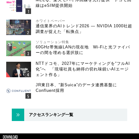
線はeSIM提供開始
ホワイトペーパー
通信業界のAIトレンド2026 ― NVIDIA 1000社超
調査が捉えた「転換点」
ソリューション特集
60GHz帯無線LANの現在地 Wi-Fiと光ファイバ
ーの間を埋める選択肢に
NTTドコモ、2027年にマーケティングを“フルAI
化”へ 「現場社員も納得の切れ味鋭いAIエージ
ェント作る」
JR東日本、“新Suica”のデータ連携基盤に
Confluent採用
アクセスランキング一覧
DOWNLOAD