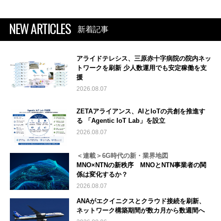
NEW ARTICLES
新着記事
アライドテレシス、三原赤十字病院の院内ネッ
トワークを刷新 少人数運用でも安定稼働を支
援
2026.08.07
ZETAアライアンス、AIとIoTの共創を推進す
る 「Agentic IoT Lab」を設立
2026.08.07
＜連載＞6G時代の新・業界地図
MNO×NTNの新秩序 MNOとNTN事業者の関
係は変化するか？
2026.08.07
ANAがエクイニクスとクラウド接続を刷新、
ネットワーク構築期間が数カ月から数週間へ