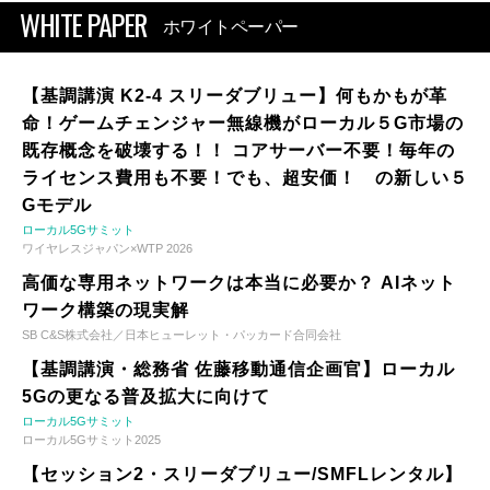
WHITE PAPER
ホワイトペーパー
【基調講演 K2-4 スリーダブリュー】何もかもが革
命！ゲームチェンジャー無線機がローカル５G市場の
既存概念を破壊する！！ コアサーバー不要！毎年の
ライセンス費用も不要！でも、超安価！ の新しい５
Gモデル
ローカル5Gサミット
ワイヤレスジャパン×WTP 2026
高価な専用ネットワークは本当に必要か？ AIネット
ワーク構築の現実解
SB C&S株式会社／日本ヒューレット・パッカード合同会社
【基調講演・総務省 佐藤移動通信企画官】ローカル
5Gの更なる普及拡大に向けて
ローカル5Gサミット
ローカル5Gサミット2025
【セッション2・スリーダブリュー/SMFLレンタル】