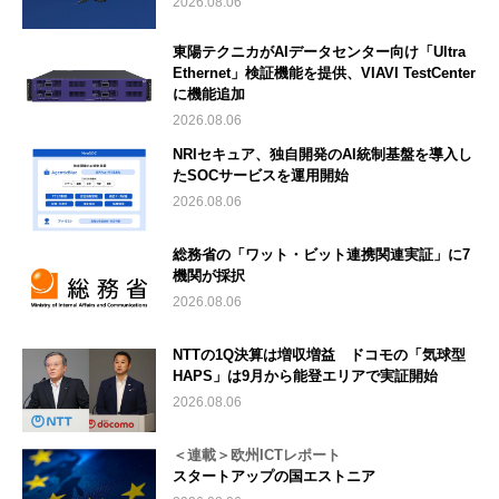
2026.08.06
東陽テクニカがAIデータセンター向け「Ultra
Ethernet」検証機能を提供、VIAVI TestCenter
に機能追加
2026.08.06
NRIセキュア、独自開発のAI統制基盤を導入し
たSOCサービスを運用開始
2026.08.06
総務省の「ワット・ビット連携関連実証」に7
機関が採択
2026.08.06
NTTの1Q決算は増収増益 ドコモの「気球型
HAPS」は9月から能登エリアで実証開始
2026.08.06
＜連載＞欧州ICTレポート
スタートアップの国エストニア