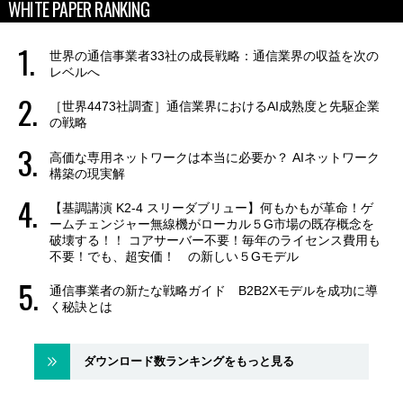
WHITE PAPER RANKING
世界の通信事業者33社の成長戦略：通信業界の収益を次の
レベルへ
［世界4473社調査］通信業界におけるAI成熟度と先駆企業
の戦略
高価な専用ネットワークは本当に必要か？ AIネットワーク
構築の現実解
【基調講演 K2-4 スリーダブリュー】何もかもが革命！ゲ
ームチェンジャー無線機がローカル５G市場の既存概念を
破壊する！！ コアサーバー不要！毎年のライセンス費用も
不要！でも、超安価！ の新しい５Gモデル
通信事業者の新たな戦略ガイド B2B2Xモデルを成功に導
く秘訣とは
ダウンロード数ランキングをもっと見る