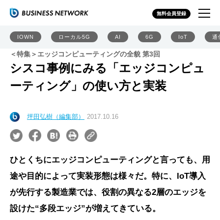
無料会員登録
IOWN
ローカル5G
AI
6G
IoT
通
＜特集＞エッジコンピューティングの全貌 第3回
シスコ事例にみる「エッジコンピュ
ーティング」の使い方と実装
坪田弘樹（編集部）
2017.10.16
ひとくちにエッジコンピューティングと言っても、用
途や目的によって実装形態は様々だ。特に、IoT導入
が先行する製造業では、役割の異なる2層のエッジを
設けた“多段エッジ”が増えてきている。