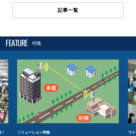
記事一覧
FEATURE
特集
結！
ソリューション特集
ワイ