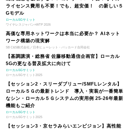
ライセンス費用も不要！でも、超安価！ の新しい５
Gモデル
ローカル5Gサミット
ワイヤレスジャパン×WTP 2026
高価な専用ネットワークは本当に必要か？ AIネット
ワーク構築の現実解
SB C&S株式会社／日本ヒューレット・パッカード合同会社
【基調講演・総務省 佐藤移動通信企画官】ローカル
5Gの更なる普及拡大に向けて
ローカル5Gサミット
ローカル5Gサミット2025
【セッション2・スリーダブリュー/SMFLレンタル】
ローカル５Ｇの最新トレンド 導入・実装が一番簡単
なシン・ローカル５Ｇシステムの実用例 25-26年最新
機能もご紹介
ローカル5Gサミット
ローカル5Gサミット2025
【セッション3・京セラみらいエンビジョン】高性能