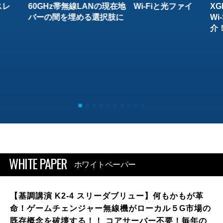
スレ
60GHz帯無線LANの現在地 Wi-Fiと光ファイ
XG
バーの間を埋める選択肢に
W
介
WHITE PAPER
ホワイトペーパー
【基調講演 K2-4 スリーダブリュー】何もかもが革
命！ゲームチェンジャー無線機がローカル５G市場の
既存概念を破壊する！！ コアサーバー不要！毎年の