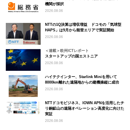
機関が採択
2026.08.06
NTTの1Q決算は増収増益 ドコモの「気球型
HAPS」は9月から能登エリアで実証開始
2026.08.06
＜連載＞欧州ICTレポート
スタートアップの国エストニア
2026.08.06
ハイテクインター、Starlink Miniを用いて
8000km離れた遠隔地からの建機操縦に成功
2026.08.06
NTTドコモビジネス、IOWN APNを活用したチ
リ銅鉱山の遠隔オペレーション高度化に向けた
実証
2026.08.06