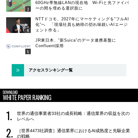
60GHz帯無線LANの現在地 Wi-Fiと光ファイバ
ーの間を埋める選択肢に
NTTドコモ、2027年にマーケティングを“フルAI
化”へ 「現場社員も納得の切れ味鋭いAIエージ
ェント作る」
JR東日本、“新Suica”のデータ連携基盤に
Confluent採用
アクセスランキング一覧
DOWNLOAD
WHITE PAPER RANKING
世界の通信事業者33社の成長戦略：通信業界の収益を次の
レベルへ
［世界4473社調査］通信業界におけるAI成熟度と先駆企業
の戦略