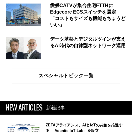
愛媛CATVが集合住宅FTTHに
Edgecore ECSスイッチを選定
「コストもサイズも機能もちょうど
いい」
データ基盤とデジタルツインが支え
るAI時代の自律型ネットワーク運用
スペシャルトピック一覧
NEW ARTICLES
新着記事
ZETAアライアンス、AIとIoTの共創を推進す
る 「Agentic IoT Lab」を設立