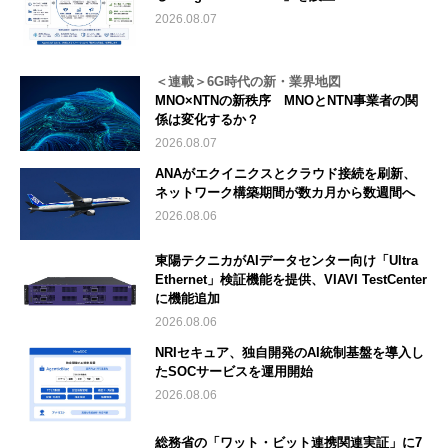
2026.08.07
＜連載＞6G時代の新・業界地図
MNO×NTNの新秩序 MNOとNTN事業者の関
係は変化するか？
2026.08.07
ANAがエクイニクスとクラウド接続を刷新、
ネットワーク構築期間が数カ月から数週間へ
2026.08.06
東陽テクニカがAIデータセンター向け「Ultra
Ethernet」検証機能を提供、VIAVI TestCenter
に機能追加
2026.08.06
NRIセキュア、独自開発のAI統制基盤を導入し
たSOCサービスを運用開始
2026.08.06
総務省の「ワット・ビット連携関連実証」に7