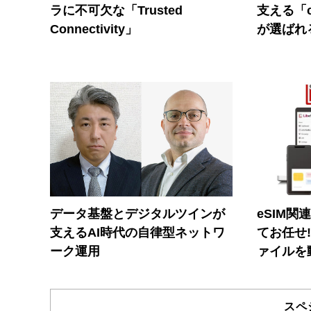
ラに不可欠な「Trusted
支える「c
Connectivity」
が選ばれ
データ基盤とデジタルツインが
eSIM関
支えるAI時代の自律型ネットワ
てお任せ
ーク運用
ァイルを
スペ