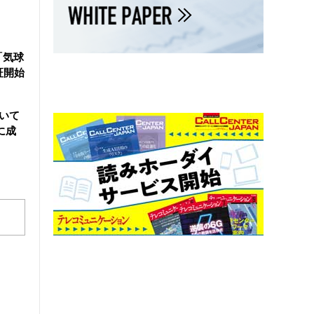
「気球
証開始
用いて
に成