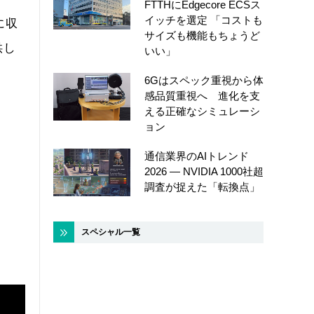
FTTHにEdgecore ECSス
イッチを選定 「コストも
に収
サイズも機能もちょうど
供し
いい」
6Gはスペック重視から体
感品質重視へ 進化を支
える正確なシミュレーシ
ョン
通信業界のAIトレンド
2026 ― NVIDIA 1000社超
調査が捉えた「転換点」
スペシャル一覧