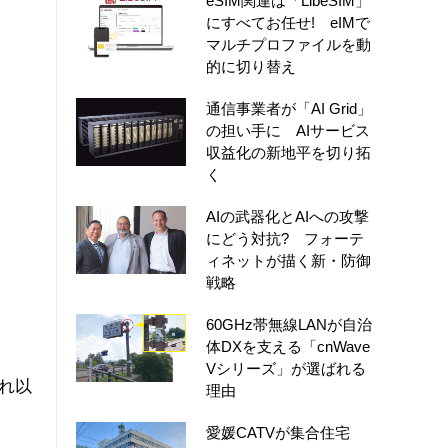
eSIM関連は「LibeSIM」
にすべてお任せ! eIMで
マルチプロファイルを動
的に切り替え
通信事業者が「AI Grid」
の担い手に AIサービス
収益化の新地平を切り拓
く
AIの武器化とAIへの攻撃
にどう対抗? フォーテ
ィネットが描く新・防御
戦略
60GHz帯無線LANが自治
体DXを支える「cnWave
Vシリーズ」が選ばれる
それ以
理由
愛媛CATVが集合住宅