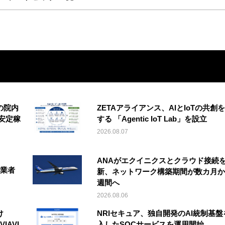
の院内
ZETAアライアンス、AIとIoTの共創
安定稼
する 「Agentic IoT Lab」を設立
2026.08.07
ANAがエクイニクスとクラウド接続
事業者
新、ネットワーク構築期間が数カ月か
週間へ
2026.08.06
け
NRIセキュア、独自開発のAI統制基盤
IAVI
入したSOCサービスを運用開始