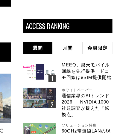
ACCESS RANKING
週間
月間
会員限定
MEEQ、楽天モバイル
回線を先行提供 ドコ
モ回線はeSIM提供開始
ホワイトペーパー
通信業界のAIトレンド
2026 ― NVIDIA 1000
社超調査が捉えた「転
換点」
ソリューション特集
に
60GHz帯無線LANの現