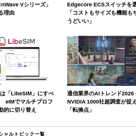
nWave Vシリーズ」
Edgecore ECSスイッチを
る理由
「コストもサイズも機能も
うどいい」
連は「LibeSIM」にすべ
通信業界のAIトレンド2026
! eIMでマルチプロフ
NVIDIA 1000社超調査が捉
動的に切り替え
「転換点」
シャルトピック一覧