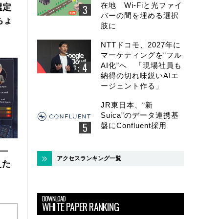
在地 Wi-Fiと光ファイ
選定
バーの間を埋める選択
ちょ
肢に
NTTドコモ、2027年に
マーケティングを“フル
AI化”へ 「現場社員も
納得の切れ味鋭いAIエ
ージェント作る」
JR東日本、“新
Suica”のデータ連携基
盤にConfluent採用
 ―
アクセスランキング一覧
えた
DOWNLOAD
WHITE PAPER RANKING