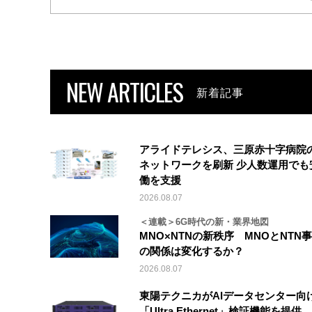
NEW ARTICLES
新着記事
アライドテレシス、三原赤十字病院
ネットワークを刷新 少人数運用でも
働を支援
2026.08.07
＜連載＞6G時代の新・業界地図
MNO×NTNの新秩序 MNOとNTN
の関係は変化するか？
2026.08.07
東陽テクニカがAIデータセンター向
「Ultra Ethernet」検証機能を提供、V