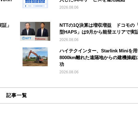
2026.08.06
実証」
NTTの1Q決算は増収増益 ドコモの
型HAPS」は9月から能登エリアで実
2026.08.06
ハイテクインター、Starlink Miniを
8000km離れた遠隔地からの建機操縦
功
2026.08.06
記事一覧