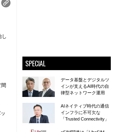
始し
SPECIAL
データ基盤とデジタルツ
空間
インが支えるAI時代の自
律型ネットワーク運用
AIネイティブ時代の通信
インフラに不可欠な
バッ
「Trusted Connectivity」