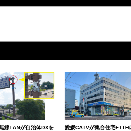
帯無線LANが自治体DXを
愛媛CATVが集合住宅FTTH