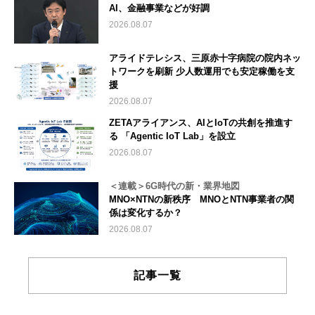
AI、金融事業などが好調
2026.08.07
アライドテレシス、三原赤十字病院の院内ネッ
トワークを刷新 少人数運用でも安定稼働を支
援
2026.08.07
ZETAアライアンス、AIとIoTの共創を推進す
る 「Agentic IoT Lab」を設立
2026.08.07
＜連載＞6G時代の新・業界地図
MNO×NTNの新秩序 MNOとNTN事業者の関
係は変化するか？
2026.08.07
記事一覧