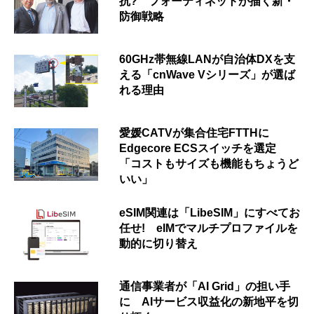
抗? フォーティネットが描く新・
防御戦略
60GHz帯無線LANが自治体DXを支
える「cnWave Vシリーズ」が選ば
れる理由
愛媛CATVが集合住宅FTTHに
Edgecore ECSスイッチを選定
「コストもサイズも機能もちょうど
いい」
eSIM関連は「LibeSIM」にすべてお
任せ! eIMでマルチプロファイルを
動的に切り替え
通信事業者が「AI Grid」の担い手
に AIサービス収益化の新地平を切