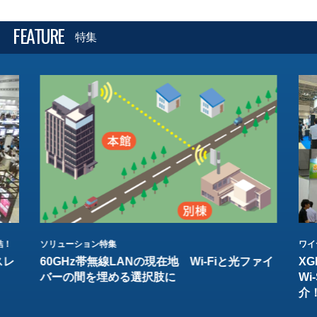
FEATURE
特集
結！
ソリューション特集
ワイ
スレ
60GHz帯無線LANの現在地 Wi-Fiと光ファイ
XG
バーの間を埋める選択肢に
W
介