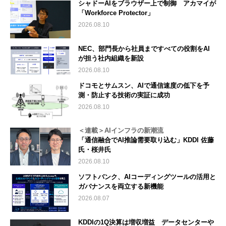
シャドーAIをブラウザー上で制御 アカマイが
「Workforce Protector」
2026.08.10
NEC、部門長から社員まですべての役割をAI
が担う社内組織を新設
2026.08.10
ドコモとサムスン、AIで通信速度の低下を予
測・防止する技術の実証に成功
2026.08.10
＜連載＞AIインフラの新潮流
「通信融合でAI推論需要取り込む」KDDI 佐藤
氏・桜井氏
2026.08.10
ソフトバンク、AIコーディングツールの活用と
ガバナンスを両立する新機能
2026.08.07
KDDIの1Q決算は増収増益 データセンターや