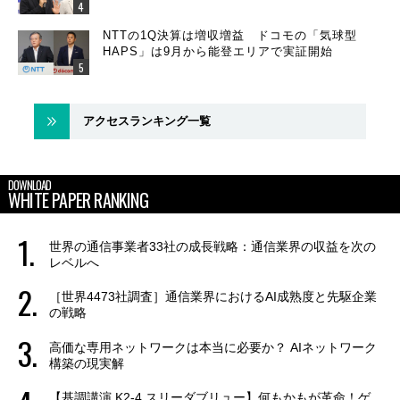
NTTの1Q決算は増収増益 ドコモの「気球型
HAPS」は9月から能登エリアで実証開始
アクセスランキング一覧
DOWNLOAD
WHITE PAPER RANKING
世界の通信事業者33社の成長戦略：通信業界の収益を次の
レベルへ
［世界4473社調査］通信業界におけるAI成熟度と先駆企業
の戦略
高価な専用ネットワークは本当に必要か？ AIネットワーク
構築の現実解
【基調講演 K2-4 スリーダブリュー】何もかもが革命！ゲ