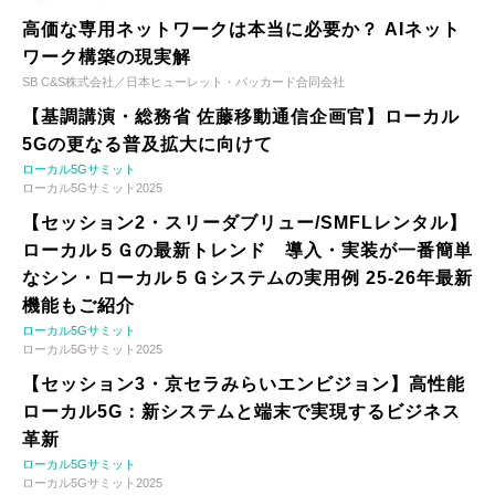
高価な専用ネットワークは本当に必要か？ AIネット
ワーク構築の現実解
SB C&S株式会社／日本ヒューレット・パッカード合同会社
【基調講演・総務省 佐藤移動通信企画官】ローカル
5Gの更なる普及拡大に向けて
ローカル5Gサミット
ローカル5Gサミット2025
【セッション2・スリーダブリュー/SMFLレンタル】
ローカル５Ｇの最新トレンド 導入・実装が一番簡単
なシン・ローカル５Ｇシステムの実用例 25-26年最新
機能もご紹介
ローカル5Gサミット
ローカル5Gサミット2025
【セッション3・京セラみらいエンビジョン】高性能
ローカル5G：新システムと端末で実現するビジネス
革新
ローカル5Gサミット
ローカル5Gサミット2025