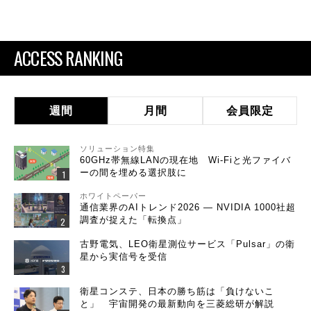
ACCESS RANKING
週間
月間
会員限定
ソリューション特集
60GHz帯無線LANの現在地 Wi-Fiと光ファイバ
ーの間を埋める選択肢に
ホワイトペーパー
通信業界のAIトレンド2026 ― NVIDIA 1000社超
調査が捉えた「転換点」
古野電気、LEO衛星測位サービス「Pulsar」の衛
星から実信号を受信
衛星コンステ、日本の勝ち筋は「負けないこ
と」 宇宙開発の最新動向を三菱総研が解説