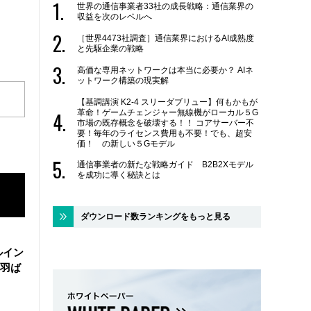
世界の通信事業者33社の成長戦略：通信業界の
収益を次のレベルへ
［世界4473社調査］通信業界におけるAI成熟度
と先駆企業の戦略
高価な専用ネットワークは本当に必要か？ AIネ
ットワーク構築の現実解
【基調講演 K2-4 スリーダブリュー】何もかもが
革命！ゲームチェンジャー無線機がローカル５G
市場の既存概念を破壊する！！ コアサーバー不
要！毎年のライセンス費用も不要！でも、超安
価！ の新しい５Gモデル
通信事業者の新たな戦略ガイド B2B2Xモデル
を成功に導く秘訣とは
ダウンロード数ランキングをもっと見る
ルイン
羽ば