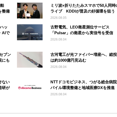
船舶
ミリ波×折りたたみスマホで50人同時
を整備
ライブ KDDIが普及の好循環を狙う
2026.08.05
「ハッ
古野電気、LEO衛星測位サービス
AIで
「Pulsar」の衛星から実信号を受信
2026.08.04
セブン
古河電工が光ファイバー増産へ、総投
現にも
は約1000億円見込む
2026.08.04
けない
NTTドコモビジネス、つがる総合病
総研が
バイル環境整備と地域医療DXを推進
2026.08.04