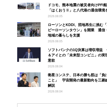
ドコモ、熊本地震の被災者向けPFI
「はくおうⅡ」と八代港の通信環境
2026.08.05
ローソンとKDDI、団地再生に挑む
ピーローソンタウン」を開業 通信・
地域の暮らしを支援
2026.08.05
ソフトバンクの1Q決算は増収増益 
＆アイとの「未来型コンビニ」の実
意欲
2026.08.04
衛星コンステ、日本の勝ち筋は「負
こと」 宇宙開発の最新動向を三菱
解説
2026.08.04