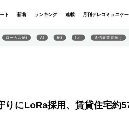
ート
新着
ランキング
連載
月刊テレコミュニケー
ローカル5G
AI
6G
IoT
通信事業者向け
りにLoRa採用、賃貸住宅約5