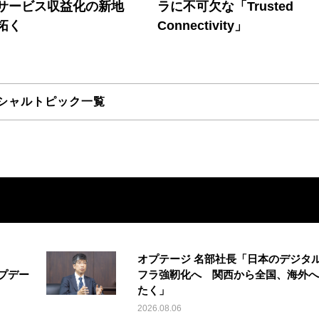
Iサービス収益化の新地
ラに不可欠な「Trusted
拓く
Connectivity」
シャルトピック一覧
オプテージ 名部社長「日本のデジタ
アップデー
フラ強靭化へ 関西から全国、海外へ
たく」
2026.08.06