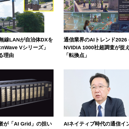
帯無線LANが自治体DXを
通信業界のAIトレンド2026
nWave Vシリーズ」
NVIDIA 1000社超調査が捉
る理由
「転換点」
が「AI Grid」の担い
AIネイティブ時代の通信イ