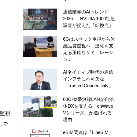
通信業界のAIトレンド
2026 ― NVIDIA 1000社超
調査が捉えた「転換点」
6Gはスペック重視から体
感品質重視へ 進化を支
える正確なシミュレーシ
ョン
AIネイティブ時代の通信
インフラに不可欠な
「Trusted Connectivity」
60GHz帯無線LANが自治
体DXを支える「cnWave
Vシリーズ」が選ばれる
知監視
理由
しで
eSIM関連は「LibeSIM」