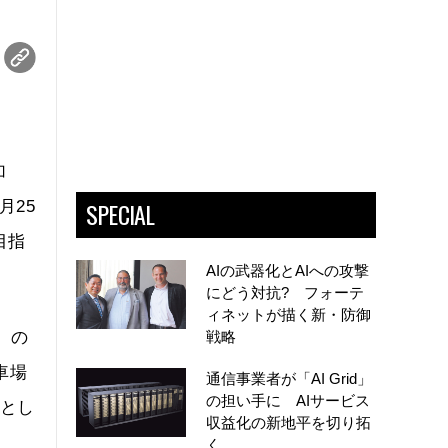
加
SPECIAL
月25
目指
AIの武器化とAIへの攻撃
にどう対抗? フォーテ
ィネットが描く新・防御
）」の
戦略
車場
通信事業者が「AI Grid」
の担い手に AIサービス
くとし
収益化の新地平を切り拓
く