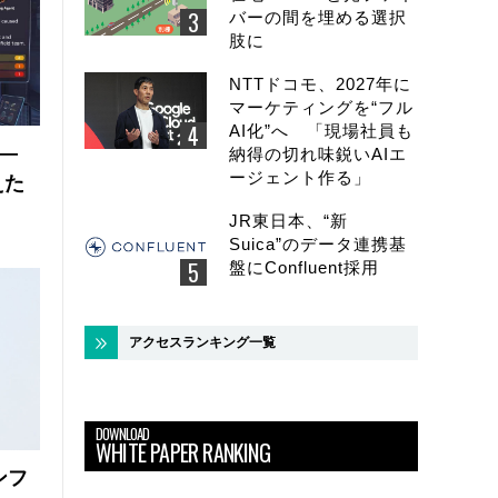
バーの間を埋める選択
肢に
NTTドコモ、2027年に
マーケティングを“フル
AI化”へ 「現場社員も
 ―
納得の切れ味鋭いAIエ
ージェント作る」
えた
JR東日本、“新
Suica”のデータ連携基
盤にConfluent採用
アクセスランキング一覧
DOWNLOAD
WHITE PAPER RANKING
ンフ