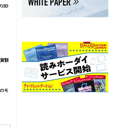
の3D
資額
院のモ