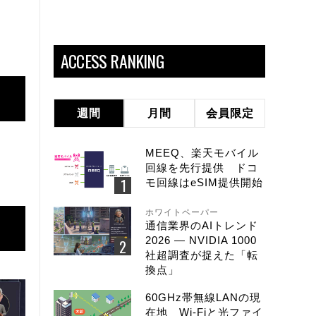
ACCESS RANKING
週間
月間
会員限定
MEEQ、楽天モバイル
回線を先行提供 ドコ
モ回線はeSIM提供開始
ホワイトペーパー
通信業界のAIトレンド
2026 ― NVIDIA 1000
社超調査が捉えた「転
換点」
60GHz帯無線LANの現
在地 Wi-Fiと光ファイ