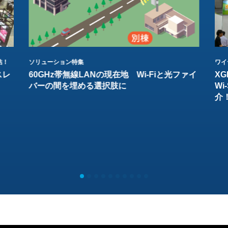
結！
ソリューション特集
ワイ
スレ
60GHz帯無線LANの現在地 Wi-Fiと光ファイ
XG
バーの間を埋める選択肢に
W
介