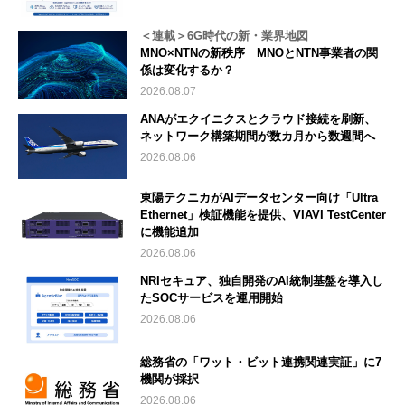
＜連載＞6G時代の新・業界地図
MNO×NTNの新秩序 MNOとNTN事業者の関
係は変化するか？
2026.08.07
ANAがエクイニクスとクラウド接続を刷新、
ネットワーク構築期間が数カ月から数週間へ
2026.08.06
東陽テクニカがAIデータセンター向け「Ultra
Ethernet」検証機能を提供、VIAVI TestCenter
に機能追加
2026.08.06
NRIセキュア、独自開発のAI統制基盤を導入し
たSOCサービスを運用開始
2026.08.06
総務省の「ワット・ビット連携関連実証」に7
機関が採択
2026.08.06