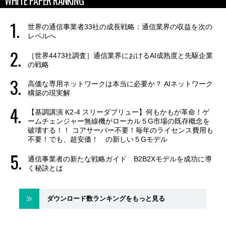
WHITE PAPER RANKING
世界の通信事業者33社の成長戦略：通信業界の収益を次の
レベルへ
［世界4473社調査］通信業界におけるAI成熟度と先駆企業
の戦略
高価な専用ネットワークは本当に必要か？ AIネットワーク
構築の現実解
【基調講演 K2-4 スリーダブリュー】何もかもが革命！ゲ
ームチェンジャー無線機がローカル５G市場の既存概念を
破壊する！！ コアサーバー不要！毎年のライセンス費用も
不要！でも、超安価！ の新しい５Gモデル
通信事業者の新たな戦略ガイド B2B2Xモデルを成功に導
く秘訣とは
ダウンロード数ランキングをもっと見る