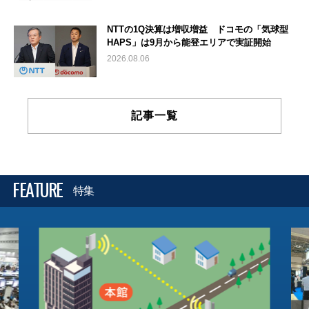
NTTの1Q決算は増収増益 ドコモの「気球型
HAPS」は9月から能登エリアで実証開始
2026.08.06
記事一覧
FEATURE
特集