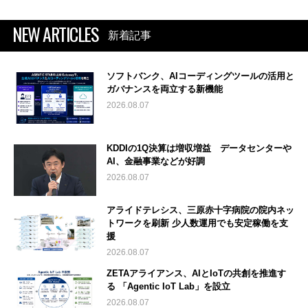
NEW ARTICLES
新着記事
ソフトバンク、AIコーディングツールの活用と
ガバナンスを両立する新機能
2026.08.07
KDDIの1Q決算は増収増益 データセンターや
AI、金融事業などが好調
2026.08.07
アライドテレシス、三原赤十字病院の院内ネッ
トワークを刷新 少人数運用でも安定稼働を支
援
2026.08.07
ZETAアライアンス、AIとIoTの共創を推進す
る 「Agentic IoT Lab」を設立
2026.08.07