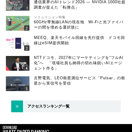
通信業界のAIトレンド2026 ― NVIDIA 1000社超
調査が捉えた「転換点」
ソリューション特集
60GHz帯無線LANの現在地 Wi-Fiと光ファイバ
ーの間を埋める選択肢に
MEEQ、楽天モバイル回線を先行提供 ドコモ回
線はeSIM提供開始
NTTドコモ、2027年にマーケティングを“フルAI
化”へ 「現場社員も納得の切れ味鋭いAIエージ
ェント作る」
古野電気、LEO衛星測位サービス「Pulsar」の衛
星から実信号を受信
アクセスランキング一覧
DOWNLOAD