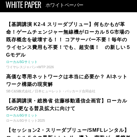
WHITE PAPER
ホワイトペーパー
【基調講演 K2-4 スリーダブリュー】何もかもが革
命！ゲームチェンジャー無線機がローカル５G市場の
既存概念を破壊する！！ コアサーバー不要！毎年の
ライセンス費用も不要！でも、超安価！ の新しい５
Gモデル
ローカル5Gサミット
ワイヤレスジャパン×WTP 2026
高価な専用ネットワークは本当に必要か？ AIネット
ワーク構築の現実解
SB C&S株式会社／日本ヒューレット・パッカード合同会社
【基調講演・総務省 佐藤移動通信企画官】ローカル
5Gの更なる普及拡大に向けて
ローカル5Gサミット
ローカル5Gサミット2025
【セッション2・スリーダブリュー/SMFLレンタル】