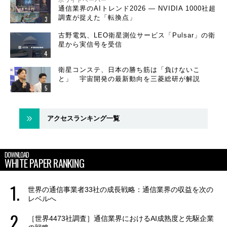
ホワイトペーパー
通信業界のAIトレンド2026 ― NVIDIA 1000社超
調査が捉えた「転換点」
古野電気、LEO衛星測位サービス「Pulsar」の衛
星から実信号を受信
衛星コンステ、日本の勝ち筋は「負けないこ
と」 宇宙開発の最新動向を三菱総研が解説
アクセスランキング一覧
DOWNLOAD
WHITE PAPER RANKING
世界の通信事業者33社の成長戦略：通信業界の収益を次の
レベルへ
［世界4473社調査］通信業界におけるAI成熟度と先駆企業