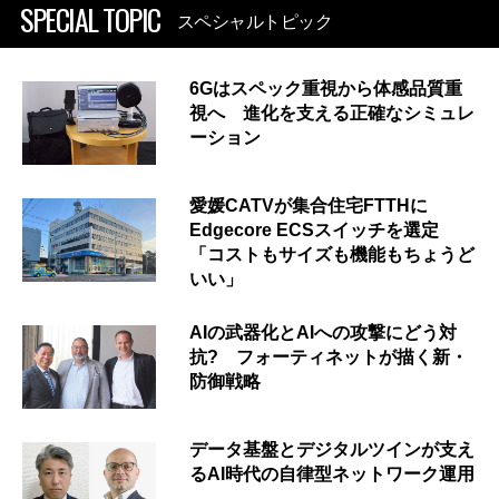
SPECIAL TOPIC
スペシャルトピック
6Gはスペック重視から体感品質重
視へ 進化を支える正確なシミュレ
ーション
愛媛CATVが集合住宅FTTHに
Edgecore ECSスイッチを選定
「コストもサイズも機能もちょうど
いい」
AIの武器化とAIへの攻撃にどう対
抗? フォーティネットが描く新・
防御戦略
データ基盤とデジタルツインが支え
るAI時代の自律型ネットワーク運用