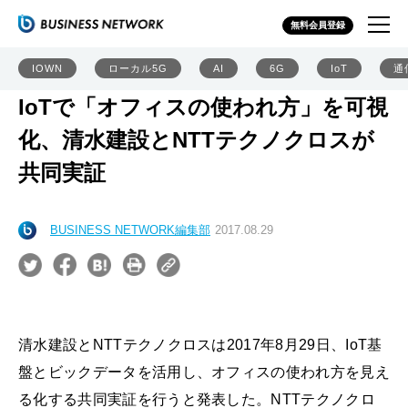
無料会員登録
IOWN
ローカル5G
AI
6G
IoT
通
IoTで「オフィスの使われ方」を可視
化、清水建設とNTTテクノクロスが
共同実証
BUSINESS NETWORK編集部
2017.08.29
清水建設とNTTテクノクロスは2017年8月29日、IoT基
盤とビックデータを活用し、オフィスの使われ方を見え
る化する共同実証を行うと発表した。NTTテクノクロ