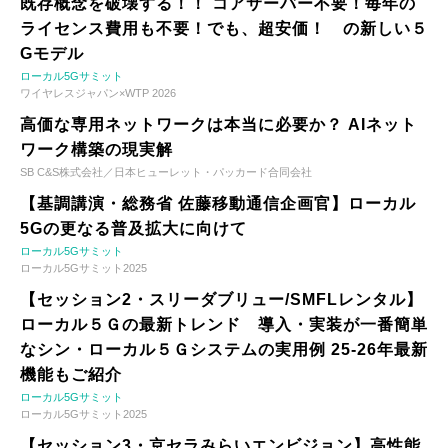
既存概念を破壊する！！ コアサーバー不要！毎年の
ライセンス費用も不要！でも、超安価！ の新しい５
Gモデル
ローカル5Gサミット
ワイヤレスジャパン×WTP 2026
高価な専用ネットワークは本当に必要か？ AIネット
ワーク構築の現実解
SB C&S株式会社／日本ヒューレット・パッカード合同会社
【基調講演・総務省 佐藤移動通信企画官】ローカル
5Gの更なる普及拡大に向けて
ローカル5Gサミット
ローカル5Gサミット2025
【セッション2・スリーダブリュー/SMFLレンタル】
ローカル５Ｇの最新トレンド 導入・実装が一番簡単
なシン・ローカル５Ｇシステムの実用例 25-26年最新
機能もご紹介
ローカル5Gサミット
ローカル5Gサミット2025
【セッション3・京セラみらいエンビジョン】高性能