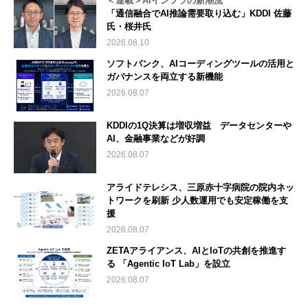
＜連載＞AIインフラの新潮流
「通信融合でAI推論需要取り込む」KDDI 佐藤
氏・桜井氏
2026.08.10
ソフトバンク、AIコーディングツールの活用と
ガバナンスを両立する新機能
2026.08.07
KDDIの1Q決算は増収増益 データセンターや
AI、金融事業などが好調
2026.08.07
アライドテレシス、三原赤十字病院の院内ネッ
トワークを刷新 少人数運用でも安定稼働を支
援
2026.08.07
ZETAアライアンス、AIとIoTの共創を推進す
る 「Agentic IoT Lab」を設立
2026.08.07