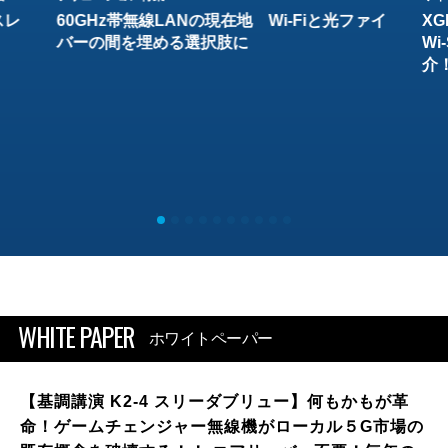
スレ
60GHz帯無線LANの現在地 Wi-Fiと光ファイ
XG
バーの間を埋める選択肢に
W
介
WHITE PAPER
ホワイトペーパー
【基調講演 K2-4 スリーダブリュー】何もかもが革
命！ゲームチェンジャー無線機がローカル５G市場の