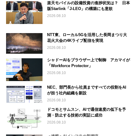
楽天モバイルの設備投資の進捗状況は？ 日本
版Starlink「J-LEO」の構築にも意欲
2026.08.10
NTT東、ローカル5Gを活用した長岡まつり大
花火大会の4Kライブ配信を実現
2026.08.10
シャドーAIをブラウザー上で制御 アカマイが
「Workforce Protector」
2026.08.10
NEC、部門長から社員まですべての役割をAI
が担う社内組織を新設
2026.08.10
ドコモとサムスン、AIで通信速度の低下を予
測・防止する技術の実証に成功
2026.08.10