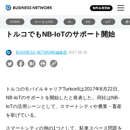
無料会員登録
IOWN
ローカル5G
AI
6G
IoT
通
トルコでもNB-IoTのサポート開始
BUSINESS NETWORK編集部
2017.08.25
トルコのモバイルキャリアTurkcellは2017年8月22日、
NB-IoTのサポートを開始したと発表した。同社はNB-
IoTの活用シーンとして、スマートシティや農業・畜産
を挙げている。
スマートシティの例の1つとして、駐車スペース問題を