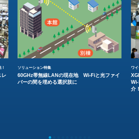
結！
ソリューション特集
ワイ
スレ
60GHz帯無線LANの現在地 Wi-Fiと光ファイ
XG
バーの間を埋める選択肢に
W
介