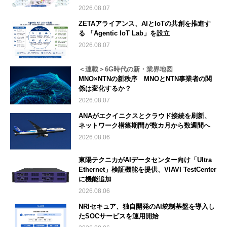
2026.08.07
ZETAアライアンス、AIとIoTの共創を推進す
る 「Agentic IoT Lab」を設立
2026.08.07
＜連載＞6G時代の新・業界地図
MNO×NTNの新秩序 MNOとNTN事業者の関
係は変化するか？
2026.08.07
ANAがエクイニクスとクラウド接続を刷新、
ネットワーク構築期間が数カ月から数週間へ
2026.08.06
東陽テクニカがAIデータセンター向け「Ultra
Ethernet」検証機能を提供、VIAVI TestCenter
に機能追加
2026.08.06
NRIセキュア、独自開発のAI統制基盤を導入し
たSOCサービスを運用開始