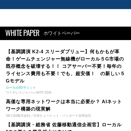
WHITE PAPER
ホワイトペーパー
【基調講演 K2-4 スリーダブリュー】何もかもが革
命！ゲームチェンジャー無線機がローカル５G市場の
既存概念を破壊する！！ コアサーバー不要！毎年の
ライセンス費用も不要！でも、超安価！ の新しい５
Gモデル
ローカル5Gサミット
ワイヤレスジャパン×WTP 2026
高価な専用ネットワークは本当に必要か？ AIネット
ワーク構築の現実解
SB C&S株式会社／日本ヒューレット・パッカード合同会社
【基調講演・総務省 佐藤移動通信企画官】ローカル