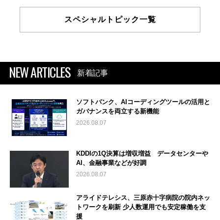
スペシャルトピック一覧
NEW ARTICLES
新着記事
ソフトバンク、AIコーディングツールの活用と
ガバナンスを両立する新機能
2026.08.07
KDDIの1Q決算は増収増益 データセンターや
AI、金融事業などが好調
2026.08.07
アライドテレシス、三原赤十字病院の院内ネッ
トワークを刷新 少人数運用でも安定稼働を支
援