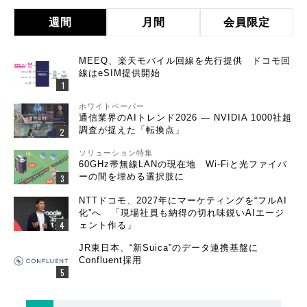
週間
月間
会員限定
MEEQ、楽天モバイル回線を先行提供 ドコモ回
線はeSIM提供開始
ホワイトペーパー
通信業界のAIトレンド2026 ― NVIDIA 1000社超
調査が捉えた「転換点」
ソリューション特集
60GHz帯無線LANの現在地 Wi-Fiと光ファイバ
ーの間を埋める選択肢に
NTTドコモ、2027年にマーケティングを“フルAI
化”へ 「現場社員も納得の切れ味鋭いAIエージ
ェント作る」
JR東日本、“新Suica”のデータ連携基盤に
Confluent採用