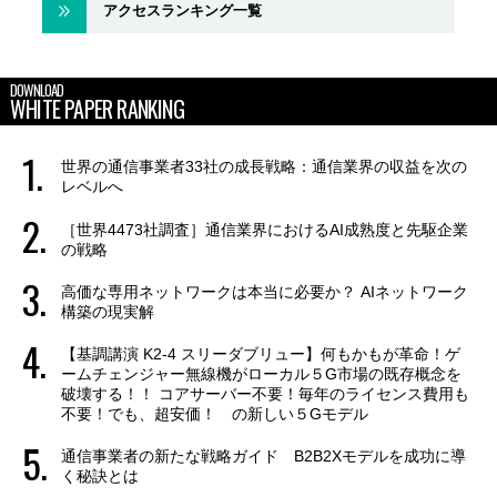
アクセスランキング一覧
DOWNLOAD
WHITE PAPER RANKING
世界の通信事業者33社の成長戦略：通信業界の収益を次の
レベルへ
［世界4473社調査］通信業界におけるAI成熟度と先駆企業
の戦略
高価な専用ネットワークは本当に必要か？ AIネットワーク
構築の現実解
【基調講演 K2-4 スリーダブリュー】何もかもが革命！ゲ
ームチェンジャー無線機がローカル５G市場の既存概念を
破壊する！！ コアサーバー不要！毎年のライセンス費用も
不要！でも、超安価！ の新しい５Gモデル
通信事業者の新たな戦略ガイド B2B2Xモデルを成功に導
く秘訣とは