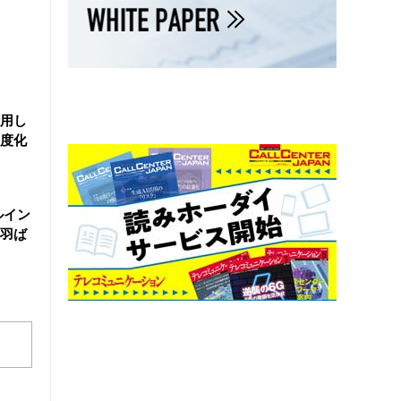
活用し
度化
ルイン
羽ば