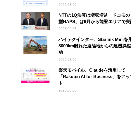
2026.08.06
NTTの1Q決算は増収増益 ドコモの
型HAPS」は9月から能登エリアで
2026.08.06
ハイテクインター、Starlink Mini
8000km離れた遠隔地からの建機操
功
2026.08.06
楽天モバイル、Claudeを活用して
「Rakuten AI for Business」を
ト
2026.08.06