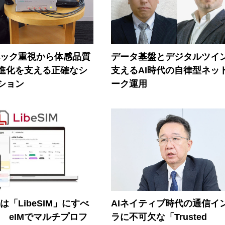
ペック重視から体感品質
データ基盤とデジタルツイ
進化を支える正確なシ
支えるAI時代の自律型ネッ
ション
ーク運用
連は「LibeSIM」にすべ
AIネイティブ時代の通信イ
! eIMでマルチプロフ
ラに不可欠な「Trusted