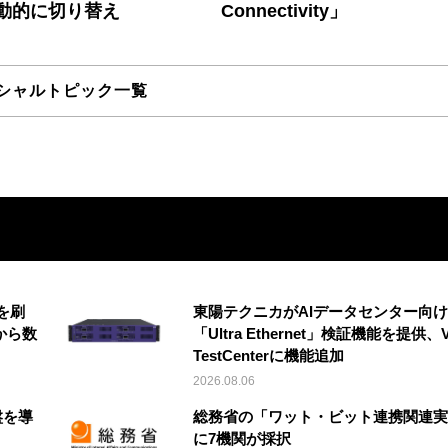
動的に切り替え
Connectivity」
シャルトピック一覧
を刷
東陽テクニカがAIデータセンター向け
から数
「Ultra Ethernet」検証機能を提供、V
TestCenterに機能追加
2026.08.06
盤を導
総務省の「ワット・ビット連携関連実
に7機関が採択