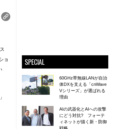
ビス
SPECIAL
ーショ
い
60GHz帯無線LANが自治
体DXを支える「cnWave
Vシリーズ」が選ばれる
」
理由
AIの武器化とAIへの攻撃
にどう対抗? フォーテ
ィネットが描く新・防御
戦略