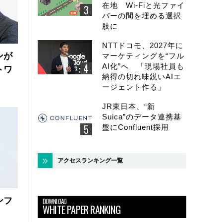
在地 Wi-Fiと光ファイ
バーの間を埋める選択
肢に
NTTドコモ、2027年に
ンが
マーケティングを“フル
AI化”へ 「現場社員も
トワ
納得の切れ味鋭いAIエ
ージェント作る」
JR東日本、“新
Suica”のデータ連携基
盤にConfluent採用
アクセスランキング一覧
ンフ
DOWNLOAD
WHITE PAPER RANKING