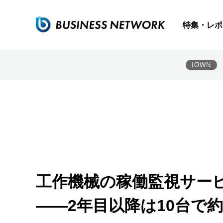
特集・レポ
IOWN
工作機械の稼働監視サー
――2年目以降は10台で約