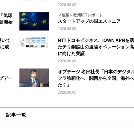
2026.08.06
「気球
＜連載＞欧州ICTレポート
スタートアップの国エストニア
実証開始
2026.08.06
を用いて
NTTドコモビジネス、IOWN APNを
縦に成
たチリ銅鉱山の遠隔オペレーション高
に向けた実証
2026.08.06
オプテージ 名部社長「日本のデジタ
アップデー
フラ強靭化へ 関西から全国、海外へ
たく」
2026.08.06
記事一覧