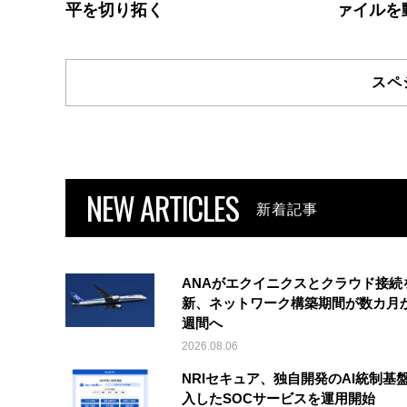
平を切り拓く
ァイルを
スペ
NEW ARTICLES
新着記事
ANAがエクイニクスとクラウド接続
新、ネットワーク構築期間が数カ月
週間へ
2026.08.06
NRIセキュア、独自開発のAI統制基
入したSOCサービスを運用開始