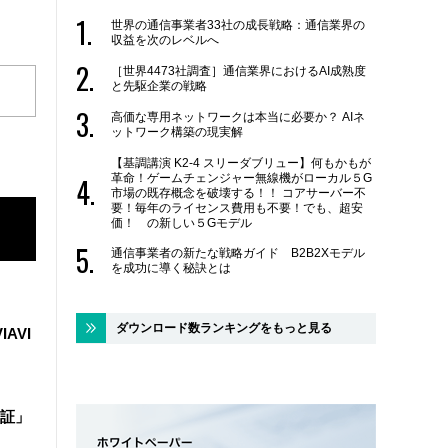
世界の通信事業者33社の成長戦略：通信業界の
収益を次のレベルへ
［世界4473社調査］通信業界におけるAI成熟度
と先駆企業の戦略
高価な専用ネットワークは本当に必要か？ AIネ
ットワーク構築の現実解
【基調講演 K2-4 スリーダブリュー】何もかもが
革命！ゲームチェンジャー無線機がローカル５G
市場の既存概念を破壊する！！ コアサーバー不
要！毎年のライセンス費用も不要！でも、超安
価！ の新しい５Gモデル
通信事業者の新たな戦略ガイド B2B2Xモデル
を成功に導く秘訣とは
ダウンロード数ランキングをもっと見る
IAVI
証」