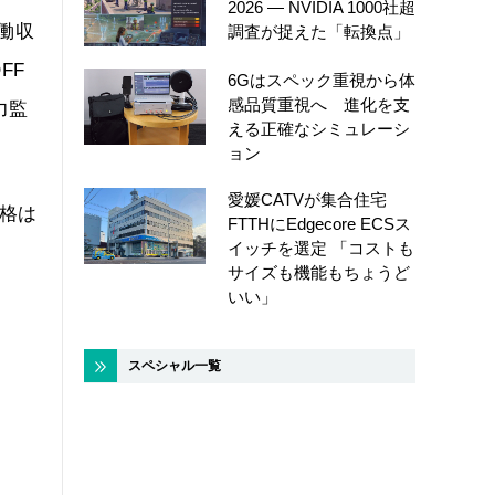
2026 ― NVIDIA 1000社超
働収
調査が捉えた「転換点」
FF
6Gはスペック重視から体
感品質重視へ 進化を支
力監
える正確なシミュレーシ
ョン
愛媛CATVが集合住宅
価格は
FTTHにEdgecore ECSス
イッチを選定 「コストも
サイズも機能もちょうど
いい」
スペシャル一覧