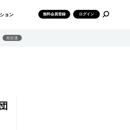
無料会員登録
ログイン
ション
光伝送
団