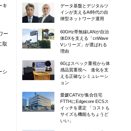
ーキ
データ基盤とデジタルツ
インが支えるAI時代の自
律型ネットワーク運用
60GHz帯無線LANが自治
トワー
体DXを支える「cnWave
に取
Vシリーズ」が選ばれる
理由
6Gはスペック重視から体
感品質重視へ 進化を支
ーシ
える正確なシミュレーシ
ョン
愛媛CATVが集合住宅
FTTHにEdgecore ECSス
イッチを選定 「コストも
サイズも機能もちょうど
いい」