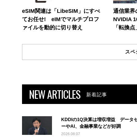
eSIM関連は「LibeSIM」にすべ
通信業界の
てお任せ! eIMでマルチプロフ
NVIDI
ァイルを動的に切り替え
「転換点
スペ
NEW ARTICLES
新着記事
KDDIの1Q決算は増収増益 データ
ーやAI、金融事業などが好調
2026.08.07