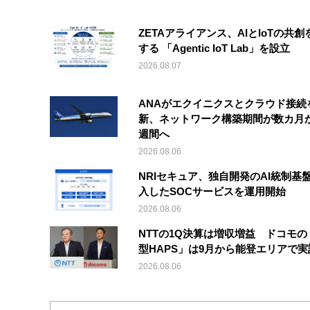
ZETAアライアンス、AIとIoTの共創
する 「Agentic IoT Lab」を設立
2026.08.07
ANAがエクイニクスとクラウド接続
新、ネットワーク構築期間が数カ月
週間へ
2026.08.06
NRIセキュア、独自開発のAI統制基
入したSOCサービスを運用開始
2026.08.06
NTTの1Q決算は増収増益 ドコモの
型HAPS」は9月から能登エリアで
2026.08.06