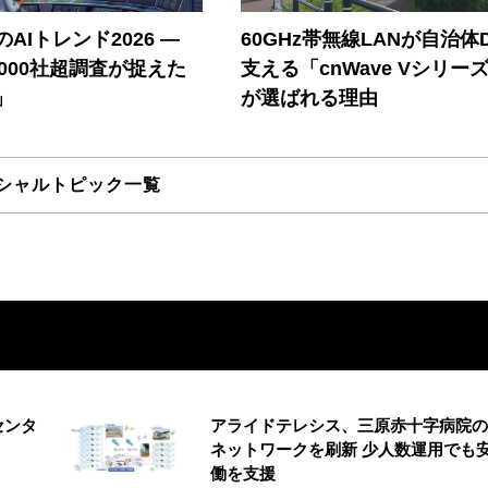
AIトレンド2026 ―
60GHz帯無線LANが自治体
A 1000社超調査が捉えた
支える「cnWave Vシリー
」
が選ばれる理由
シャルトピック一覧
センタ
アライドテレシス、三原赤十字病院の
ネットワークを刷新 少人数運用でも
働を支援