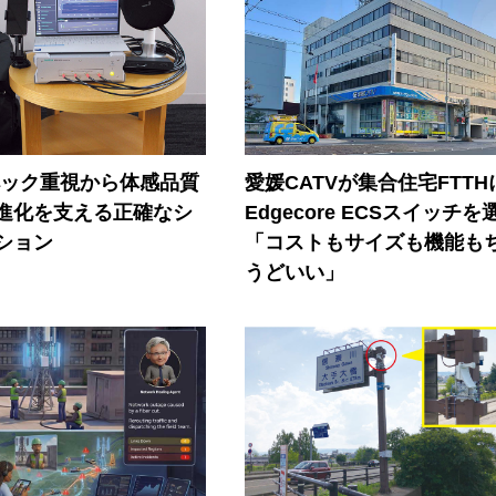
ペック重視から体感品質
愛媛CATVが集合住宅FTTH
進化を支える正確なシ
Edgecore ECSスイッチを
ション
「コストもサイズも機能も
うどいい」