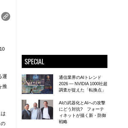
10
SPECIAL
る運
通信業界のAIトレンド
2026 ― NVIDIA 1000社超
を推
調査が捉えた「転換点」
AIの武器化とAIへの攻撃
にどう対抗? フォーテ
には
ィネットが描く新・防御
戦略
型の