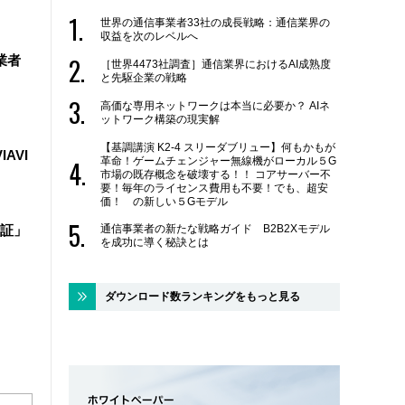
世界の通信事業者33社の成長戦略：通信業界の
収益を次のレベルへ
業者
［世界4473社調査］通信業界におけるAI成熟度
と先駆企業の戦略
高価な専用ネットワークは本当に必要か？ AIネ
ットワーク構築の現実解
【基調講演 K2-4 スリーダブリュー】何もかもが
IAVI
革命！ゲームチェンジャー無線機がローカル５G
市場の既存概念を破壊する！！ コアサーバー不
要！毎年のライセンス費用も不要！でも、超安
価！ の新しい５Gモデル
通信事業者の新たな戦略ガイド B2B2Xモデル
証」
を成功に導く秘訣とは
ダウンロード数ランキングをもっと見る