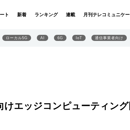
ート
新着
ランキング
連載
月刊テレコミュニケー
ローカル5G
AI
6G
IoT
通信事業者向け
マ向けエッジコンピューティング