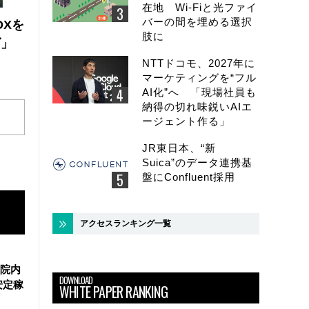
在地 Wi-Fiと光ファイ
バーの間を埋める選択
DXを
肢に
ズ」
NTTドコモ、2027年に
マーケティングを“フル
AI化”へ 「現場社員も
納得の切れ味鋭いAIエ
ージェント作る」
JR東日本、“新
Suica”のデータ連携基
盤にConfluent採用
アクセスランキング一覧
院内
DOWNLOAD
安定稼
WHITE PAPER RANKING