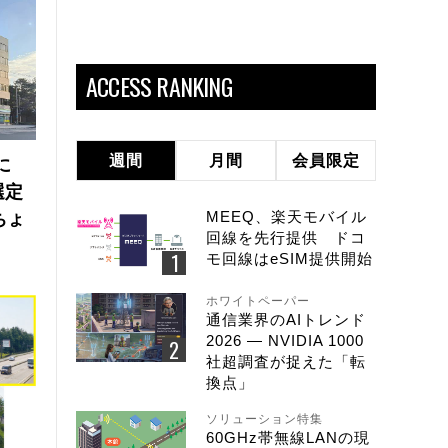
ACCESS RANKING
週間
月間
会員限定
に
選定
MEEQ、楽天モバイル
ちょ
回線を先行提供 ドコ
モ回線はeSIM提供開始
ホワイトペーパー
通信業界のAIトレンド
2026 ― NVIDIA 1000
社超調査が捉えた「転
換点」
ソリューション特集
60GHz帯無線LANの現