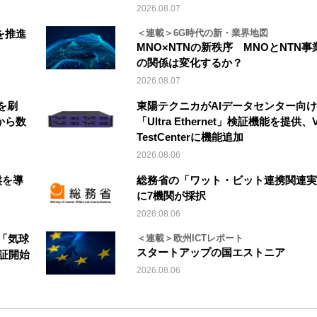
2026.08.07
を推進
＜連載＞6G時代の新・業界地図
MNO×NTNの新秩序 MNOとNTN事
の関係は変化するか？
2026.08.07
を刷
東陽テクニカがAIデータセンター向け
から数
「Ultra Ethernet」検証機能を提供、V
TestCenterに機能追加
2026.08.06
盤を導
総務省の「ワット・ビット連携関連実
に7機関が採択
2026.08.06
「気球
＜連載＞欧州ICTレポート
スタートアップの国エストニア
実証開始
2026.08.06