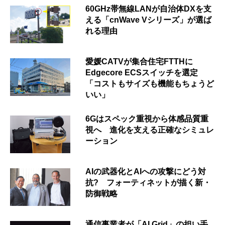
60GHz帯無線LANが自治体DXを支
える「cnWave Vシリーズ」が選ば
れる理由
愛媛CATVが集合住宅FTTHに
Edgecore ECSスイッチを選定
「コストもサイズも機能もちょうど
いい」
6Gはスペック重視から体感品質重
視へ 進化を支える正確なシミュレ
ーション
AIの武器化とAIへの攻撃にどう対
抗? フォーティネットが描く新・
防御戦略
通信事業者が「AI Grid」の担い手