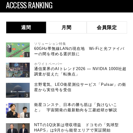
ACCESS RANKING
週間
月間
会員限定
ソリューション特集
60GHz帯無線LANの現在地 Wi-Fiと光ファイバ
ーの間を埋める選択肢に
ホワイトペーパー
通信業界のAIトレンド2026 ― NVIDIA 1000社超
調査が捉えた「転換点」
古野電気、LEO衛星測位サービス「Pulsar」の衛
星から実信号を受信
衛星コンステ、日本の勝ち筋は「負けないこ
と」 宇宙開発の最新動向を三菱総研が解説
NTTの1Q決算は増収増益 ドコモの「気球型
HAPS」は9月から能登エリアで実証開始