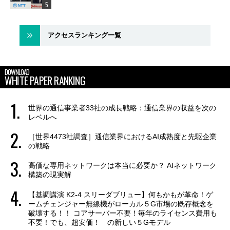
アクセスランキング一覧
DOWNLOAD
WHITE PAPER RANKING
世界の通信事業者33社の成長戦略：通信業界の収益を次の
レベルへ
［世界4473社調査］通信業界におけるAI成熟度と先駆企業
の戦略
高価な専用ネットワークは本当に必要か？ AIネットワーク
構築の現実解
【基調講演 K2-4 スリーダブリュー】何もかもが革命！ゲ
ームチェンジャー無線機がローカル５G市場の既存概念を
破壊する！！ コアサーバー不要！毎年のライセンス費用も
不要！でも、超安価！ の新しい５Gモデル