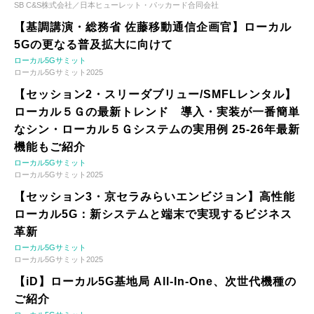
SB C&S株式会社／日本ヒューレット・パッカード合同会社
【基調講演・総務省 佐藤移動通信企画官】ローカル
5Gの更なる普及拡大に向けて
ローカル5Gサミット
ローカル5Gサミット2025
【セッション2・スリーダブリュー/SMFLレンタル】
ローカル５Ｇの最新トレンド 導入・実装が一番簡単
なシン・ローカル５Ｇシステムの実用例 25-26年最新
機能もご紹介
ローカル5Gサミット
ローカル5Gサミット2025
【セッション3・京セラみらいエンビジョン】高性能
ローカル5G：新システムと端末で実現するビジネス
革新
ローカル5Gサミット
ローカル5Gサミット2025
【iD】ローカル5G基地局 All-In-One、次世代機種の
ご紹介