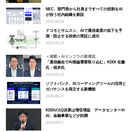
NEC、部門長から社員まですべての役割をAI
が担う社内組織を新設
2026.08.10
ドコモとサムスン、AIで通信速度の低下を予
測・防止する技術の実証に成功
2026.08.10
＜連載＞AIインフラの新潮流
「通信融合でAI推論需要取り込む」KDDI 佐藤
氏・桜井氏
2026.08.10
ソフトバンク、AIコーディングツールの活用と
ガバナンスを両立する新機能
2026.08.07
KDDIの1Q決算は増収増益 データセンターや
AI、金融事業などが好調
2026.08.07