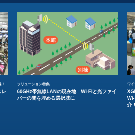
結！
ソリューション特集
ワイ
スレ
60GHz帯無線LANの現在地 Wi-Fiと光ファイ
XG
バーの間を埋める選択肢に
W
介