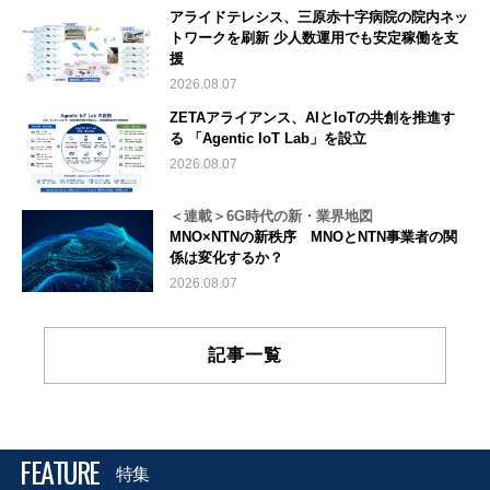
アライドテレシス、三原赤十字病院の院内ネッ
トワークを刷新 少人数運用でも安定稼働を支
援
2026.08.07
ZETAアライアンス、AIとIoTの共創を推進す
る 「Agentic IoT Lab」を設立
2026.08.07
＜連載＞6G時代の新・業界地図
MNO×NTNの新秩序 MNOとNTN事業者の関
係は変化するか？
2026.08.07
記事一覧
FEATURE
特集