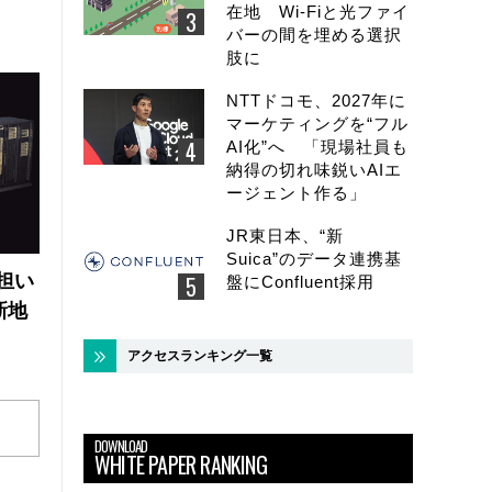
在地 Wi-Fiと光ファイ
バーの間を埋める選択
肢に
NTTドコモ、2027年に
マーケティングを“フル
AI化”へ 「現場社員も
納得の切れ味鋭いAIエ
ージェント作る」
JR東日本、“新
Suica”のデータ連携基
の担い
盤にConfluent採用
新地
アクセスランキング一覧
DOWNLOAD
WHITE PAPER RANKING