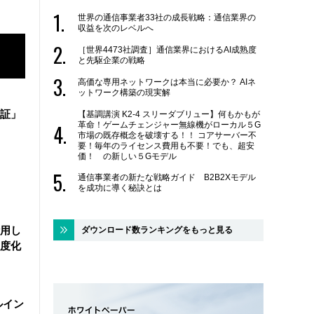
世界の通信事業者33社の成長戦略：通信業界の
収益を次のレベルへ
［世界4473社調査］通信業界におけるAI成熟度
と先駆企業の戦略
高価な専用ネットワークは本当に必要か？ AIネ
ットワーク構築の現実解
証」
【基調講演 K2-4 スリーダブリュー】何もかもが
革命！ゲームチェンジャー無線機がローカル５G
市場の既存概念を破壊する！！ コアサーバー不
要！毎年のライセンス費用も不要！でも、超安
価！ の新しい５Gモデル
通信事業者の新たな戦略ガイド B2B2Xモデル
を成功に導く秘訣とは
活用し
ダウンロード数ランキングをもっと見る
度化
ルイン