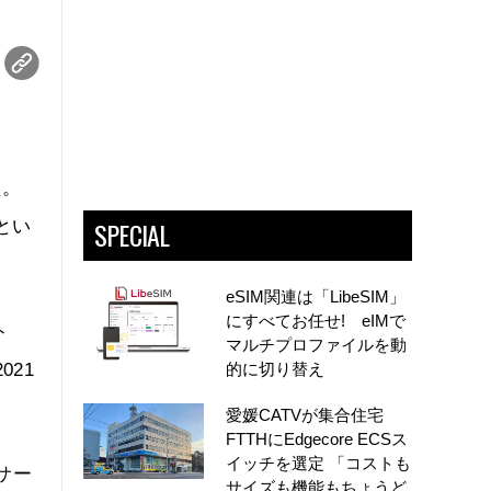
た。
SPECIAL
とい
eSIM関連は「LibeSIM」
にすべてお任せ! eIMで
ト
マルチプロファイルを動
21
的に切り替え
愛媛CATVが集合住宅
FTTHにEdgecore ECSス
イッチを選定 「コストも
サー
サイズも機能もちょうど