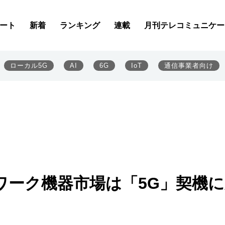
ート
新着
ランキング
連載
月刊テレコミュニケー
ローカル5G
AI
6G
IoT
通信事業者向け
ワーク機器市場は「5G」契機に