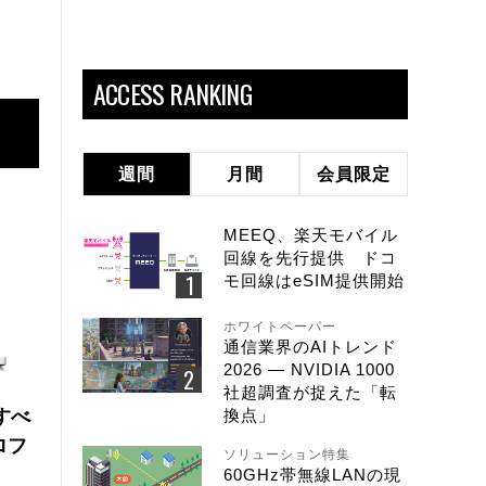
ACCESS RANKING
週間
月間
会員限定
MEEQ、楽天モバイル
回線を先行提供 ドコ
モ回線はeSIM提供開始
ホワイトペーパー
通信業界のAIトレンド
2026 ― NVIDIA 1000
社超調査が捉えた「転
にすべ
換点」
ロフ
ソリューション特集
60GHz帯無線LANの現