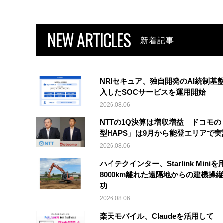
NEW ARTICLES
新着記事
NRIセキュア、独自開発のAI統制基
入したSOCサービスを運用開始
2026.08.06
NTTの1Q決算は増収増益 ドコモの
型HAPS」は9月から能登エリアで
2026.08.06
ハイテクインター、Starlink Mini
8000km離れた遠隔地からの建機操
功
2026.08.06
楽天モバイル、Claudeを活用して