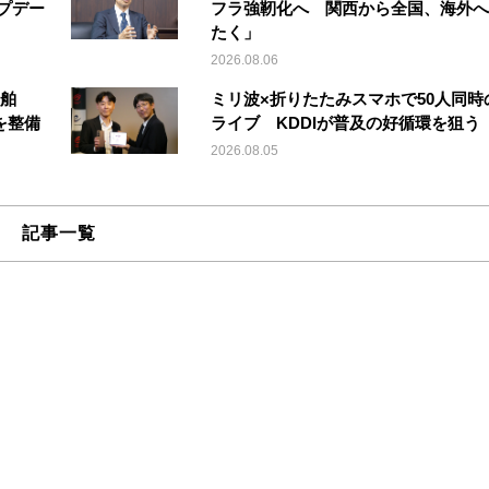
アップデー
フラ強靭化へ 関西から全国、海外へ
たく」
2026.08.06
船舶
ミリ波×折りたたみスマホで50人同時
を整備
ライブ KDDIが普及の好循環を狙う
2026.08.05
記事一覧