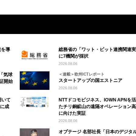
盤を導
総務省の「ワット・ビット連携関連実
に7機関が採択
2026.08.06
「気球
＜連載＞欧州ICTレポート
スタートアップの国エストニア
実証開始
2026.08.06
を用いて
NTTドコモビジネス、IOWN APNを
縦に成
たチリ銅鉱山の遠隔オペレーション高
に向けた実証
2026.08.06
オプテージ 名部社長「日本のデジタ