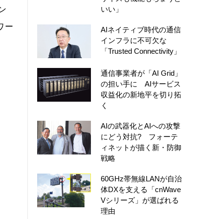
ン
いい」
ワー
AIネイティブ時代の通信
インフラに不可欠な
「Trusted Connectivity」
通信事業者が「AI Grid」
の担い手に AIサービス
収益化の新地平を切り拓
く
AIの武器化とAIへの攻撃
にどう対抗? フォーテ
ィネットが描く新・防御
戦略
60GHz帯無線LANが自治
体DXを支える「cnWave
Vシリーズ」が選ばれる
理由