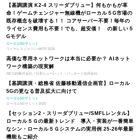
【基調講演 K2-4 スリーダブリュー】何もかもが革
命！ゲームチェンジャー無線機がローカル５G市場の
既存概念を破壊する！！ コアサーバー不要！毎年の
ライセンス費用も不要！でも、超安価！ の新しい５
Gモデル
ローカル5Gサミット
ワイヤレスジャパン×WTP 2026
高価な専用ネットワークは本当に必要か？ AIネット
ワーク構築の現実解
SB C&S株式会社／日本ヒューレット・パッカード合同会社
【基調講演・総務省 佐藤移動通信企画官】ローカル
5Gの更なる普及拡大に向けて
ローカル5Gサミット
ローカル5Gサミット2025
【セッション2・スリーダブリュー/SMFLレンタル】
ローカル５Ｇの最新トレンド 導入・実装が一番簡単
なシン・ローカル５Ｇシステムの実用例 25-26年最新
機能もご紹介