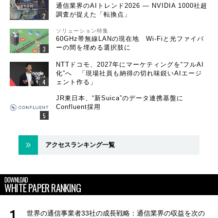
通信業界のAIトレンド2026 ― NVIDIA 1000社超
調査が捉えた「転換点」
ソリューション特集
60GHz帯無線LANの現在地 Wi-Fiと光ファイバ
ーの間を埋める選択肢に
NTTドコモ、2027年にマーケティングを“フルAI
化”へ 「現場社員も納得の切れ味鋭いAIエージ
ェント作る」
JR東日本、“新Suica”のデータ連携基盤に
Confluent採用
アクセスランキング一覧
DOWNLOAD
WHITE PAPER RANKING
世界の通信事業者33社の成長戦略：通信業界の収益を次の