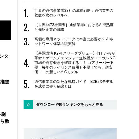
世界の通信事業者33社の成長戦略：通信業界の
収益を次のレベルへ
［世界4473社調査］通信業界におけるAI成熟度
と先駆企業の戦略
高価な専用ネットワークは本当に必要か？ AIネ
ットワーク構築の現実解
【基調講演 K2-4 スリーダブリュー】何もかもが
ンタ
革命！ゲームチェンジャー無線機がローカル５G
市場の既存概念を破壊する！！ コアサーバー不
要！毎年のライセンス費用も不要！でも、超安
価！ の新しい５Gモデル
を推進
通信事業者の新たな戦略ガイド B2B2Xモデル
を成功に導く秘訣とは
ダウンロード数ランキングをもっと見る
を刷
ら数