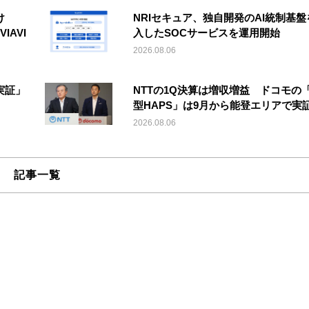
け
NRIセキュア、独自開発のAI統制基盤
IAVI
入したSOCサービスを運用開始
2026.08.06
実証」
NTTの1Q決算は増収増益 ドコモの
型HAPS」は9月から能登エリアで実
2026.08.06
記事一覧