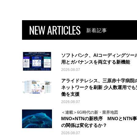
NEW ARTICLES
新着記事
ソフトバンク、AIコーディングツー
用とガバナンスを両立する新機能
2026.08.07
アライドテレシス、三原赤十字病院
ネットワークを刷新 少人数運用でも
働を支援
2026.08.07
＜連載＞6G時代の新・業界地図
MNO×NTNの新秩序 MNOとNTN
の関係は変化するか？
2026.08.07