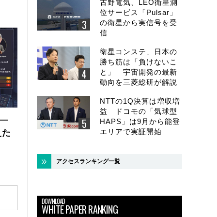
古野電気、LEO衛星測
位サービス「Pulsar」
の衛星から実信号を受
信
衛星コンステ、日本の
勝ち筋は「負けないこ
と」 宇宙開発の最新
動向を三菱総研が解説
NTTの1Q決算は増収増
益 ドコモの「気球型
 ―
HAPS」は9月から能登
エリアで実証開始
えた
アクセスランキング一覧
DOWNLOAD
WHITE PAPER RANKING