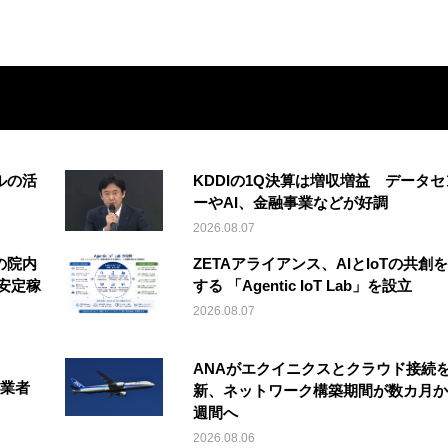
ルの活
KDDIの1Q決算は増収増益 データセ
ーやAI、金融事業などが好調
2026.08.07
の院内
ZETAアライアンス、AIとIoTの共創
安定稼
する 「Agentic IoT Lab」を設立
2026.08.07
ANAがエクイニクスとクラウド接続
事業者
新、ネットワーク構築期間が数カ月か
週間へ
2026.08.06