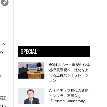
日本
SPECIAL
の
6Gはスペック重視から体
感品質重視へ 進化を支
お
える正確なシミュレーシ
ョン
AIネイティブ時代の通信
インフラに不可欠な
実証
「Trusted Connectivity」
てい