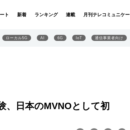
ート
新着
ランキング
連載
月刊テレコミュニケー
ローカル5G
AI
6G
IoT
通信事業者向け
実験、日本のMVNOとして初