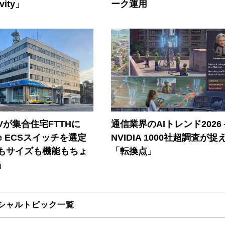
vity」
ーク運用
Vが集合住宅FTTHに
通信業界のAIトレンド2026
ore ECSスイッチを選定
NVIDIA 1000社超調査が捉
もサイズも機能もちょ
「転換点」
」
シャルトピック一覧