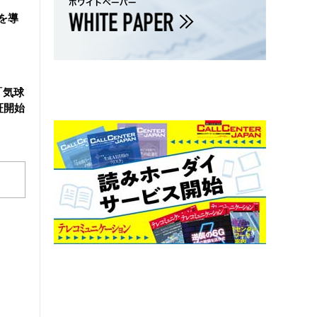
を導
「気球
証開始