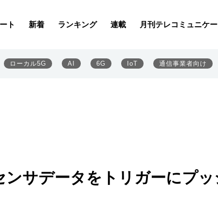
ート
新着
ランキング
連載
月刊テレコミュニケー
ローカル5G
AI
6G
IoT
通信事業者向け
携、センサデータをトリガーにプッ