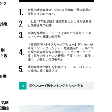
ンタ
世界の通信事業者33社の成長戦略：通信業界の
収益を次のレベルへ
［世界4473社調査］通信業界におけるAI成熟度
を推進
と先駆企業の戦略
高価な専用ネットワークは本当に必要か？ AIネ
ットワーク構築の現実解
【基調講演 K2-4 スリーダブリュー】何もかもが
革命！ゲームチェンジャー無線機がローカル５G
を刷
市場の既存概念を破壊する！！ コアサーバー不
ら数
要！毎年のライセンス費用も不要！でも、超安
価！ の新しい５Gモデル
通信事業者の新たな戦略ガイド B2B2Xモデル
を成功に導く秘訣とは
を導
ダウンロード数ランキングをもっと見る
「気球
証開始