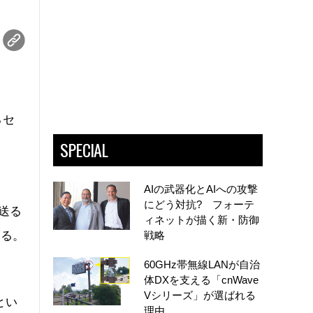
るセ
SPECIAL
AIの武器化とAIへの攻撃
にどう対抗? フォーテ
を送る
ィネットが描く新・防御
する。
戦略
60GHz帯無線LANが自治
体DXを支える「cnWave
Vシリーズ」が選ばれる
とい
理由