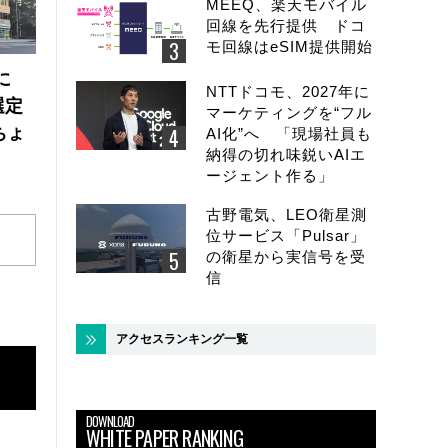
MEEQ、楽天モバイル
回線を先行提供 ドコ
モ回線はeSIM提供開始
に
NTTドコモ、2027年に
選定
マーケティングを“フル
ちょ
AI化”へ 「現場社員も
納得の切れ味鋭いAIエ
ージェント作る」
古野電気、LEO衛星測
位サービス「Pulsar」
の衛星から実信号を受
信
アクセスランキング一覧
DOWNLOAD
WHITE PAPER RANKING