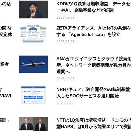
ルの活
KDDIの1Q決算は増収増益 データセ
ーやAI、金融事業などが好調
2026.08.07
の院内
ZETAアライアンス、AIとIoTの共創
安定稼
する 「Agentic IoT Lab」を設立
2026.08.07
ANAがエクイニクスとクラウド接続
事業者
新、ネットワーク構築期間が数カ月か
週間へ
2026.08.06
け
NRIセキュア、独自開発のAI統制基盤
IAVI
入したSOCサービスを運用開始
2026.08.06
実証」
NTTの1Q決算は増収増益 ドコモの
型HAPS」は9月から能登エリアで実