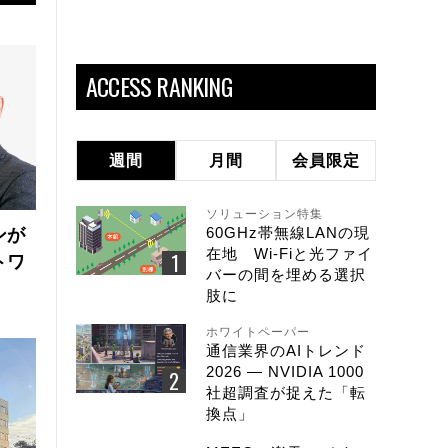
ACCESS RANKING
週間
月間
会員限定
ソリューション特集
60GHz帯無線LANの現
ンが
在地 Wi-Fiと光ファイ
トワ
バーの間を埋める選択
肢に
ホワイトペーパー
通信業界のAIトレンド
2026 ― NVIDIA 1000
社超調査が捉えた「転
換点」