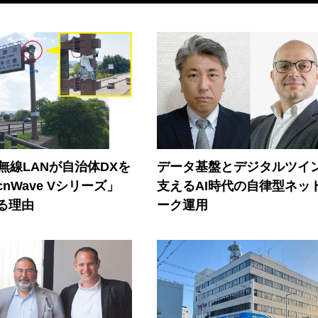
帯無線LANが自治体DXを
データ基盤とデジタルツイ
nWave Vシリーズ」
支えるAI時代の自律型ネッ
る理由
ーク運用