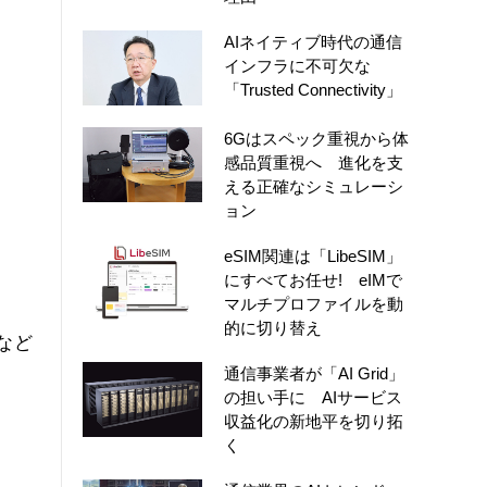
AIネイティブ時代の通信
インフラに不可欠な
「Trusted Connectivity」
6Gはスペック重視から体
感品質重視へ 進化を支
える正確なシミュレーシ
ョン
eSIM関連は「LibeSIM」
にすべてお任せ! eIMで
マルチプロファイルを動
的に切り替え
など
通信事業者が「AI Grid」
の担い手に AIサービス
収益化の新地平を切り拓
く