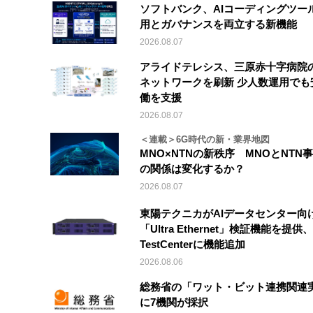
ソフトバンク、AIコーディングツー
用とガバナンスを両立する新機能
2026.08.07
アライドテレシス、三原赤十字病院
ネットワークを刷新 少人数運用でも
働を支援
2026.08.07
＜連載＞6G時代の新・業界地図
MNO×NTNの新秩序 MNOとNTN
の関係は変化するか？
2026.08.07
東陽テクニカがAIデータセンター向
「Ultra Ethernet」検証機能を提供、V
TestCenterに機能追加
2026.08.06
総務省の「ワット・ビット連携関連
に7機関が採択