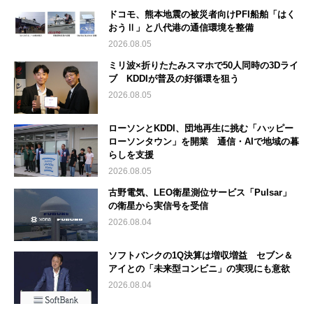
ドコモ、熊本地震の被災者向けPFI船舶「はく
おうⅡ」と八代港の通信環境を整備
2026.08.05
ミリ波×折りたたみスマホで50人同時の3Dライ
ブ KDDIが普及の好循環を狙う
2026.08.05
ローソンとKDDI、団地再生に挑む「ハッピー
ローソンタウン」を開業 通信・AIで地域の暮
らしを支援
2026.08.05
古野電気、LEO衛星測位サービス「Pulsar」
の衛星から実信号を受信
2026.08.04
ソフトバンクの1Q決算は増収増益 セブン＆
アイとの「未来型コンビニ」の実現にも意欲
2026.08.04