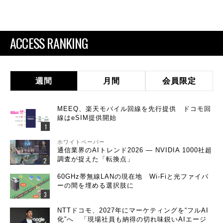
ACCESS RANKING
週間
月間
会員限定
MEEQ、楽天モバイル回線を先行提供 ドコモ回
線はeSIM提供開始
ホワイトペーパー
通信業界のAIトレンド2026 ― NVIDIA 1000社超
調査が捉えた「転換点」
60GHz帯無線LANの現在地 Wi-Fiと光ファイバ
ーの間を埋める選択肢に
NTTドコモ、2027年にマーケティングを“フルAI
化”へ 「現場社員も納得の切れ味鋭いAIエージ