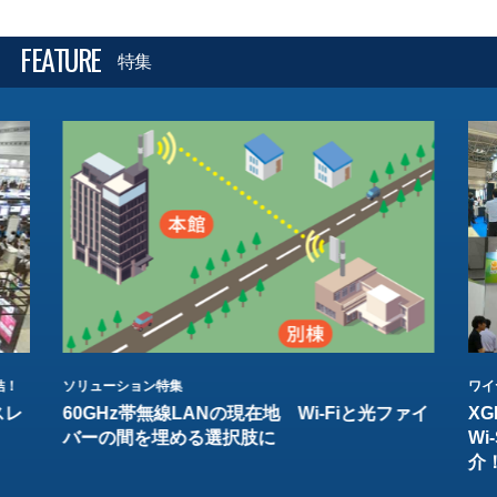
FEATURE
特集
結！
ソリューション特集
ワイ
スレ
60GHz帯無線LANの現在地 Wi-Fiと光ファイ
XG
バーの間を埋める選択肢に
W
介