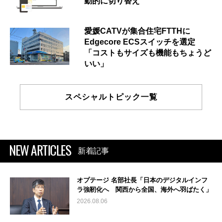
動的に切り替え
愛媛CATVが集合住宅FTTHに
Edgecore ECSスイッチを選定
「コストもサイズも機能もちょうど
いい」
スペシャルトピック一覧
NEW ARTICLES
新着記事
オプテージ 名部社長「日本のデジタルインフ
ラ強靭化へ 関西から全国、海外へ羽ばたく」
2026.08.06