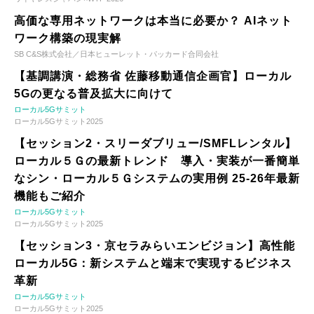
高価な専用ネットワークは本当に必要か？ AIネット
ワーク構築の現実解
SB C&S株式会社／日本ヒューレット・パッカード合同会社
【基調講演・総務省 佐藤移動通信企画官】ローカル
5Gの更なる普及拡大に向けて
ローカル5Gサミット
ローカル5Gサミット2025
【セッション2・スリーダブリュー/SMFLレンタル】
ローカル５Ｇの最新トレンド 導入・実装が一番簡単
なシン・ローカル５Ｇシステムの実用例 25-26年最新
機能もご紹介
ローカル5Gサミット
ローカル5Gサミット2025
【セッション3・京セラみらいエンビジョン】高性能
ローカル5G：新システムと端末で実現するビジネス
革新
ローカル5Gサミット
ローカル5Gサミット2025