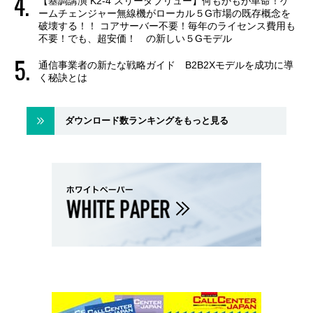
【基調講演 K2-4 スリーダブリュー】何もかもが革命！ゲ
ームチェンジャー無線機がローカル５G市場の既存概念を
破壊する！！ コアサーバー不要！毎年のライセンス費用も
不要！でも、超安価！ の新しい５Gモデル
通信事業者の新たな戦略ガイド B2B2Xモデルを成功に導
く秘訣とは
ダウンロード数ランキングをもっと見る