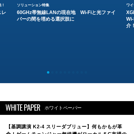
結！
ソリューション特集
ワイ
スレ
60GHz帯無線LANの現在地 Wi-Fiと光ファイ
XG
バーの間を埋める選択肢に
W
介
WHITE PAPER
ホワイトペーパー
【基調講演 K2-4 スリーダブリュー】何もかもが革