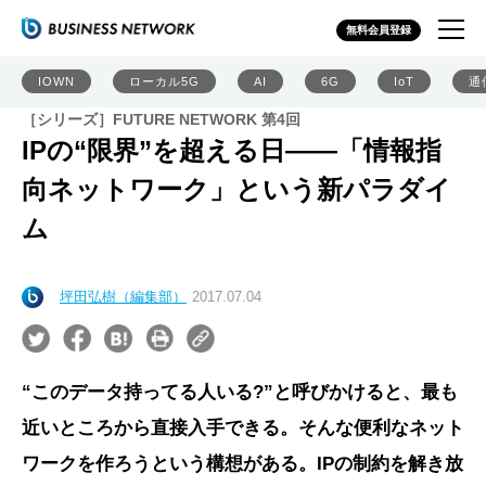
無料会員登録
IOWN
ローカル5G
AI
6G
IoT
通
［シリーズ］FUTURE NETWORK 第4回
IPの“限界”を超える日――「情報指
向ネットワーク」という新パラダイ
ム
坪田弘樹（編集部）
2017.07.04
“このデータ持ってる人いる?”と呼びかけると、最も
近いところから直接入手できる。そんな便利なネット
ワークを作ろうという構想がある。IPの制約を解き放