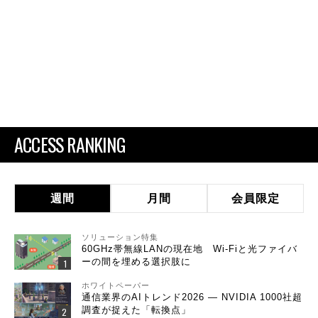
ACCESS RANKING
週間
月間
会員限定
ソリューション特集
60GHz帯無線LANの現在地 Wi-Fiと光ファイバ
ーの間を埋める選択肢に
ホワイトペーパー
通信業界のAIトレンド2026 ― NVIDIA 1000社超
調査が捉えた「転換点」