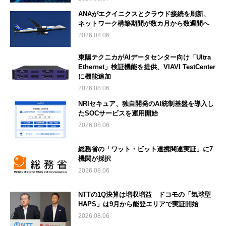
ANAがエクイニクスとクラウド接続を刷新、
ネットワーク構築期間が数カ月から数週間へ
2026.08.06
東陽テクニカがAIデータセンター向け「Ultra
Ethernet」検証機能を提供、VIAVI TestCenter
に機能追加
2026.08.06
NRIセキュア、独自開発のAI統制基盤を導入し
たSOCサービスを運用開始
2026.08.06
総務省の「ワット・ビット連携関連実証」に7
機関が採択
2026.08.06
NTTの1Q決算は増収増益 ドコモの「気球型
HAPS」は9月から能登エリアで実証開始
2026.08.06