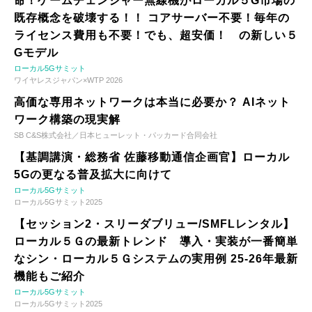
命！ゲームチェンジャー無線機がローカル５G市場の
既存概念を破壊する！！ コアサーバー不要！毎年の
ライセンス費用も不要！でも、超安価！ の新しい５
Gモデル
ローカル5Gサミット
ワイヤレスジャパン×WTP 2026
高価な専用ネットワークは本当に必要か？ AIネット
ワーク構築の現実解
SB C&S株式会社／日本ヒューレット・パッカード合同会社
【基調講演・総務省 佐藤移動通信企画官】ローカル
5Gの更なる普及拡大に向けて
ローカル5Gサミット
ローカル5Gサミット2025
【セッション2・スリーダブリュー/SMFLレンタル】
ローカル５Ｇの最新トレンド 導入・実装が一番簡単
なシン・ローカル５Ｇシステムの実用例 25-26年最新
機能もご紹介
ローカル5Gサミット
ローカル5Gサミット2025