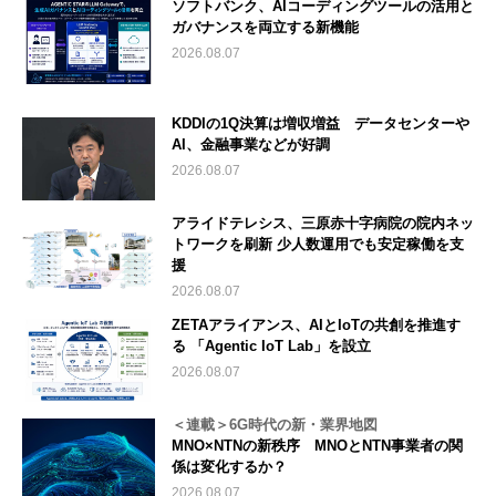
ソフトバンク、AIコーディングツールの活用と
ガバナンスを両立する新機能
2026.08.07
KDDIの1Q決算は増収増益 データセンターや
AI、金融事業などが好調
2026.08.07
アライドテレシス、三原赤十字病院の院内ネッ
トワークを刷新 少人数運用でも安定稼働を支
援
2026.08.07
ZETAアライアンス、AIとIoTの共創を推進す
る 「Agentic IoT Lab」を設立
2026.08.07
＜連載＞6G時代の新・業界地図
MNO×NTNの新秩序 MNOとNTN事業者の関
係は変化するか？
2026.08.07