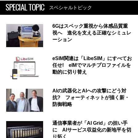
SPECIAL TOPIC
スペシャルトピック
6Gはスペック重視から体感品質重
視へ 進化を支える正確なシミュレ
ーション
eSIM関連は「LibeSIM」にすべてお
任せ! eIMでマルチプロファイルを
動的に切り替え
AIの武器化とAIへの攻撃にどう対
抗? フォーティネットが描く新・
防御戦略
通信事業者が「AI Grid」の担い手
に AIサービス収益化の新地平を切
り拓く