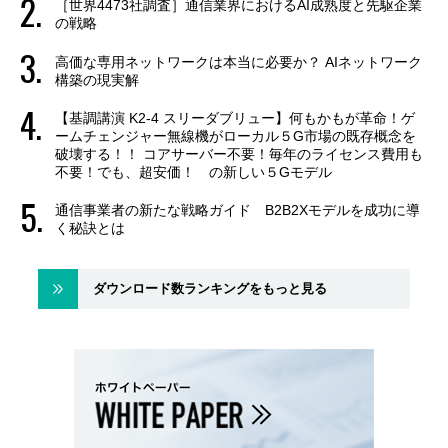
［世界4473社調査］通信業界におけるAI成熟度と先駆企業
の戦略
高価な専用ネットワークは本当に必要か？ AIネットワーク
構築の現実解
【基調講演 K2-4 スリーダブリュー】何もかもが革命！ゲ
ームチェンジャー無線機がローカル５G市場の既存概念を
破壊する！！ コアサーバー不要！毎年のライセンス費用も
不要！でも、超安価！ の新しい５Gモデル
通信事業者の新たな戦略ガイド B2B2Xモデルを成功に導
く秘訣とは
ダウンロード数ランキングをもっと見る