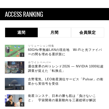
ACCESS RANKING
週間
月間
会員限定
ソリューション特集
60GHz帯無線LANの現在地 Wi-Fiと光ファイバ
ーの間を埋める選択肢に
ホワイトペーパー
通信業界のAIトレンド2026 ― NVIDIA 1000社超
調査が捉えた「転換点」
古野電気、LEO衛星測位サービス「Pulsar」の衛
星から実信号を受信
衛星コンステ、日本の勝ち筋は「負けないこ
と」 宇宙開発の最新動向を三菱総研が解説