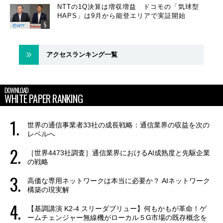
NTTの1Q決算は増収増益 ドコモの「気球型
HAPS」は9月から能登エリアで実証開始
アクセスランキング一覧
DOWNLOAD
WHITE PAPER RANKING
世界の通信事業者33社の成長戦略：通信業界の収益を次の
レベルへ
［世界4473社調査］通信業界におけるAI成熟度と先駆企業
の戦略
高価な専用ネットワークは本当に必要か？ AIネットワーク
構築の現実解
【基調講演 K2-4 スリーダブリュー】何もかもが革命！ゲ
ームチェンジャー無線機がローカル５G市場の既存概念を