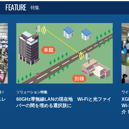
FEATURE
特集
結！
ソリューション特集
ワイ
スレ
60GHz帯無線LANの現在地 Wi-Fiと光ファイ
XG
バーの間を埋める選択肢に
W
介