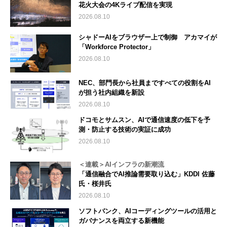
花火大会の4Kライブ配信を実現
2026.08.10
シャドーAIをブラウザー上で制御 アカマイが
「Workforce Protector」
2026.08.10
NEC、部門長から社員まですべての役割をAI
が担う社内組織を新設
2026.08.10
ドコモとサムスン、AIで通信速度の低下を予
測・防止する技術の実証に成功
2026.08.10
＜連載＞AIインフラの新潮流
「通信融合でAI推論需要取り込む」KDDI 佐藤
氏・桜井氏
2026.08.10
ソフトバンク、AIコーディングツールの活用と
ガバナンスを両立する新機能