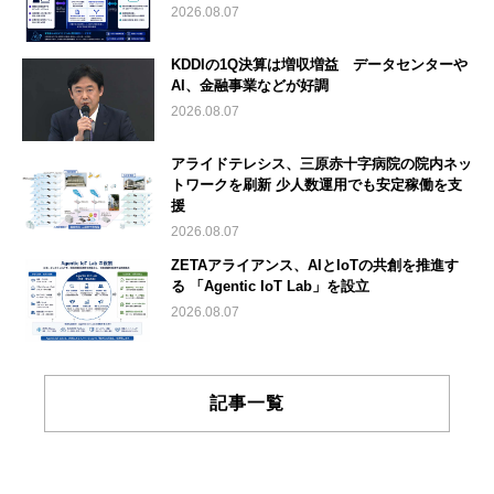
2026.08.07
KDDIの1Q決算は増収増益 データセンターや
AI、金融事業などが好調
2026.08.07
アライドテレシス、三原赤十字病院の院内ネッ
トワークを刷新 少人数運用でも安定稼働を支
援
2026.08.07
ZETAアライアンス、AIとIoTの共創を推進す
る 「Agentic IoT Lab」を設立
2026.08.07
記事一覧