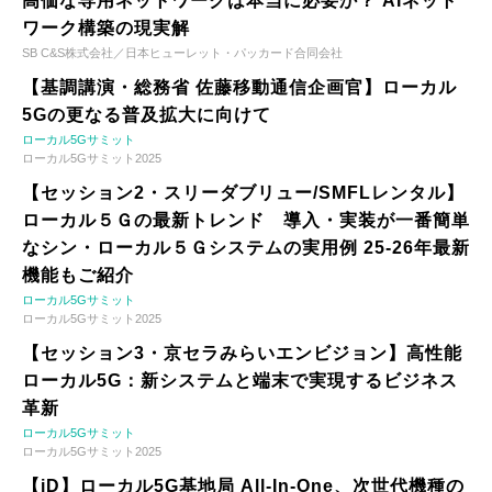
高価な専用ネットワークは本当に必要か？ AIネット
ワーク構築の現実解
SB C&S株式会社／日本ヒューレット・パッカード合同会社
【基調講演・総務省 佐藤移動通信企画官】ローカル
5Gの更なる普及拡大に向けて
ローカル5Gサミット
ローカル5Gサミット2025
【セッション2・スリーダブリュー/SMFLレンタル】
ローカル５Ｇの最新トレンド 導入・実装が一番簡単
なシン・ローカル５Ｇシステムの実用例 25-26年最新
機能もご紹介
ローカル5Gサミット
ローカル5Gサミット2025
【セッション3・京セラみらいエンビジョン】高性能
ローカル5G：新システムと端末で実現するビジネス
革新
ローカル5Gサミット
ローカル5Gサミット2025
【iD】ローカル5G基地局 All-In-One、次世代機種の