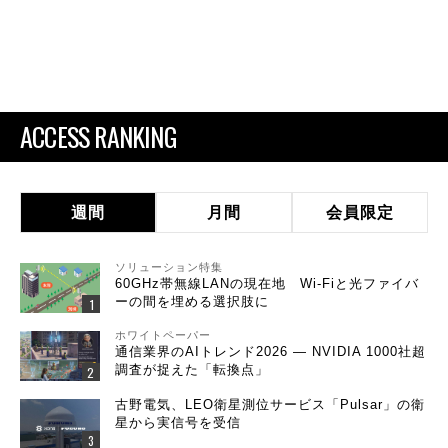
ACCESS RANKING
週間
月間
会員限定
ソリューション特集
60GHz帯無線LANの現在地 Wi-Fiと光ファイバ
ーの間を埋める選択肢に
ホワイトペーパー
通信業界のAIトレンド2026 ― NVIDIA 1000社超
調査が捉えた「転換点」
古野電気、LEO衛星測位サービス「Pulsar」の衛
星から実信号を受信