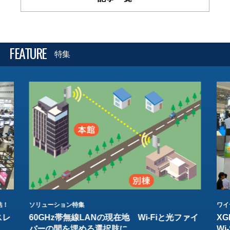
FEATURE
特集
結！
ソリューション特集
ワイ
スレ
60GHz帯無線LANの現在地 Wi-Fiと光ファイ
XG
バーの間を埋める選択肢に
W