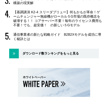
構築の現実解
【基調講演 K2-4 スリーダブリュー】何もかもが革命！ゲ
ームチェンジャー無線機がローカル５G市場の既存概念を
破壊する！！ コアサーバー不要！毎年のライセンス費用も
不要！でも、超安価！ の新しい５Gモデル
通信事業者の新たな戦略ガイド B2B2Xモデルを成功に導
く秘訣とは
ダウンロード数ランキングをもっと見る