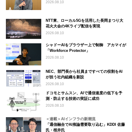
2026.08.10
NTT東、ローカル5Gを活用した長岡まつり大
花火大会の4Kライブ配信を実現
2026.08.10
シャドーAIをブラウザー上で制御 アカマイが
「Workforce Protector」
2026.08.10
NEC、部門長から社員まですべての役割をAI
が担う社内組織を新設
2026.08.10
ドコモとサムスン、AIで通信速度の低下を予
測・防止する技術の実証に成功
2026.08.10
＜連載＞AIインフラの新潮流
「通信融合でAI推論需要取り込む」KDDI 佐藤
氏・桜井氏