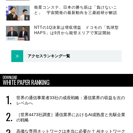
衛星コンステ、日本の勝ち筋は「負けないこ
と」 宇宙開発の最新動向を三菱総研が解説
NTTの1Q決算は増収増益 ドコモの「気球型
HAPS」は9月から能登エリアで実証開始
アクセスランキング一覧
DOWNLOAD
WHITE PAPER RANKING
世界の通信事業者33社の成長戦略：通信業界の収益を次の
レベルへ
［世界4473社調査］通信業界におけるAI成熟度と先駆企業
の戦略
高価な専用ネットワークは本当に必要か？ AIネットワーク