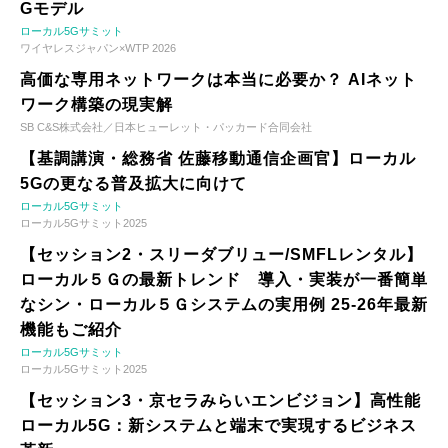
Gモデル
ローカル5Gサミット
ワイヤレスジャパン×WTP 2026
高価な専用ネットワークは本当に必要か？ AIネット
ワーク構築の現実解
SB C&S株式会社／日本ヒューレット・パッカード合同会社
【基調講演・総務省 佐藤移動通信企画官】ローカル
5Gの更なる普及拡大に向けて
ローカル5Gサミット
ローカル5Gサミット2025
【セッション2・スリーダブリュー/SMFLレンタル】
ローカル５Ｇの最新トレンド 導入・実装が一番簡単
なシン・ローカル５Ｇシステムの実用例 25-26年最新
機能もご紹介
ローカル5Gサミット
ローカル5Gサミット2025
【セッション3・京セラみらいエンビジョン】高性能
ローカル5G：新システムと端末で実現するビジネス