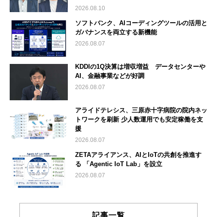
2026.08.10
ソフトバンク、AIコーディングツールの活用と
ガバナンスを両立する新機能
2026.08.07
KDDIの1Q決算は増収増益 データセンターや
AI、金融事業などが好調
2026.08.07
アライドテレシス、三原赤十字病院の院内ネッ
トワークを刷新 少人数運用でも安定稼働を支
援
2026.08.07
ZETAアライアンス、AIとIoTの共創を推進す
る 「Agentic IoT Lab」を設立
2026.08.07
記事一覧