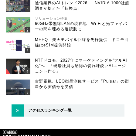
通信業界のAIトレンド2026 ― NVIDIA 1000社超
調査が捉えた「転換点」
ソリューション特集
60GHz帯無線LANの現在地 Wi-Fiと光ファイバ
ーの間を埋める選択肢に
MEEQ、楽天モバイル回線を先行提供 ドコモ回
線はeSIM提供開始
NTTドコモ、2027年にマーケティングを“フルAI
化”へ 「現場社員も納得の切れ味鋭いAIエージ
ェント作る」
古野電気、LEO衛星測位サービス「Pulsar」の衛
星から実信号を受信
アクセスランキング一覧
DOWNLOAD