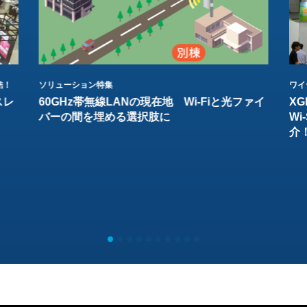
結！
ソリューション特集
ワイ
スレ
60GHz帯無線LANの現在地 Wi-Fiと光ファイ
XG
バーの間を埋める選択肢に
W
介