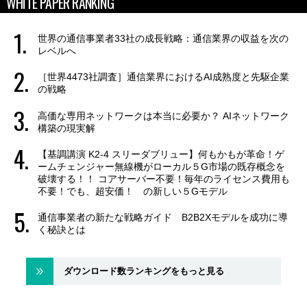
WHITE PAPER RANKING
世界の通信事業者33社の成長戦略：通信業界の収益を次の
レベルへ
［世界4473社調査］通信業界におけるAI成熟度と先駆企業
の戦略
高価な専用ネットワークは本当に必要か？ AIネットワーク
構築の現実解
【基調講演 K2-4 スリーダブリュー】何もかもが革命！ゲ
ームチェンジャー無線機がローカル５G市場の既存概念を
破壊する！！ コアサーバー不要！毎年のライセンス費用も
不要！でも、超安価！ の新しい５Gモデル
通信事業者の新たな戦略ガイド B2B2Xモデルを成功に導
く秘訣とは
ダウンロード数ランキングをもっと見る