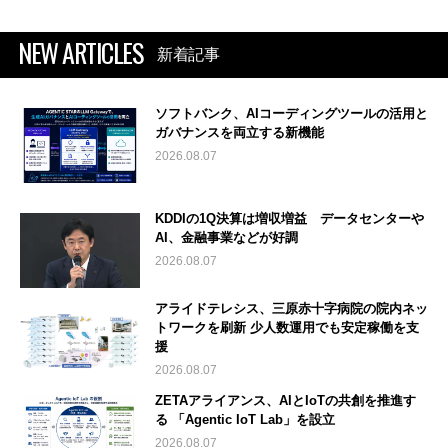
NEW ARTICLES
新着記事
ソフトバンク、AIコーディングツールの活用と
ガバナンスを両立する新機能
2026.08.07
KDDIの1Q決算は増収増益 データセンターや
AI、金融事業などが好調
2026.08.07
アライドテレシス、三原赤十字病院の院内ネッ
トワークを刷新 少人数運用でも安定稼働を支
援
2026.08.07
ZETAアライアンス、AIとIoTの共創を推進す
る 「Agentic IoT Lab」を設立
2026.08.07