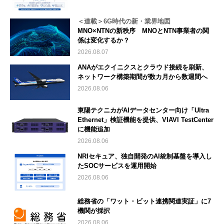
＜連載＞6G時代の新・業界地図
MNO×NTNの新秩序 MNOとNTN事業者の関
係は変化するか？
2026.08.07
ANAがエクイニクスとクラウド接続を刷新、
ネットワーク構築期間が数カ月から数週間へ
2026.08.06
東陽テクニカがAIデータセンター向け「Ultra
Ethernet」検証機能を提供、VIAVI TestCenter
に機能追加
2026.08.06
NRIセキュア、独自開発のAI統制基盤を導入し
たSOCサービスを運用開始
2026.08.06
総務省の「ワット・ビット連携関連実証」に7
機関が採択
2026.08.06