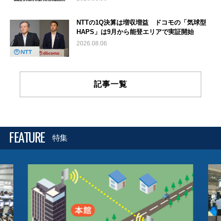
NTTの1Q決算は増収増益 ドコモの「気球型
HAPS」は9月から能登エリアで実証開始
2026.08.06
記事一覧
FEATURE
特集