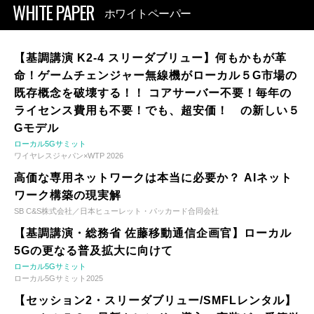
WHITE PAPER
ホワイトペーパー
【基調講演 K2-4 スリーダブリュー】何もかもが革
命！ゲームチェンジャー無線機がローカル５G市場の
既存概念を破壊する！！ コアサーバー不要！毎年の
ライセンス費用も不要！でも、超安価！ の新しい５
Gモデル
ローカル5Gサミット
ワイヤレスジャパン×WTP 2026
高価な専用ネットワークは本当に必要か？ AIネット
ワーク構築の現実解
SB C&S株式会社／日本ヒューレット・パッカード合同会社
【基調講演・総務省 佐藤移動通信企画官】ローカル
5Gの更なる普及拡大に向けて
ローカル5Gサミット
ローカル5Gサミット2025
【セッション2・スリーダブリュー/SMFLレンタル】