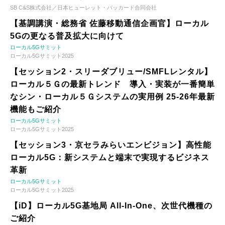
SB C&S株式会社／日本ヒューレット・パッカード合同会社
【基調講演・総務省 佐藤移動通信企画官】ローカル
5Gの更なる普及拡大に向けて
ローカル5Gサミット
ローカル5Gサミット2025
【セッション2・スリーダブリュー/SMFLレンタル】
ローカル５Ｇの最新トレンド 導入・実装が一番簡単
なシン・ローカル５Ｇシステムの実用例 25-26年最新
機能もご紹介
ローカル5Gサミット
ローカル5Gサミット2025
【セッション3・京セラみらいエンビジョン】高性能
ローカル5G：新システムと端末で実現するビジネス
革新
ローカル5Gサミット
ローカル5Gサミット2025
【iD】ローカル5G基地局 All-In-One、次世代機種の
ご紹介