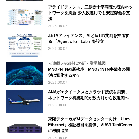
アライドテレシス、三原赤十字病院の院内ネッ
トワークを刷新 少人数運用でも安定稼働を支
援
2026.08.07
ZETAアライアンス、AIとIoTの共創を推進す
る 「Agentic IoT Lab」を設立
2026.08.07
＜連載＞6G時代の新・業界地図
MNO×NTNの新秩序 MNOとNTN事業者の関
係は変化するか？
2026.08.07
ANAがエクイニクスとクラウド接続を刷新、
ネットワーク構築期間が数カ月から数週間へ
2026.08.06
東陽テクニカがAIデータセンター向け「Ultra
Ethernet」検証機能を提供、VIAVI TestCenter
に機能追加
2026.08.06