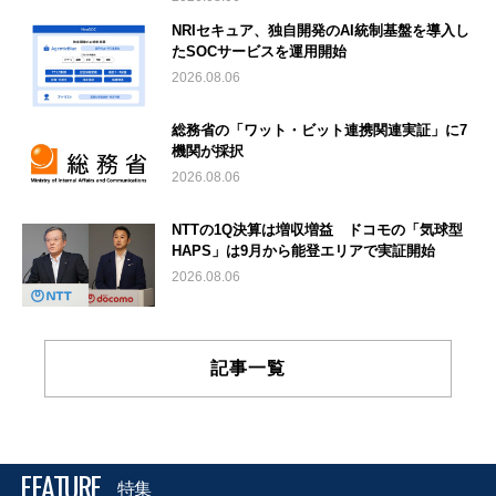
NRIセキュア、独自開発のAI統制基盤を導入し
たSOCサービスを運用開始
2026.08.06
総務省の「ワット・ビット連携関連実証」に7
機関が採択
2026.08.06
NTTの1Q決算は増収増益 ドコモの「気球型
HAPS」は9月から能登エリアで実証開始
2026.08.06
記事一覧
FEATURE
特集