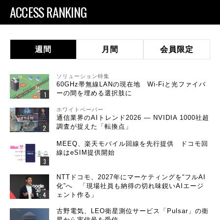
ACCESS RANKING
週間
月間
会員限定
ソリューション特集
60GHz帯無線LANの現在地 Wi-Fiと光ファイバ
ーの間を埋める選択肢に
ホワイトペーパー
通信業界のAIトレンド2026 ― NVIDIA 1000社超
調査が捉えた「転換点」
MEEQ、楽天モバイル回線を先行提供 ドコモ回
線はeSIM提供開始
NTTドコモ、2027年にマーケティングを“フルAI
化”へ 「現場社員も納得の切れ味鋭いAIエージ
ェント作る」
古野電気、LEO衛星測位サービス「Pulsar」の衛
星から実信号を受信