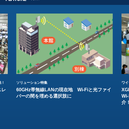
結！
ソリューション特集
ワイ
スレ
60GHz帯無線LANの現在地 Wi-Fiと光ファイ
XG
バーの間を埋める選択肢に
W
介