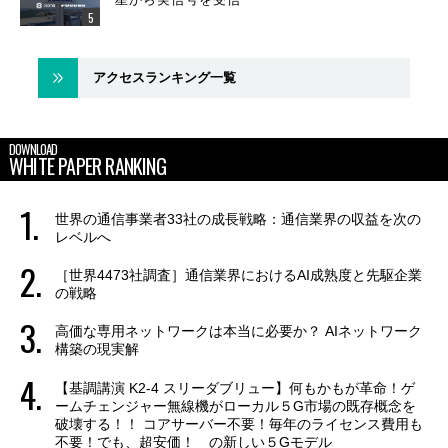
アクセスランキング一覧
DOWNLOAD
WHITE PAPER RANKING
世界の通信事業者33社の成長戦略：通信業界の収益を次の
レベルへ
［世界4473社調査］通信業界におけるAI成熟度と先駆企業
の戦略
高価な専用ネットワークは本当に必要か？ AIネットワーク
構築の現実解
【基調講演 K2-4 スリーダブリュー】何もかもが革命！ゲ
ームチェンジャー無線機がローカル５G市場の既存概念を
破壊する！！ コアサーバー不要！毎年のライセンス費用も
不要！でも、超安価！ の新しい５Gモデル