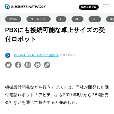
無料会員登録
IOWN
ローカル5G
AI
6G
IoT
通
PBXにも接続可能な卓上サイズの受
付ロボット
BUSINESS NETWORK編集部
2017.05.19
機械設計開発などを行うアビストは、同社が開発した受
付電話ロボット「アビテル」を2017年6月からPBX販売
会社などを通じて販売すると発表した。