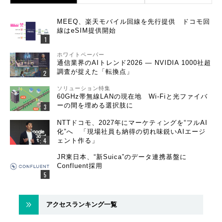
MEEQ、楽天モバイル回線を先行提供 ドコモ回
線はeSIM提供開始
ホワイトペーパー
通信業界のAIトレンド2026 ― NVIDIA 1000社超
調査が捉えた「転換点」
ソリューション特集
60GHz帯無線LANの現在地 Wi-Fiと光ファイバ
ーの間を埋める選択肢に
NTTドコモ、2027年にマーケティングを“フルAI
化”へ 「現場社員も納得の切れ味鋭いAIエージ
ェント作る」
JR東日本、“新Suica”のデータ連携基盤に
Confluent採用
アクセスランキング一覧