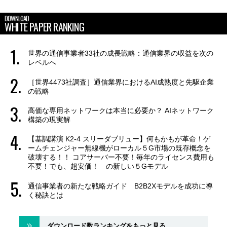
DOWNLOAD
WHITE PAPER RANKING
世界の通信事業者33社の成長戦略：通信業界の収益を次の
レベルへ
［世界4473社調査］通信業界におけるAI成熟度と先駆企業
の戦略
高価な専用ネットワークは本当に必要か？ AIネットワーク
構築の現実解
【基調講演 K2-4 スリーダブリュー】何もかもが革命！ゲ
ームチェンジャー無線機がローカル５G市場の既存概念を
破壊する！！ コアサーバー不要！毎年のライセンス費用も
不要！でも、超安価！ の新しい５Gモデル
通信事業者の新たな戦略ガイド B2B2Xモデルを成功に導
く秘訣とは
ダウンロード数ランキングをもっと見る