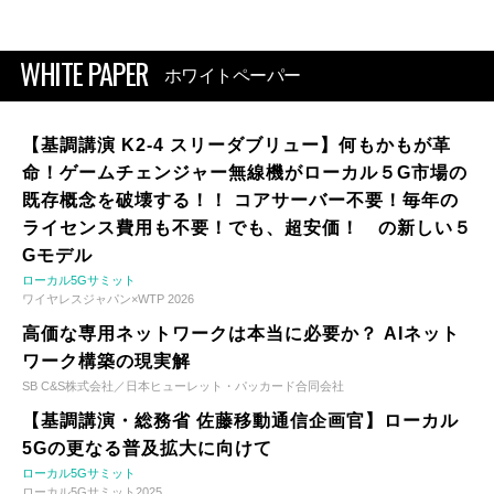
WHITE PAPER
ホワイトペーパー
【基調講演 K2-4 スリーダブリュー】何もかもが革
命！ゲームチェンジャー無線機がローカル５G市場の
既存概念を破壊する！！ コアサーバー不要！毎年の
ライセンス費用も不要！でも、超安価！ の新しい５
Gモデル
ローカル5Gサミット
ワイヤレスジャパン×WTP 2026
高価な専用ネットワークは本当に必要か？ AIネット
ワーク構築の現実解
SB C&S株式会社／日本ヒューレット・パッカード合同会社
【基調講演・総務省 佐藤移動通信企画官】ローカル
5Gの更なる普及拡大に向けて
ローカル5Gサミット
ローカル5Gサミット2025