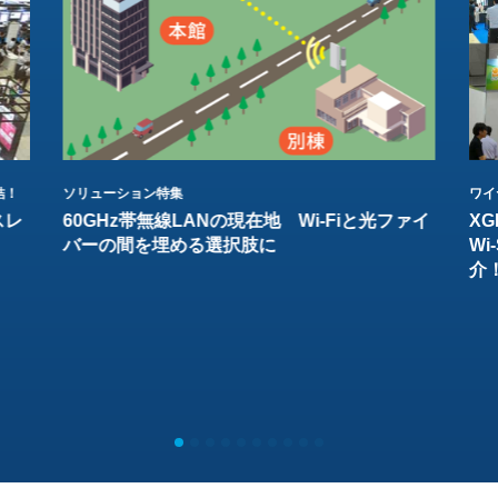
結！
ソリューション特集
ワイ
スレ
60GHz帯無線LANの現在地 Wi-Fiと光ファイ
XG
バーの間を埋める選択肢に
W
介