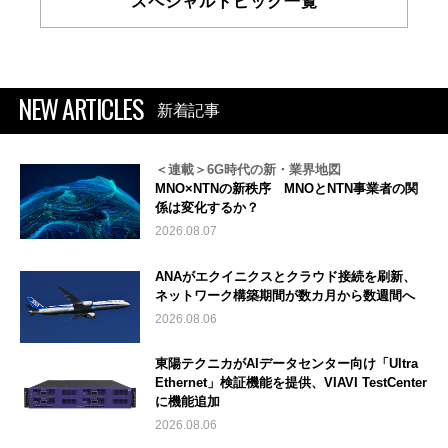
スペシャルトピック一覧
NEW ARTICLES
新着記事
＜連載＞6G時代の新・業界地図
MNO×NTNの新秩序 MNOとNTN事業者の関
係は変化するか？
2026.08.07
ANAがエクイニクスとクラウド接続を刷新、
ネットワーク構築期間が数カ月から数週間へ
2026.08.06
東陽テクニカがAIデータセンター向け「Ultra
Ethernet」検証機能を提供、VIAVI TestCenter
に機能追加
2026.08.06