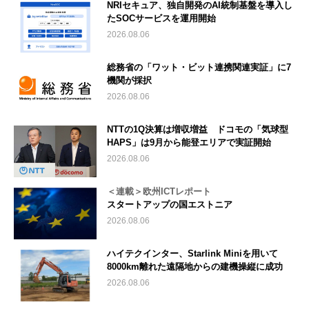
NRIセキュア、独自開発のAI統制基盤を導入し
たSOCサービスを運用開始
2026.08.06
総務省の「ワット・ビット連携関連実証」に7
機関が採択
2026.08.06
NTTの1Q決算は増収増益 ドコモの「気球型
HAPS」は9月から能登エリアで実証開始
2026.08.06
＜連載＞欧州ICTレポート
スタートアップの国エストニア
2026.08.06
ハイテクインター、Starlink Miniを用いて
8000km離れた遠隔地からの建機操縦に成功
2026.08.06