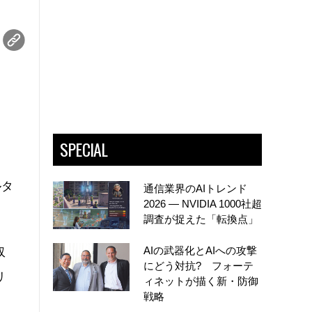
SPECIAL
ルタ
通信業界のAIトレンド
2026 ― NVIDIA 1000社超
調査が捉えた「転換点」
AIの武器化とAIへの攻撃
収
にどう対抗? フォーテ
リ
ィネットが描く新・防御
戦略