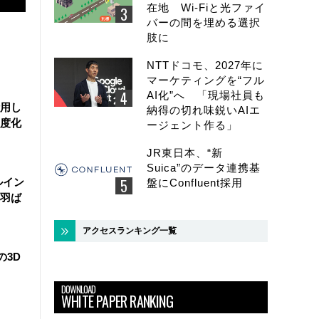
在地 Wi-Fiと光ファイ
バーの間を埋める選択
肢に
NTTドコモ、2027年に
マーケティングを“フル
AI化”へ 「現場社員も
活用し
納得の切れ味鋭いAIエ
度化
ージェント作る」
JR東日本、“新
Suica”のデータ連携基
ルイン
盤にConfluent採用
羽ば
アクセスランキング一覧
の3D
DOWNLOAD
WHITE PAPER RANKING