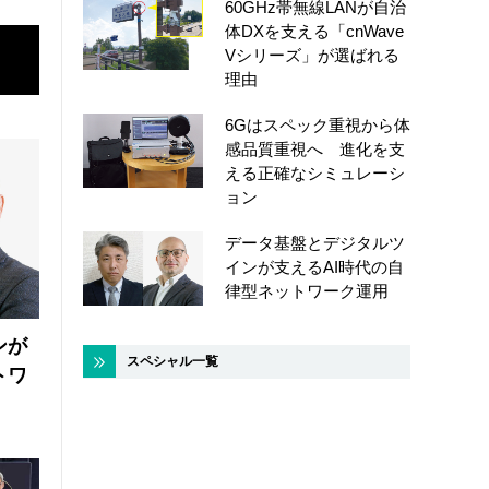
60GHz帯無線LANが自治
体DXを支える「cnWave
Vシリーズ」が選ばれる
理由
6Gはスペック重視から体
感品質重視へ 進化を支
える正確なシミュレーシ
ョン
データ基盤とデジタルツ
インが支えるAI時代の自
律型ネットワーク運用
ンが
スペシャル一覧
トワ