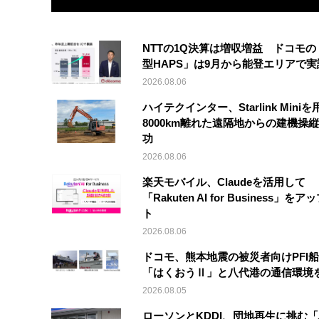
NTTの1Q決算は増収増益 ドコモの
型HAPS」は9月から能登エリアで
2026.08.06
ハイテクインター、Starlink Mini
8000km離れた遠隔地からの建機操
功
2026.08.06
楽天モバイル、Claudeを活用して
「Rakuten AI for Business」を
ト
2026.08.06
ドコモ、熊本地震の被災者向けPFI
「はくおうⅡ」と八代港の通信環境
2026.08.05
ローソンとKDDI、団地再生に挑む