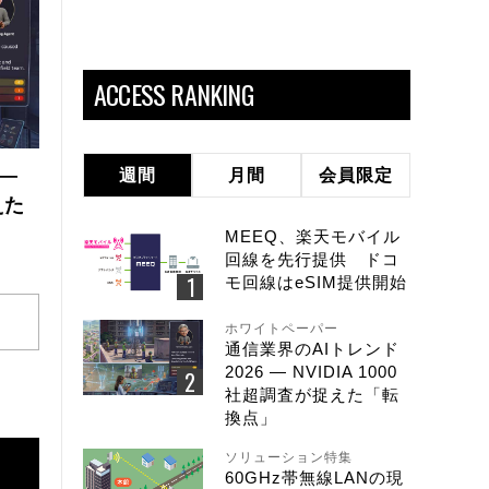
ACCESS RANKING
 ―
週間
月間
会員限定
えた
MEEQ、楽天モバイル
回線を先行提供 ドコ
モ回線はeSIM提供開始
ホワイトペーパー
通信業界のAIトレンド
2026 ― NVIDIA 1000
社超調査が捉えた「転
換点」
ソリューション特集
60GHz帯無線LANの現