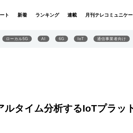
ート
新着
ランキング
連載
月刊テレコミュニケー
ローカル5G
AI
6G
IoT
通信事業者向け
ルタイム分析するIoTプラッ