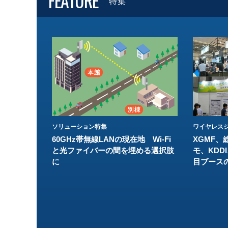
FEATURE
特集
ソリューション特集
ワイヤレスジ
60GHz帯無線LANの現在地 Wi-Fi
XGMF、
と光ファイバーの間を埋める選択肢
モ、KDDI
に
目ブース