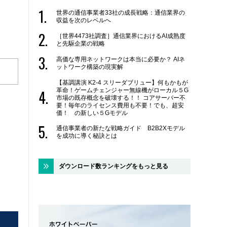
世界の通信事業者33社の成長戦略：通信業界の
収益を次のレベルへ
［世界4473社調査］通信業界におけるAI成熟度
と先駆企業の戦略
高価な専用ネットワークは本当に必要か？ AIネ
ットワーク構築の現実解
【基調講演 K2-4 スリーダブリュー】何もかもが
革命！ゲームチェンジャー無線機がローカル５G
市場の既存概念を破壊する！！ コアサーバー不
要！毎年のライセンス費用も不要！でも、超安
価！ の新しい５Gモデル
通信事業者の新たな戦略ガイド B2B2Xモデル
を成功に導く秘訣とは
ダウンロード数ランキングをもっと見る