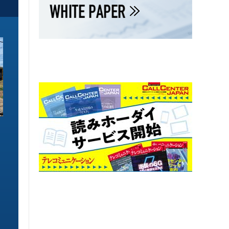
ソリューション特集
ソリューション特集
イーサネットで作るGPUネットワー
6GHz帯Wi-Fiは
ク 間近に迫る1.6TbE時代とローカ
末」で Wi-Fi 7
ルLLMに備えを
こう