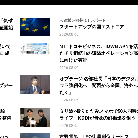
「気球
＜連載＞欧州ICTレポート
スタートアップの国エストニア
実証開始
2026.08.06
を用いて
NTTドコモビジネス、IOWN APNを
縦に成
たチリ銅鉱山の遠隔オペレーション高
に向けた実証
2026.08.06
オプテージ 名部社長「日本のデジタ
アップデー
フラ強靭化へ 関西から全国、海外へ
たく」
2026.08.06
船舶
ミリ波×折りたたみスマホで50人同時
を整備
ライブ KDDIが普及の好循環を狙う
2026.08.05
「ハッ
古野電気、LEO衛星測位サービス