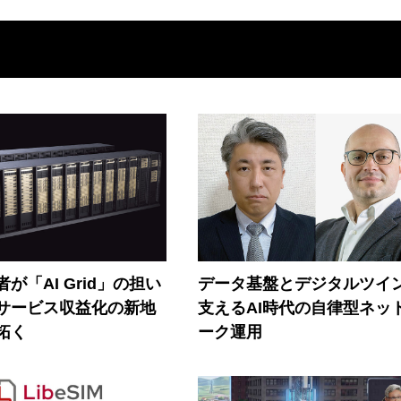
が「AI Grid」の担い
データ基盤とデジタルツイ
Iサービス収益化の新地
支えるAI時代の自律型ネッ
拓く
ーク運用