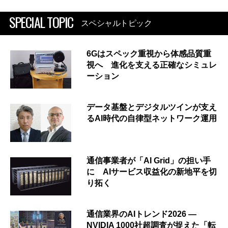
SPECIAL TOPIC
スペシャルトピック
6Gはスペック重視から体感品質重
視へ 進化を支える正確なシミュレ
ーション
データ基盤とデジタルツインが支え
るAI時代の自律型ネットワーク運用
通信事業者が「AI Grid」の担い手
に AIサービス収益化の新地平を切
り拓く
通信業界のAIトレンド2026 ―
NVIDIA 1000社超調査が捉えた「転