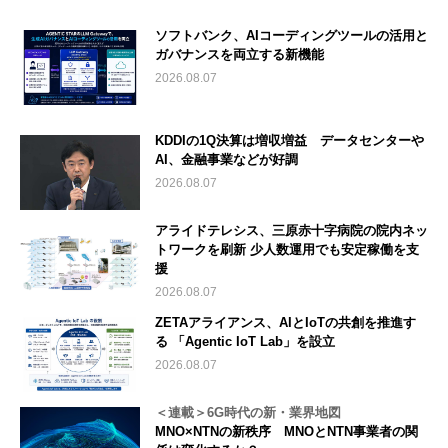
ソフトバンク、AIコーディングツールの活用と
ガバナンスを両立する新機能
2026.08.07
KDDIの1Q決算は増収増益 データセンターや
AI、金融事業などが好調
2026.08.07
アライドテレシス、三原赤十字病院の院内ネッ
トワークを刷新 少人数運用でも安定稼働を支
援
2026.08.07
ZETAアライアンス、AIとIoTの共創を推進す
る 「Agentic IoT Lab」を設立
2026.08.07
＜連載＞6G時代の新・業界地図
MNO×NTNの新秩序 MNOとNTN事業者の関