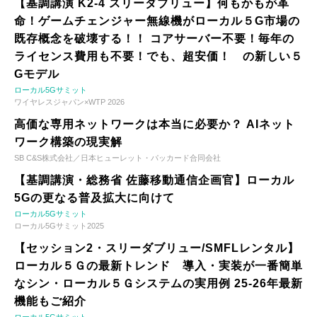
【基調講演 K2-4 スリーダブリュー】何もかもが革
命！ゲームチェンジャー無線機がローカル５G市場の
既存概念を破壊する！！ コアサーバー不要！毎年の
ライセンス費用も不要！でも、超安価！ の新しい５
Gモデル
ローカル5Gサミット
ワイヤレスジャパン×WTP 2026
高価な専用ネットワークは本当に必要か？ AIネット
ワーク構築の現実解
SB C&S株式会社／日本ヒューレット・パッカード合同会社
【基調講演・総務省 佐藤移動通信企画官】ローカル
5Gの更なる普及拡大に向けて
ローカル5Gサミット
ローカル5Gサミット2025
【セッション2・スリーダブリュー/SMFLレンタル】
ローカル５Ｇの最新トレンド 導入・実装が一番簡単
なシン・ローカル５Ｇシステムの実用例 25-26年最新
機能もご紹介
ローカル5Gサミット