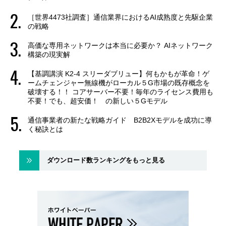
［世界4473社調査］通信業界におけるAI成熟度と先駆企業
の戦略
高価な専用ネットワークは本当に必要か？ AIネットワーク
構築の現実解
【基調講演 K2-4 スリーダブリュー】何もかもが革命！ゲ
ームチェンジャー無線機がローカル５G市場の既存概念を
破壊する！！ コアサーバー不要！毎年のライセンス費用も
不要！でも、超安価！ の新しい５Gモデル
通信事業者の新たな戦略ガイド B2B2Xモデルを成功に導
く秘訣とは
ダウンロード数ランキングをもっと見る