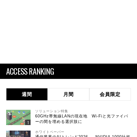
ACCESS RANKING
週間
月間
会員限定
ソリューション特集
60GHz帯無線LANの現在地 Wi-Fiと光ファイバ
ーの間を埋める選択肢に
ホワイトペーパー
通信業界のAIトレンド2026 ― NVIDIA 1000社超