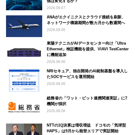
係は変化するか？
2026.08.07
ANAがエクイニクスとクラウド接続を刷新、
ネットワーク構築期間が数カ月から数週間へ
2026.08.06
東陽テクニカがAIデータセンター向け「Ultra
Ethernet」検証機能を提供、VIAVI TestCenter
に機能追加
2026.08.06
NRIセキュア、独自開発のAI統制基盤を導入し
たSOCサービスを運用開始
2026.08.06
総務省の「ワット・ビット連携関連実証」に7
機関が採択
2026.08.06
NTTの1Q決算は増収増益 ドコモの「気球型
HAPS」は9月から能登エリアで実証開始