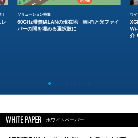
結！
ソリューション特集
ワイ
スレ
60GHz帯無線LANの現在地 Wi-Fiと光ファイ
XG
バーの間を埋める選択肢に
W
介
WHITE PAPER
ホワイトペーパー