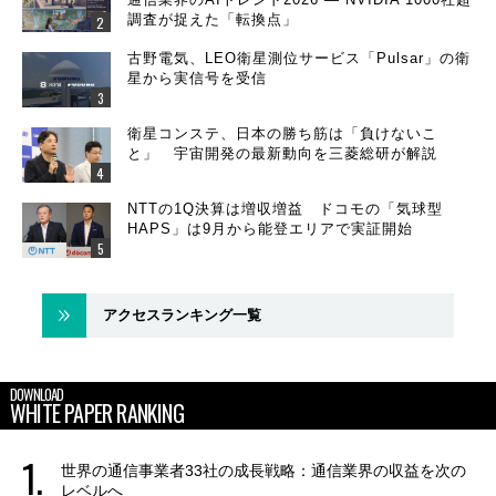
調査が捉えた「転換点」
古野電気、LEO衛星測位サービス「Pulsar」の衛
星から実信号を受信
衛星コンステ、日本の勝ち筋は「負けないこ
と」 宇宙開発の最新動向を三菱総研が解説
NTTの1Q決算は増収増益 ドコモの「気球型
HAPS」は9月から能登エリアで実証開始
アクセスランキング一覧
DOWNLOAD
WHITE PAPER RANKING
世界の通信事業者33社の成長戦略：通信業界の収益を次の
レベルへ