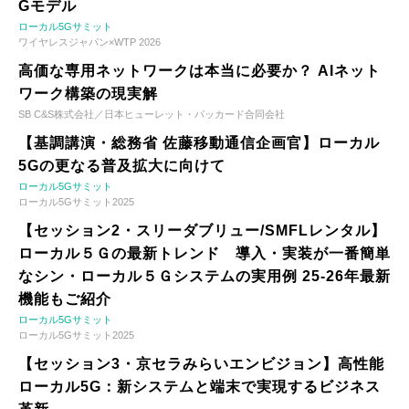
Gモデル
ローカル5Gサミット
ワイヤレスジャパン×WTP 2026
高価な専用ネットワークは本当に必要か？ AIネット
ワーク構築の現実解
SB C&S株式会社／日本ヒューレット・パッカード合同会社
【基調講演・総務省 佐藤移動通信企画官】ローカル
5Gの更なる普及拡大に向けて
ローカル5Gサミット
ローカル5Gサミット2025
【セッション2・スリーダブリュー/SMFLレンタル】
ローカル５Ｇの最新トレンド 導入・実装が一番簡単
なシン・ローカル５Ｇシステムの実用例 25-26年最新
機能もご紹介
ローカル5Gサミット
ローカル5Gサミット2025
【セッション3・京セラみらいエンビジョン】高性能
ローカル5G：新システムと端末で実現するビジネス