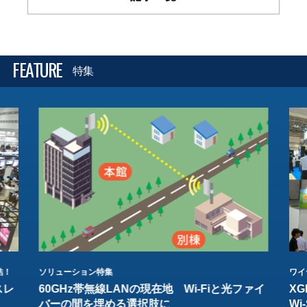
FEATURE
特集
結！
ソリューション特集
ワイ
スレ
60GHz帯無線LANの現在地 Wi-Fiと光ファイ
XG
バーの間を埋める選択肢に
W