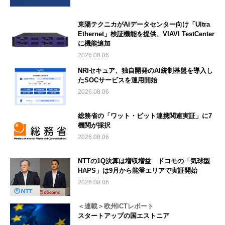
東陽テクニカがAIデータセンター向け「Ultra
Ethernet」検証機能を提供、VIAVI TestCenter
に機能追加
2026.08.06
NRIセキュア、独自開発のAI統制基盤を導入し
たSOCサービスを運用開始
2026.08.06
総務省の「ワット・ビット連携関連実証」に7
機関が採択
2026.08.06
NTTの1Q決算は増収増益 ドコモの「気球型
HAPS」は9月から能登エリアで実証開始
2026.08.06
＜連載＞欧州ICTレポート
スタートアップの国エストニア