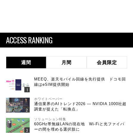
ACCESS RANKING
週間
月間
会員限定
MEEQ、楽天モバイル回線を先行提供 ドコモ回
線はeSIM提供開始
ホワイトペーパー
通信業界のAIトレンド2026 ― NVIDIA 1000社超
調査が捉えた「転換点」
ソリューション特集
60GHz帯無線LANの現在地 Wi-Fiと光ファイバ
ーの間を埋める選択肢に