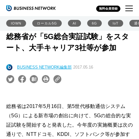
無料会員登録
IOWN
ローカル5G
AI
6G
IoT
通
総務省が「5G総合実証試験」をスタ
ート、大手キャリア3社等が参加
BUSINESS NETWORK編集部
2017.05.16
総務省は2017年5月16日、第5世代移動通信システム
（5G）による新市場の創出に向けて、5Gの総合的な実
証試験を開始すると発表した。今年度の実施概要は次の
通りで、NTTドコモ、KDDI、ソフトバンク等が参加す