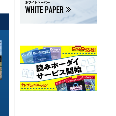
ソリューション特集
ソリューション特集
イーサネットで作るGPUネットワー
6GHz帯Wi-Fiは
ク 間近に迫る1.6TbE時代とローカ
末」で Wi-Fi 7
ルLLMに備えを
こう