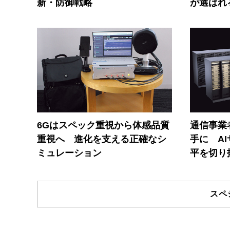
新・防御戦略
が選ばれ
6Gはスペック重視から体感品質
通信事業者
重視へ 進化を支える正確なシ
手に A
ミュレーション
平を切り
スペ