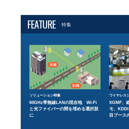
FEATURE
特集
ソリューション特集
ワイヤレスジ
60GHz帯無線LANの現在地 Wi-Fi
XGMF、
と光ファイバーの間を埋める選択肢
モ、KDDI
に
目ブース