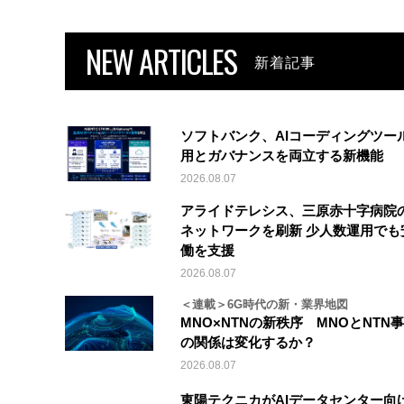
NEW ARTICLES
新着記事
ソフトバンク、AIコーディングツー
用とガバナンスを両立する新機能
2026.08.07
アライドテレシス、三原赤十字病院
ネットワークを刷新 少人数運用でも
働を支援
2026.08.07
＜連載＞6G時代の新・業界地図
MNO×NTNの新秩序 MNOとNTN
の関係は変化するか？
2026.08.07
東陽テクニカがAIデータセンター向