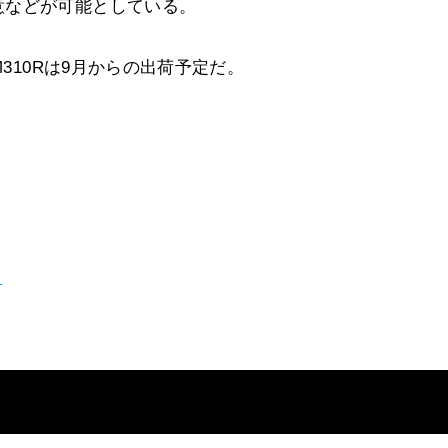
意などが可能としている。
M310Rは9月からの出荷予定だ。
）