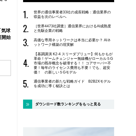
世界の通信事業者33社の成長戦略：通信業界の
収益を次のレベルへ
［世界4473社調査］通信業界におけるAI成熟度
「気球
と先駆企業の戦略
証開始
高価な専用ネットワークは本当に必要か？ AIネ
ットワーク構築の現実解
【基調講演 K2-4 スリーダブリュー】何もかもが
革命！ゲームチェンジャー無線機がローカル５G
市場の既存概念を破壊する！！ コアサーバー不
要！毎年のライセンス費用も不要！でも、超安
価！ の新しい５Gモデル
通信事業者の新たな戦略ガイド B2B2Xモデル
を成功に導く秘訣とは
ダウンロード数ランキングをもっと見る