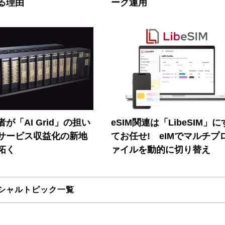
る理由
ーク運用
が「AI Grid」の担い
eSIM関連は「LibeSIM」
Iサービス収益化の新地
てお任せ! eIMでマルチプ
拓く
ァイルを動的に切り替え
シャルトピック一覧