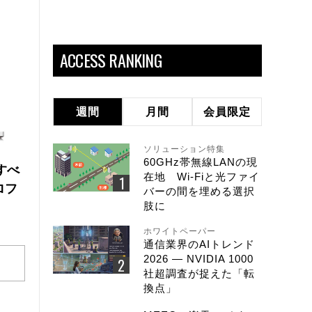
ACCESS RANKING
週間
月間
会員限定
ソリューション特集
60GHz帯無線LANの現
にすべ
在地 Wi-Fiと光ファイ
ロフ
バーの間を埋める選択
肢に
ホワイトペーパー
通信業界のAIトレンド
2026 ― NVIDIA 1000
社超調査が捉えた「転
換点」