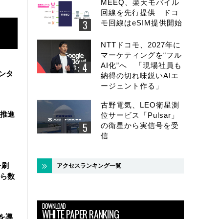
MEEQ、楽天モバイル
回線を先行提供 ドコ
モ回線はeSIM提供開始
NTTドコモ、2027年に
マーケティングを“フル
AI化”へ 「現場社員も
ンタ
納得の切れ味鋭いAIエ
ージェント作る」
古野電気、LEO衛星測
を推進
位サービス「Pulsar」
の衛星から実信号を受
信
を刷
アクセスランキング一覧
ら数
DOWNLOAD
WHITE PAPER RANKING
を導