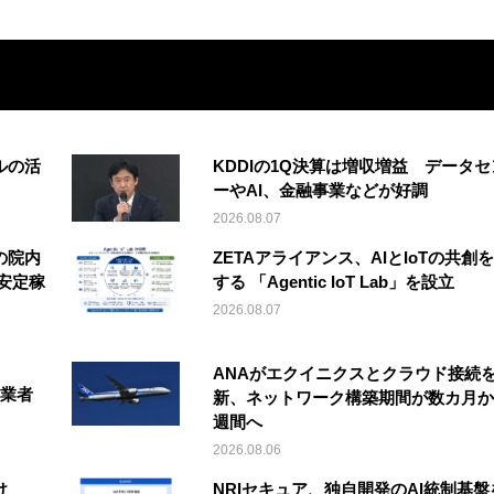
ルの活
KDDIの1Q決算は増収増益 データセ
ーやAI、金融事業などが好調
2026.08.07
の院内
ZETAアライアンス、AIとIoTの共創
安定稼
する 「Agentic IoT Lab」を設立
2026.08.07
ANAがエクイニクスとクラウド接続
事業者
新、ネットワーク構築期間が数カ月か
週間へ
2026.08.06
け
NRIセキュア、独自開発のAI統制基盤