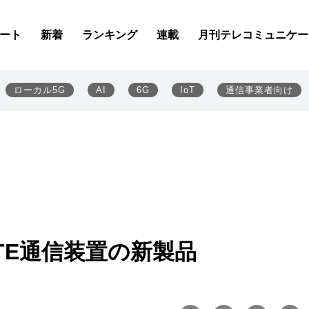
ート
新着
ランキング
連載
月刊テレコミュニケー
ローカル5G
AI
6G
IoT
通信事業者向け
LTE通信装置の新製品