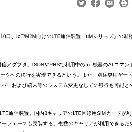
10日、IoT/M2M向けのLTE通信装置「uMシリーズ」の新
信アダプタ。ISDNやPHSで利用中のIoT機器のATコマン
ワークへの移行を実現できるという。また、別途専用ゲー
ーバーおよび端末等のシステム変更なしでの移行も可能と
向けLTE通信装置。国内3キャリアのLTE回線用SIMカードが
インターフェースも実装する。複数のキャリアが利用できるた