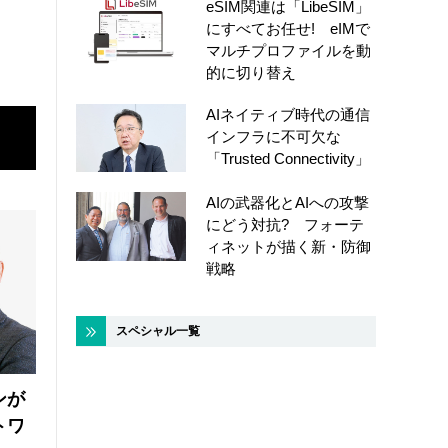
eSIM関連は「LibeSIM」
にすべてお任せ! eIMで
マルチプロファイルを動
的に切り替え
AIネイティブ時代の通信
インフラに不可欠な
「Trusted Connectivity」
AIの武器化とAIへの攻撃
にどう対抗? フォーテ
ィネットが描く新・防御
戦略
スペシャル一覧
ンが
トワ