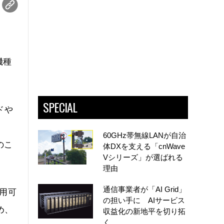
機種
SPECIAL
ドや
ト
60GHz帯無線LANが自治
のこ
体DXを支える「cnWave
Vシリーズ」が選ばれる
理由
通信事業者が「AI Grid」
利用可
の担い手に AIサービス
め、
収益化の新地平を切り拓
く