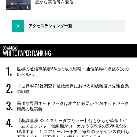
星から実信号を受信
アクセスランキング一覧
DOWNLOAD
WHITE PAPER RANKING
世界の通信事業者33社の成長戦略：通信業界の収益を次の
レベルへ
［世界4473社調査］通信業界におけるAI成熟度と先駆企業
の戦略
高価な専用ネットワークは本当に必要か？ AIネットワーク
構築の現実解
【基調講演 K2-4 スリーダブリュー】何もかもが革命！ゲ
ームチェンジャー無線機がローカル５G市場の既存概念を
破壊する！！ コアサーバー不要！毎年のライセンス費用も