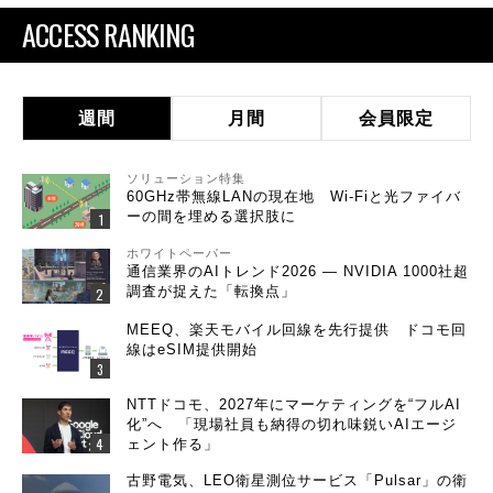
ACCESS RANKING
週間
月間
会員限定
ソリューション特集
60GHz帯無線LANの現在地 Wi-Fiと光ファイバ
ーの間を埋める選択肢に
ホワイトペーパー
通信業界のAIトレンド2026 ― NVIDIA 1000社超
調査が捉えた「転換点」
MEEQ、楽天モバイル回線を先行提供 ドコモ回
線はeSIM提供開始
NTTドコモ、2027年にマーケティングを“フルAI
化”へ 「現場社員も納得の切れ味鋭いAIエージ
ェント作る」
古野電気、LEO衛星測位サービス「Pulsar」の衛