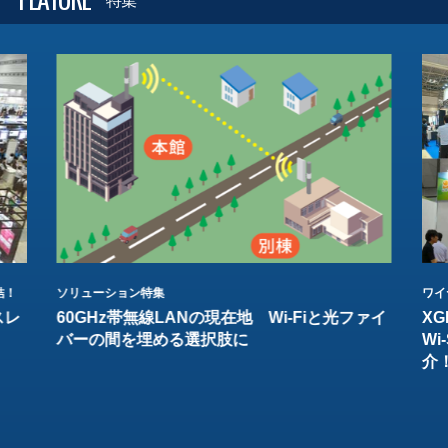
特集
結！
ソリューション特集
ワイ
スレ
60GHz帯無線LANの現在地 Wi-Fiと光ファイ
XG
バーの間を埋める選択肢に
W
介