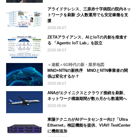
アライドテレシス、三原赤十字病院の院内ネッ
トワークを刷新 少人数運用でも安定稼働を支
援
2026.08.07
ZETAアライアンス、AIとIoTの共創を推進す
る 「Agentic IoT Lab」を設立
2026.08.07
＜連載＞6G時代の新・業界地図
MNO×NTNの新秩序 MNOとNTN事業者の関
係は変化するか？
2026.08.07
ANAがエクイニクスとクラウド接続を刷新、
ネットワーク構築期間が数カ月から数週間へ
2026.08.06
東陽テクニカがAIデータセンター向け「Ultra
Ethernet」検証機能を提供、VIAVI TestCenter
に機能追加