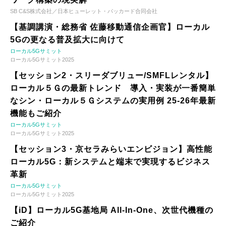
SB C&S株式会社／日本ヒューレット・パッカード合同会社
【基調講演・総務省 佐藤移動通信企画官】ローカル
5Gの更なる普及拡大に向けて
ローカル5Gサミット
ローカル5Gサミット2025
【セッション2・スリーダブリュー/SMFLレンタル】
ローカル５Ｇの最新トレンド 導入・実装が一番簡単
なシン・ローカル５Ｇシステムの実用例 25-26年最新
機能もご紹介
ローカル5Gサミット
ローカル5Gサミット2025
【セッション3・京セラみらいエンビジョン】高性能
ローカル5G：新システムと端末で実現するビジネス
革新
ローカル5Gサミット
ローカル5Gサミット2025
【iD】ローカル5G基地局 All-In-One、次世代機種の
ご紹介