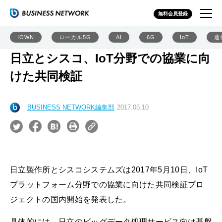
無料会員登録
IOWN
ローカル5G
AI
6G
IoT
通
日立とシスコ、IoT分野での協業に向
けた共同検証
BUSINESS NETWORK編集部
2017.05.10
日立製作所とシスコシステムズは2017年5月10日、IoT
プラットフォーム分野での協業に向けた共同検証プロ
ジェクトの国内開始を発表した。
具体的には、日立のビッグデータ処理サービス向け基盤