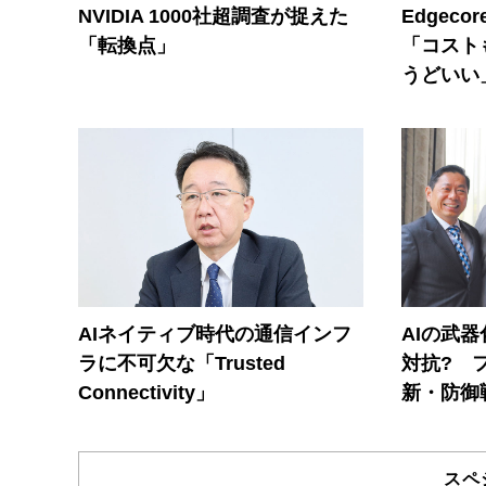
NVIDIA 1000社超調査が捉えた
Edgec
「転換点」
「コスト
うどいい
AIネイティブ時代の通信インフ
AIの武
ラに不可欠な「Trusted
対抗? 
Connectivity」
新・防御
スペ