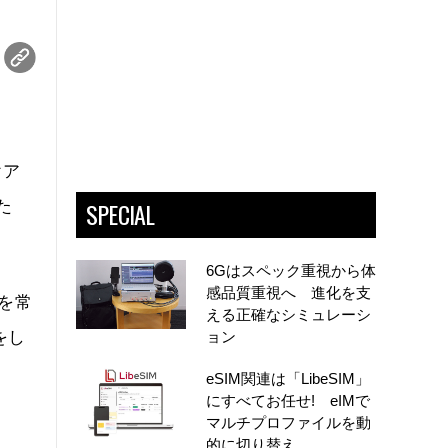
けア
SPECIAL
た
6Gはスペック重視から体
感品質重視へ 進化を支
を常
える正確なシミュレーシ
をし
ョン
eSIM関連は「LibeSIM」
にすべてお任せ! eIMで
マルチプロファイルを動
的に切り替え