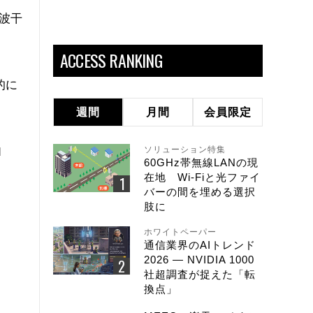
波干
ACCESS RANKING
的に
週間
月間
会員限定
ソリューション特集
d
60GHz帯無線LANの現
在地 Wi-Fiと光ファイ
バーの間を埋める選択
肢に
ホワイトペーパー
通信業界のAIトレンド
2026 ― NVIDIA 1000
社超調査が捉えた「転
換点」