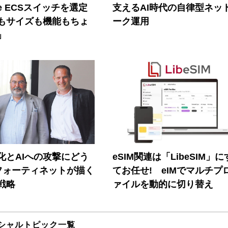
ore ECSスイッチを選定
支えるAI時代の自律型ネッ
もサイズも機能もちょ
ーク運用
」
器化とAIへの攻撃にどう
eSIM関連は「LibeSIM」
フォーティネットが描く
てお任せ! eIMでマルチプ
戦略
ァイルを動的に切り替え
シャルトピック一覧