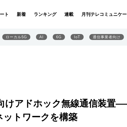
ート
新着
ランキング
連載
月刊テレコミュニケー
ローカル5G
AI
6G
IoT
通信事業者向け
oT向けアドホック無線通信装置―
ネットワークを構築