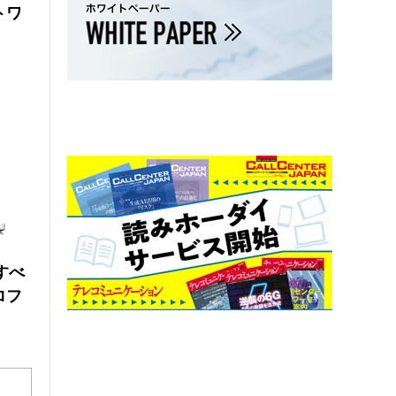
トワ
にすべ
ロフ