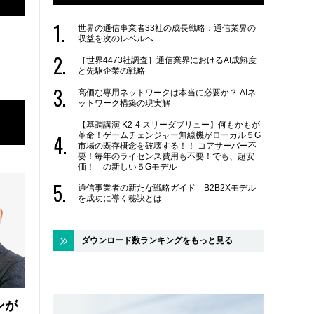
世界の通信事業者33社の成長戦略：通信業界の
収益を次のレベルへ
［世界4473社調査］通信業界におけるAI成熟度
と先駆企業の戦略
高価な専用ネットワークは本当に必要か？ AIネ
ットワーク構築の現実解
【基調講演 K2-4 スリーダブリュー】何もかもが
革命！ゲームチェンジャー無線機がローカル５G
市場の既存概念を破壊する！！ コアサーバー不
要！毎年のライセンス費用も不要！でも、超安
価！ の新しい５Gモデル
通信事業者の新たな戦略ガイド B2B2Xモデル
を成功に導く秘訣とは
ダウンロード数ランキングをもっと見る
ンが