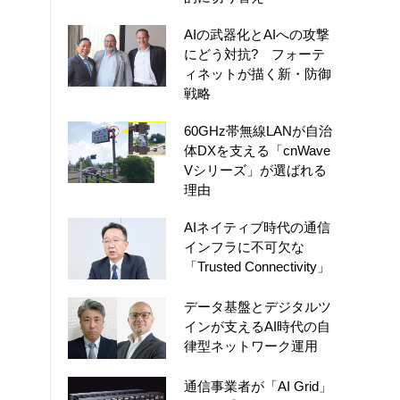
AIの武器化とAIへの攻撃
にどう対抗? フォーテ
ィネットが描く新・防御
戦略
60GHz帯無線LANが自治
体DXを支える「cnWave
Vシリーズ」が選ばれる
理由
AIネイティブ時代の通信
インフラに不可欠な
「Trusted Connectivity」
データ基盤とデジタルツ
インが支えるAI時代の自
律型ネットワーク運用
通信事業者が「AI Grid」