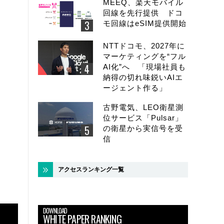
MEEQ、楽天モバイル
回線を先行提供 ドコ
モ回線はeSIM提供開始
NTTドコモ、2027年に
マーケティングを“フル
AI化”へ 「現場社員も
納得の切れ味鋭いAIエ
ージェント作る」
古野電気、LEO衛星測
位サービス「Pulsar」
の衛星から実信号を受
信
アクセスランキング一覧
DOWNLOAD
WHITE PAPER RANKING