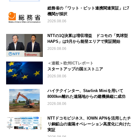
総務省の「ワット・ビット連携関連実証」に7
機関が採択
2026.08.06
NTTの1Q決算は増収増益 ドコモの「気球型
HAPS」は9月から能登エリアで実証開始
2026.08.06
＜連載＞欧州ICTレポート
スタートアップの国エストニア
2026.08.06
ハイテクインター、Starlink Miniを用いて
8000km離れた遠隔地からの建機操縦に成功
2026.08.06
NTTドコモビジネス、IOWN APNを活用したチ
リ銅鉱山の遠隔オペレーション高度化に向けた
実証
2026.08.06