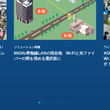
結！
ソリューション特集
ワイ
スレ
60GHz帯無線LANの現在地 Wi-Fiと光ファイ
XG
バーの間を埋める選択肢に
W
介