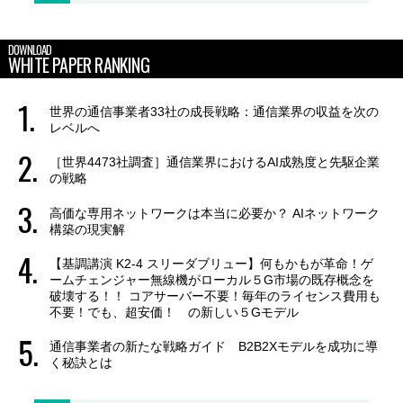
DOWNLOAD
WHITE PAPER RANKING
世界の通信事業者33社の成長戦略：通信業界の収益を次の
レベルへ
［世界4473社調査］通信業界におけるAI成熟度と先駆企業
の戦略
高価な専用ネットワークは本当に必要か？ AIネットワーク
構築の現実解
【基調講演 K2-4 スリーダブリュー】何もかもが革命！ゲ
ームチェンジャー無線機がローカル５G市場の既存概念を
破壊する！！ コアサーバー不要！毎年のライセンス費用も
不要！でも、超安価！ の新しい５Gモデル
通信事業者の新たな戦略ガイド B2B2Xモデルを成功に導
く秘訣とは