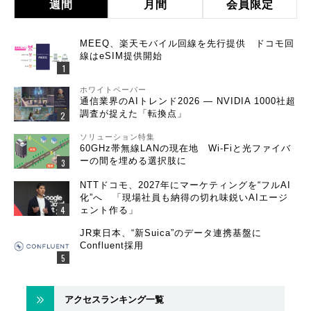
週間
月間
会員限定
MEEQ、楽天モバイル回線を先行提供 ドコモ回
線はeSIM提供開始
ホワイトペーパー
通信業界のAIトレンド2026 ― NVIDIA 1000社超
調査が捉えた「転換点」
ソリューション特集
60GHz帯無線LANの現在地 Wi-Fiと光ファイバ
ーの間を埋める選択肢に
NTTドコモ、2027年にマーケティングを“フルAI
化”へ 「現場社員も納得の切れ味鋭いAIエージ
ェント作る」
JR東日本、“新Suica”のデータ連携基盤に
Confluent採用
アクセスランキング一覧