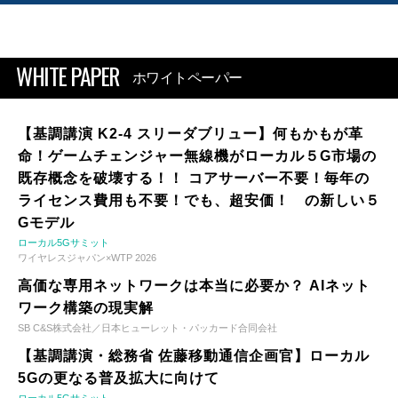
WHITE PAPER
ホワイトペーパー
【基調講演 K2-4 スリーダブリュー】何もかもが革
命！ゲームチェンジャー無線機がローカル５G市場の
既存概念を破壊する！！ コアサーバー不要！毎年の
ライセンス費用も不要！でも、超安価！ の新しい５
Gモデル
ローカル5Gサミット
ワイヤレスジャパン×WTP 2026
高価な専用ネットワークは本当に必要か？ AIネット
ワーク構築の現実解
SB C&S株式会社／日本ヒューレット・パッカード合同会社
【基調講演・総務省 佐藤移動通信企画官】ローカル
5Gの更なる普及拡大に向けて
ローカル5Gサミット