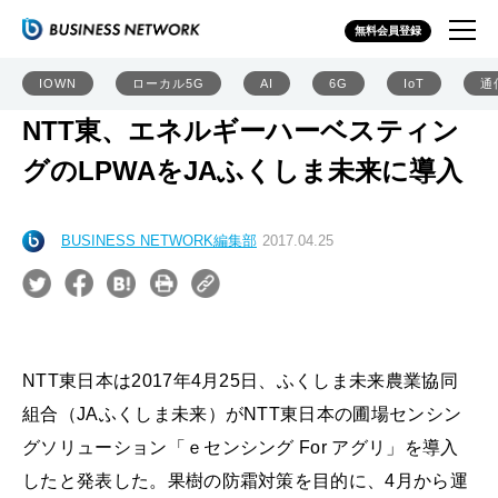
無料会員登録
IOWN
ローカル5G
AI
6G
IoT
通
NTT東、エネルギーハーベスティン
グのLPWAをJAふくしま未来に導入
BUSINESS NETWORK編集部
2017.04.25
NTT東日本は2017年4月25日、ふくしま未来農業協同
組合（JAふくしま未来）がNTT東日本の圃場センシン
グソリューション「ｅセンシング For アグリ」を導入
したと発表した。果樹の防霜対策を目的に、4月から運