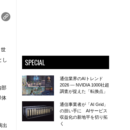
を世
SPECIAL
とし
通信業界のAIトレンド
2026 ― NVIDIA 1000社超
内部
調査が捉えた「転換点」
球体
通信事業者が「AI Grid」
の担い手に AIサービス
収益化の新地平を切り拓
く
演出