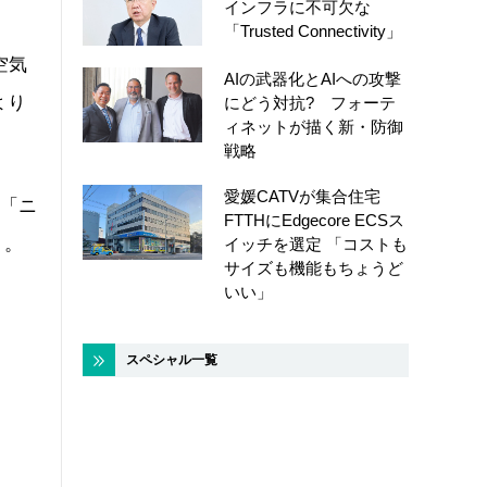
インフラに不可欠な
「Trusted Connectivity」
空気
AIの武器化とAIへの攻撃
より
にどう対抗? フォーテ
ィネットが描く新・防御
戦略
愛媛CATVが集合住宅
る「ニ
FTTHにEdgecore ECSス
う。
イッチを選定 「コストも
サイズも機能もちょうど
いい」
スペシャル一覧