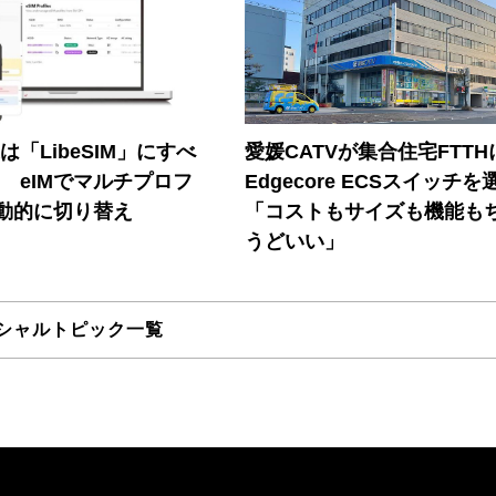
連は「LibeSIM」にすべ
愛媛CATVが集合住宅FTTH
! eIMでマルチプロフ
Edgecore ECSスイッチを
動的に切り替え
「コストもサイズも機能も
うどいい」
シャルトピック一覧