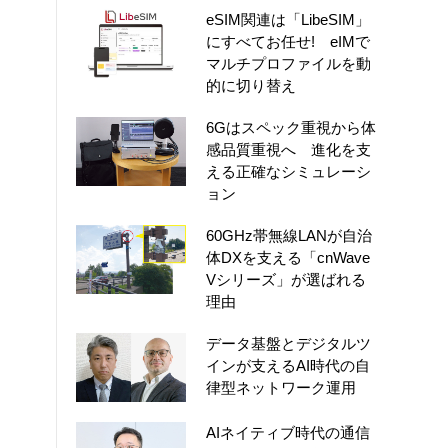
eSIM関連は「LibeSIM」
にすべてお任せ! eIMで
マルチプロファイルを動
的に切り替え
6Gはスペック重視から体
感品質重視へ 進化を支
える正確なシミュレーシ
ョン
60GHz帯無線LANが自治
体DXを支える「cnWave
Vシリーズ」が選ばれる
理由
データ基盤とデジタルツ
インが支えるAI時代の自
律型ネットワーク運用
AIネイティブ時代の通信