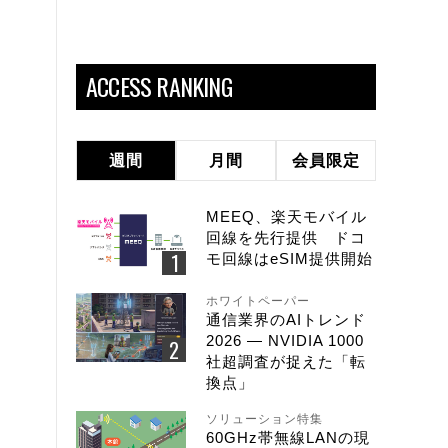
ACCESS RANKING
週間
月間
会員限定
MEEQ、楽天モバイル
回線を先行提供 ドコ
モ回線はeSIM提供開始
ホワイトペーパー
通信業界のAIトレンド
2026 ― NVIDIA 1000
社超調査が捉えた「転
換点」
ソリューション特集
60GHz帯無線LANの現