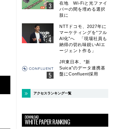
在地 Wi-Fiと光ファイ
バーの間を埋める選択
肢に
NTTドコモ、2027年に
マーケティングを“フル
AI化”へ 「現場社員も
納得の切れ味鋭いAIエ
ージェント作る」
JR東日本、“新
Suica”のデータ連携基
盤にConfluent採用
アクセスランキング一覧
DOWNLOAD
WHITE PAPER RANKING