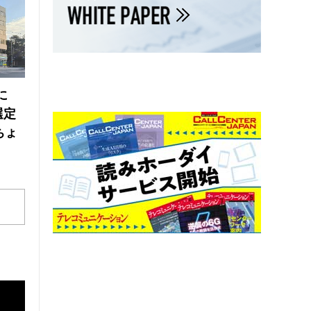
に
選定
ちょ