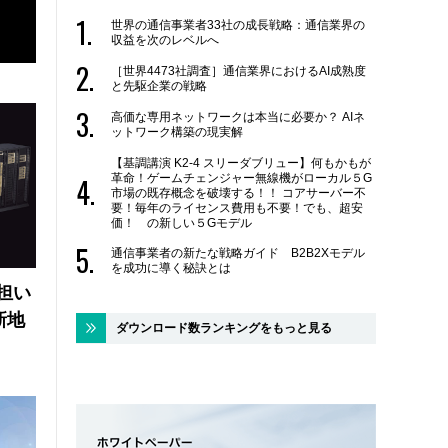
世界の通信事業者33社の成長戦略：通信業界の
収益を次のレベルへ
［世界4473社調査］通信業界におけるAI成熟度
と先駆企業の戦略
高価な専用ネットワークは本当に必要か？ AIネ
ットワーク構築の現実解
【基調講演 K2-4 スリーダブリュー】何もかもが
革命！ゲームチェンジャー無線機がローカル５G
市場の既存概念を破壊する！！ コアサーバー不
要！毎年のライセンス費用も不要！でも、超安
価！ の新しい５Gモデル
通信事業者の新たな戦略ガイド B2B2Xモデル
を成功に導く秘訣とは
の担い
新地
ダウンロード数ランキングをもっと見る