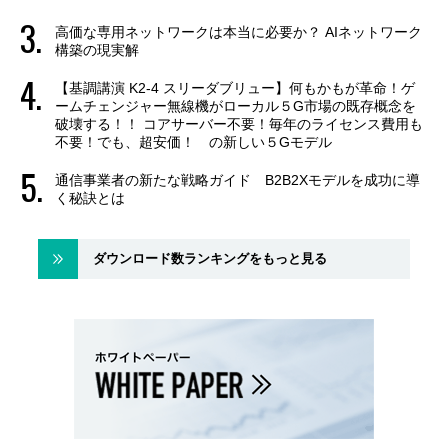
高価な専用ネットワークは本当に必要か？ AIネットワーク
構築の現実解
【基調講演 K2-4 スリーダブリュー】何もかもが革命！ゲ
ームチェンジャー無線機がローカル５G市場の既存概念を
破壊する！！ コアサーバー不要！毎年のライセンス費用も
不要！でも、超安価！ の新しい５Gモデル
通信事業者の新たな戦略ガイド B2B2Xモデルを成功に導
く秘訣とは
ダウンロード数ランキングをもっと見る