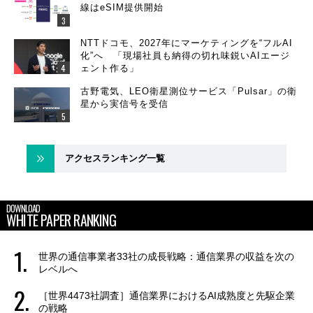
線はeSIM提供開始
NTTドコモ、2027年にマーケティングを“フルAI
化”へ 「現場社員も納得の切れ味鋭いAIエージ
ェント作る」
古野電気、LEO衛星測位サービス「Pulsar」の衛
星から実信号を受信
アクセスランキング一覧
DOWNLOAD
WHITE PAPER RANKING
世界の通信事業者33社の成長戦略：通信業界の収益を次の
レベルへ
［世界4473社調査］通信業界におけるAI成熟度と先駆企業
の戦略