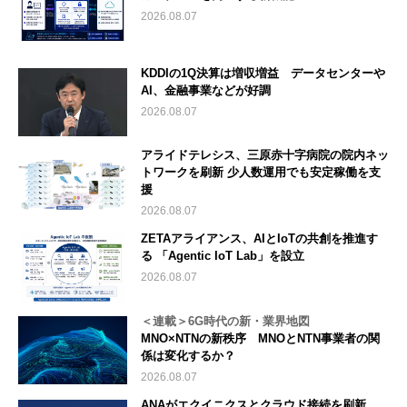
2026.08.07
KDDIの1Q決算は増収増益 データセンターや
AI、金融事業などが好調
2026.08.07
アライドテレシス、三原赤十字病院の院内ネッ
トワークを刷新 少人数運用でも安定稼働を支
援
2026.08.07
ZETAアライアンス、AIとIoTの共創を推進す
る 「Agentic IoT Lab」を設立
2026.08.07
＜連載＞6G時代の新・業界地図
MNO×NTNの新秩序 MNOとNTN事業者の関
係は変化するか？
2026.08.07
ANAがエクイニクスとクラウド接続を刷新、