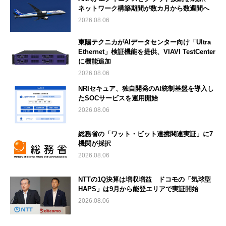
ネットワーク構築期間が数カ月から数週間へ
2026.08.06
東陽テクニカがAIデータセンター向け「Ultra
Ethernet」検証機能を提供、VIAVI TestCenter
に機能追加
2026.08.06
NRIセキュア、独自開発のAI統制基盤を導入し
たSOCサービスを運用開始
2026.08.06
総務省の「ワット・ビット連携関連実証」に7
機関が採択
2026.08.06
NTTの1Q決算は増収増益 ドコモの「気球型
HAPS」は9月から能登エリアで実証開始
2026.08.06