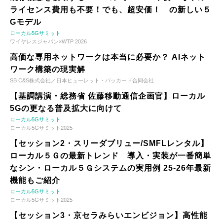
ライセンス費用も不要！でも、超安価！ の新しい５
Gモデル
ローカル5Gサミット
ワイヤレスジャパン×WTP 2026
高価な専用ネットワークは本当に必要か？ AIネット
ワーク構築の現実解
SB C&S株式会社／日本ヒューレット・パッカード合同会社
【基調講演・総務省 佐藤移動通信企画官】ローカル
5Gの更なる普及拡大に向けて
ローカル5Gサミット
ローカル5Gサミット2025
【セッション2・スリーダブリュー/SMFLレンタル】
ローカル５Ｇの最新トレンド 導入・実装が一番簡単
なシン・ローカル５Ｇシステムの実用例 25-26年最新
機能もご紹介
ローカル5Gサミット
ローカル5Gサミット2025
【セッション3・京セラみらいエンビジョン】高性能