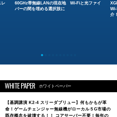
スレ
60GHz帯無線LANの現在地 Wi-Fiと光ファイ
XG
バーの間を埋める選択肢に
W
介
WHITE PAPER
ホワイトペーパー
【基調講演 K2-4 スリーダブリュー】何もかもが革
命！ゲームチェンジャー無線機がローカル５G市場の
既存概念を破壊する！！ コアサーバー不要！毎年の