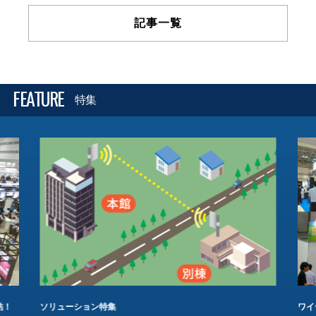
記事一覧
FEATURE
特集
結！
ソリューション特集
ワイ