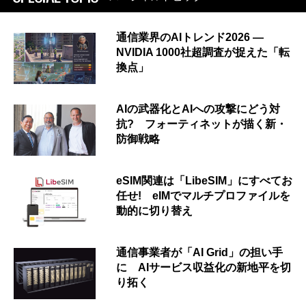
通信業界のAIトレンド2026 ―
NVIDIA 1000社超調査が捉えた「転
換点」
AIの武器化とAIへの攻撃にどう対
抗? フォーティネットが描く新・
防御戦略
eSIM関連は「LibeSIM」にすべてお
任せ! eIMでマルチプロファイルを
動的に切り替え
通信事業者が「AI Grid」の担い手
に AIサービス収益化の新地平を切
り拓く