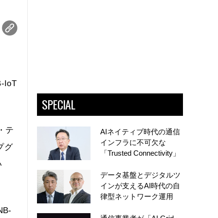
IoT
SPECIAL
・テ
AIネイティブ時代の通信
インフラに不可欠な
プグ
「Trusted Connectivity」
い
データ基盤とデジタルツ
インが支えるAI時代の自
律型ネットワーク運用
B-