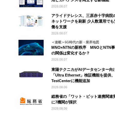
2026.08.07
アライドテレシス、三原赤十字病院
ネットワークを刷新 少人数運用でも
働を支援
2026.08.07
＜連載＞6G時代の新・業界地図
MNO×NTNの新秩序 MNOとNTN
の関係は変化するか？
2026.08.07
東陽テクニカがAIデータセンター向
「Ultra Ethernet」検証機能を提供、V
TestCenterに機能追加
2026.08.06
総務省の「ワット・ビット連携関連
に7機関が採択
2026.08.06