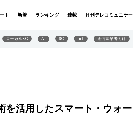
ート
新着
ランキング
連載
月刊テレコミュニケー
ローカル5G
AI
6G
IoT
通信事業者向け
T技術を活用したスマート・ウォー