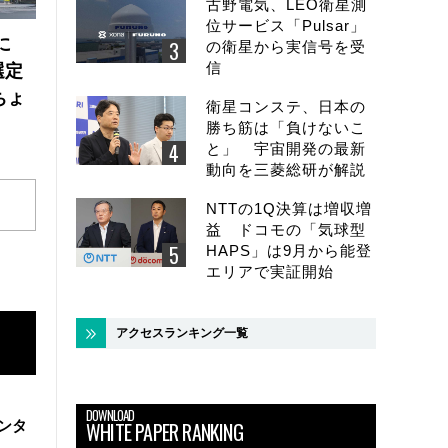
古野電気、LEO衛星測
位サービス「Pulsar」
に
の衛星から実信号を受
信
選定
ちょ
衛星コンステ、日本の
勝ち筋は「負けないこ
と」 宇宙開発の最新
動向を三菱総研が解説
NTTの1Q決算は増収増
益 ドコモの「気球型
HAPS」は9月から能登
エリアで実証開始
アクセスランキング一覧
DOWNLOAD
ンタ
WHITE PAPER RANKING