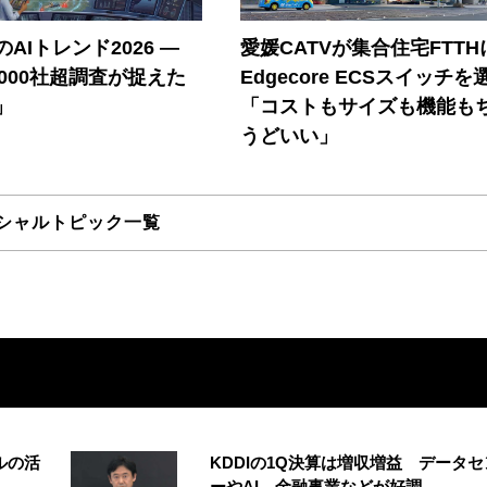
AIトレンド2026 ―
愛媛CATVが集合住宅FTTH
A 1000社超調査が捉えた
Edgecore ECSスイッチを
」
「コストもサイズも機能も
うどいい」
シャルトピック一覧
ルの活
KDDIの1Q決算は増収増益 データセ
ーやAI、金融事業などが好調