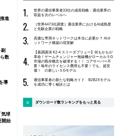
世界の通信事業者33社の成長戦略：通信業界の
収益を次のレベルへ
を推進
［世界4473社調査］通信業界におけるAI成熟度
と先駆企業の戦略
高価な専用ネットワークは本当に必要か？ AIネ
ットワーク構築の現実解
を刷
【基調講演 K2-4 スリーダブリュー】何もかもが
ら数
革命！ゲームチェンジャー無線機がローカル５G
市場の既存概念を破壊する！！ コアサーバー不
要！毎年のライセンス費用も不要！でも、超安
価！ の新しい５Gモデル
通信事業者の新たな戦略ガイド B2B2Xモデル
を導
を成功に導く秘訣とは
ダウンロード数ランキングをもっと見る
「気球
証開始