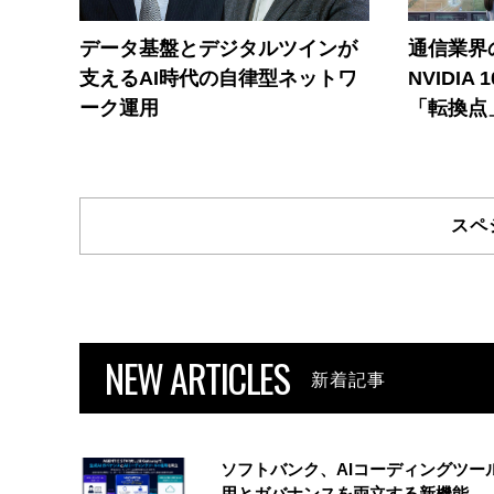
データ基盤とデジタルツインが
通信業界の
支えるAI時代の自律型ネットワ
NVIDI
ーク運用
「転換点
スペ
NEW ARTICLES
新着記事
ソフトバンク、AIコーディングツー
用とガバナンスを両立する新機能