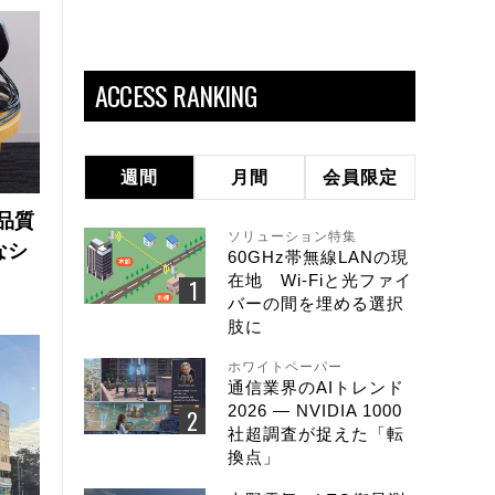
ACCESS RANKING
週間
月間
会員限定
品質
ソリューション特集
なシ
60GHz帯無線LANの現
在地 Wi-Fiと光ファイ
バーの間を埋める選択
肢に
ホワイトペーパー
通信業界のAIトレンド
2026 ― NVIDIA 1000
社超調査が捉えた「転
換点」