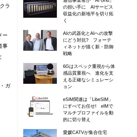
通信事業者が「AI Grid」
クラ
の担い手に AIサービス
収益化の新地平を切り拓
く
AIの武器化とAIへの攻撃
メー
にどう対抗? フォーテ
道事
ィネットが描く新・防御
戦略
と
6Gはスペック重視から体
感品質重視へ 進化を支
える正確なシミュレーシ
気・ガ
ョン
eSIM関連は「LibeSIM」
にすべてお任せ! eIMで
マルチプロファイルを動
的に切り替え
愛媛CATVが集合住宅