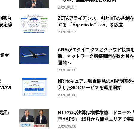
2026.08.07
の院内
ZETAアライアンス、AIとIoTの共創
安定稼
する 「Agentic IoT Lab」を設立
2026.08.07
ANAがエクイニクスとクラウド接続
事業者
新、ネットワーク構築期間が数カ月か
週間へ
2026.08.06
け
NRIセキュア、独自開発のAI統制基盤
IAVI
入したSOCサービスを運用開始
2026.08.06
実証」
NTTの1Q決算は増収増益 ドコモの
型HAPS」は9月から能登エリアで実
2026.08.06