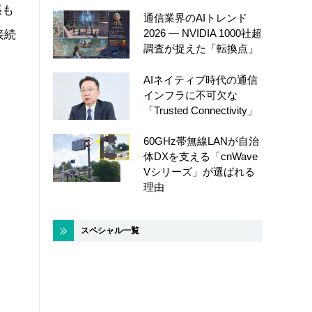
張も
通信業界のAIトレンド
2026 ― NVIDIA 1000社超
接続
調査が捉えた「転換点」
AIネイティブ時代の通信
インフラに不可欠な
「Trusted Connectivity」
60GHz帯無線LANが自治
体DXを支える「cnWave
Vシリーズ」が選ばれる
理由
スペシャル一覧