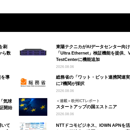
を刷
東陽テクニカがAIデータセンター向け
から数
「Ultra Ethernet」検証機能を提供、V
TestCenterに機能追加
2026.08.06
盤を導
総務省の「ワット・ビット連携関連実
に7機関が採択
2026.08.06
「気球
＜連載＞欧州ICTレポート
スタートアップの国エストニア
実証開始
2026.08.06
を用いて
NTTドコモビジネス、IOWN APNを