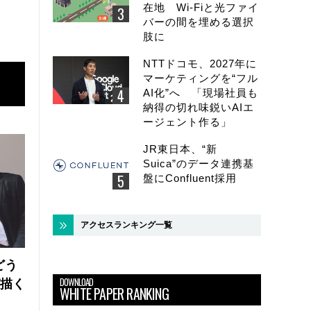
在地 Wi-Fiと光ファイ
バーの間を埋める選択
肢に
NTTドコモ、2027年に
マーケティングを“フル
AI化”へ 「現場社員も
納得の切れ味鋭いAIエ
ージェント作る」
JR東日本、“新
Suica”のデータ連携基
盤にConfluent採用
アクセスランキング一覧
どう
DOWNLOAD
が描く
WHITE PAPER RANKING