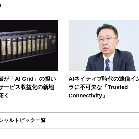
」
が「AI Grid」の担い
AIネイティブ時代の通信イ
Iサービス収益化の新地
ラに不可欠な「Trusted
拓く
Connectivity」
シャルトピック一覧