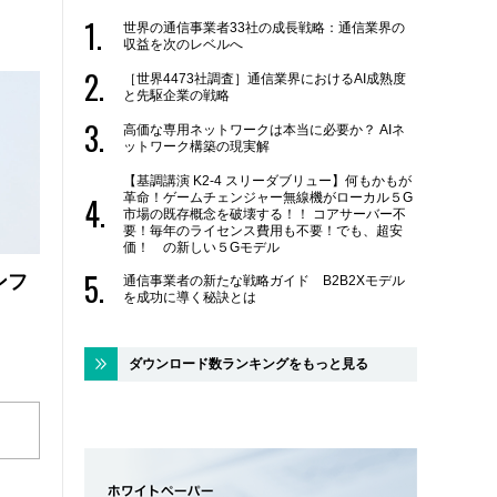
世界の通信事業者33社の成長戦略：通信業界の
収益を次のレベルへ
［世界4473社調査］通信業界におけるAI成熟度
と先駆企業の戦略
高価な専用ネットワークは本当に必要か？ AIネ
ットワーク構築の現実解
【基調講演 K2-4 スリーダブリュー】何もかもが
革命！ゲームチェンジャー無線機がローカル５G
市場の既存概念を破壊する！！ コアサーバー不
要！毎年のライセンス費用も不要！でも、超安
価！ の新しい５Gモデル
ンフ
通信事業者の新たな戦略ガイド B2B2Xモデル
を成功に導く秘訣とは
ダウンロード数ランキングをもっと見る