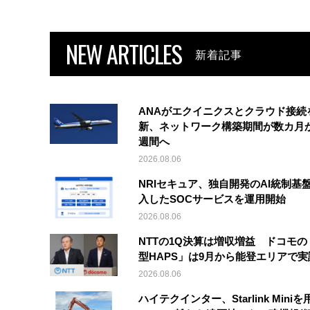
NEW ARTICLES
新着記事
ANAがエクイニクスとクラウド接続
新、ネットワーク構築期間が数カ月
週間へ
2026.08.06
NRIセキュア、独自開発のAI統制基
入したSOCサービスを運用開始
2026.08.06
NTTの1Q決算は増収増益 ドコモの
型HAPS」は9月から能登エリアで
2026.08.06
ハイテクインター、Starlink Mini