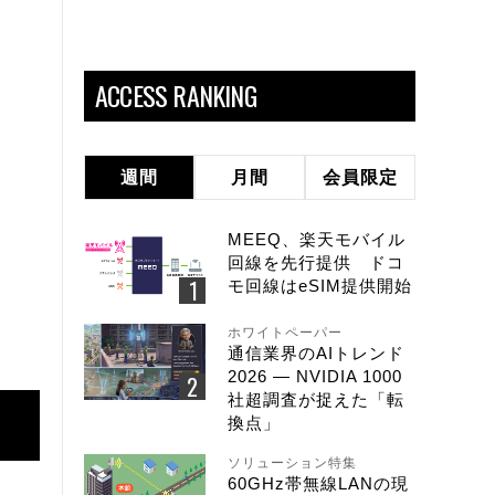
ACCESS RANKING
週間
月間
会員限定
MEEQ、楽天モバイル
回線を先行提供 ドコ
モ回線はeSIM提供開始
ホワイトペーパー
通信業界のAIトレンド
2026 ― NVIDIA 1000
社超調査が捉えた「転
換点」
ソリューション特集
60GHz帯無線LANの現