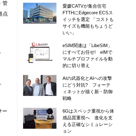
・管
愛媛CATVが集合住宅
FTTHにEdgecore ECSス
拠点
イッチを選定 「コストも
サイズも機能もちょうど
いい」
セ
eSIM関連は「LibeSIM」
にすべてお任せ! eIMで
や
マルチプロファイルを動
的に切り替え
AIの武器化とAIへの攻撃
も、
にどう対抗? フォーテ
ィネットが描く新・防御
戦略
6Gはスペック重視から体
サー
感品質重視へ 進化を支
える正確なシミュレーシ
ョン