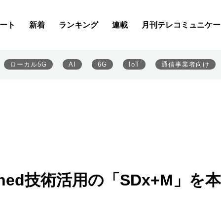
ート
新着
ランキング
連載
月刊テレコミュニケー
ローカル5G
AI
6G
IoT
通信事業者向け
efined技術活用の「SDx+M」を