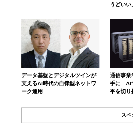
うどいい
データ基盤とデジタルツインが
通信事業者
支えるAI時代の自律型ネットワ
手に A
ーク運用
平を切り
スペ