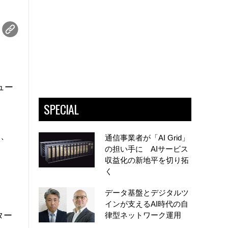
リュー
SPECIAL
し、
通信事業者が「AI Grid」
の担い手に AIサービス
収益化の新地平を切り拓
く
データ基盤とデジタルツ
インが支えるAI時代の自
ンター
律型ネットワーク運用