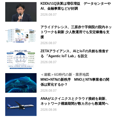
KDDIの1Q決算は増収増益 データセンターや
AI、金融事業などが好調
2026.08.07
アライドテレシス、三原赤十字病院の院内ネッ
トワークを刷新 少人数運用でも安定稼働を支
援
2026.08.07
ZETAアライアンス、AIとIoTの共創を推進す
る 「Agentic IoT Lab」を設立
2026.08.07
＜連載＞6G時代の新・業界地図
MNO×NTNの新秩序 MNOとNTN事業者の関
係は変化するか？
2026.08.07
ANAがエクイニクスとクラウド接続を刷新、
ネットワーク構築期間が数カ月から数週間へ
2026.08.06