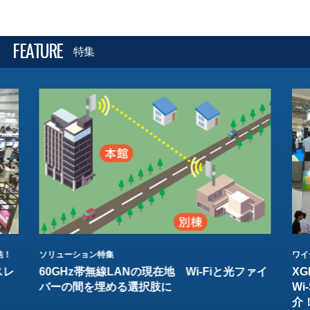
FEATURE
特集
結！
ソリューション特集
ワイ
スレ
60GHz帯無線LANの現在地 Wi-Fiと光ファイ
XG
バーの間を埋める選択肢に
W
介