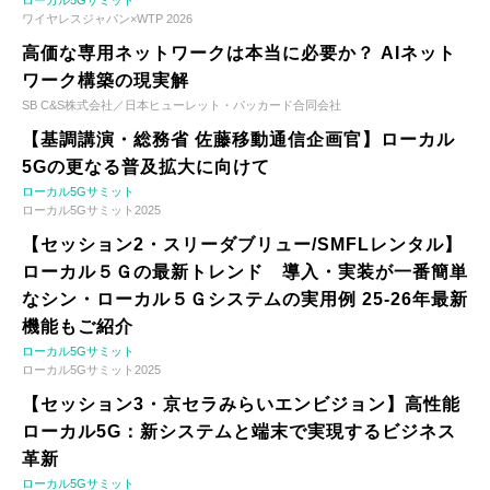
ローカル5Gサミット
ワイヤレスジャパン×WTP 2026
高価な専用ネットワークは本当に必要か？ AIネット
ワーク構築の現実解
SB C&S株式会社／日本ヒューレット・パッカード合同会社
【基調講演・総務省 佐藤移動通信企画官】ローカル
5Gの更なる普及拡大に向けて
ローカル5Gサミット
ローカル5Gサミット2025
【セッション2・スリーダブリュー/SMFLレンタル】
ローカル５Ｇの最新トレンド 導入・実装が一番簡単
なシン・ローカル５Ｇシステムの実用例 25-26年最新
機能もご紹介
ローカル5Gサミット
ローカル5Gサミット2025
【セッション3・京セラみらいエンビジョン】高性能
ローカル5G：新システムと端末で実現するビジネス
革新
ローカル5Gサミット