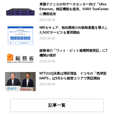
東陽テクニカがAIデータセンター向け「Ultra
Ethernet」検証機能を提供、VIAVI TestCenter
に機能追加
2026.08.06
NRIセキュア、独自開発のAI統制基盤を導入し
たSOCサービスを運用開始
2026.08.06
総務省の「ワット・ビット連携関連実証」に7
機関が採択
2026.08.06
NTTの1Q決算は増収増益 ドコモの「気球型
HAPS」は9月から能登エリアで実証開始
2026.08.06
記事一覧