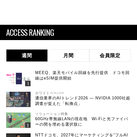
ACCESS RANKING
週間
月間
会員限定
MEEQ、楽天モバイル回線を先行提供 ドコモ回
線はeSIM提供開始
ホワイトペーパー
通信業界のAIトレンド2026 ― NVIDIA 1000社超
調査が捉えた「転換点」
ソリューション特集
60GHz帯無線LANの現在地 Wi-Fiと光ファイバ
ーの間を埋める選択肢に
NTTドコモ、2027年にマーケティングを“フルAI