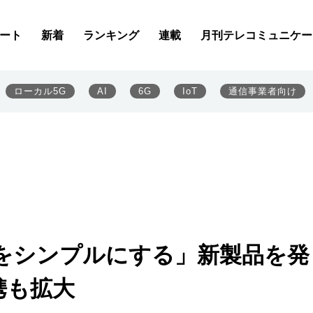
ート
新着
ランキング
連載
月刊テレコミュニケー
ローカル5G
AI
6G
IoT
通信事業者向け
をシンプルにする」新製品を発
携も拡大