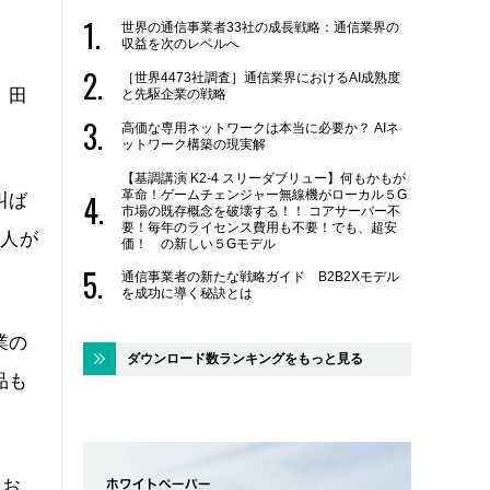
世界の通信事業者33社の成長戦略：通信業界の
収益を次のレベルへ
［世界4473社調査］通信業界におけるAI成熟度
。田
と先駆企業の戦略
高価な専用ネットワークは本当に必要か？ AIネ
ットワーク構築の現実解
【基調講演 K2-4 スリーダブリュー】何もかもが
革命！ゲームチェンジャー無線機がローカル５G
叫ば
市場の既存概念を破壊する！！ コアサーバー不
要！毎年のライセンス費用も不要！でも、超安
1人が
価！ の新しい５Gモデル
通信事業者の新たな戦略ガイド B2B2Xモデル
を成功に導く秘訣とは
業の
ダウンロード数ランキングをもっと見る
品も
てお