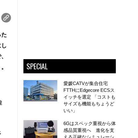
った
にし
で、
SPECIAL
う。
愛媛CATVが集合住宅
FTTHにEdgecore ECSス
イッチを選定 「コストも
違
サイズも機能もちょうど
いい」
6Gはスペック重視から体
感品質重視へ 進化を支
氏
える正確なシミュレーシ