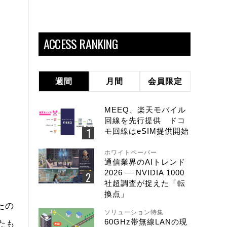
ACCESS RANKING
週間
月間
会員限定
MEEQ、楽天モバイル
回線を先行提供 ドコ
モ回線はeSIM提供開始
ホワイトペーパー
通信業界のAIトレンド
2026 ― NVIDIA 1000
社超調査が捉えた「転
換点」
たの
ソリューション特集
60GHz帯無線LANの現
たも