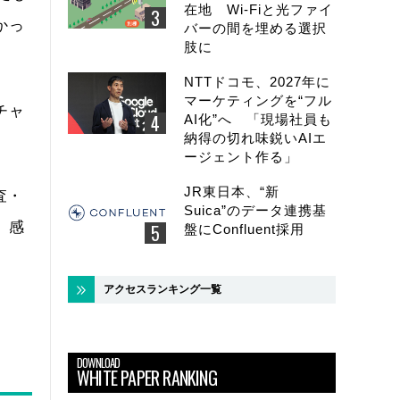
在地 Wi-Fiと光ファイ
かっ
バーの間を埋める選択
肢に
NTTドコモ、2027年に
マーケティングを“フル
チャ
AI化”へ 「現場社員も
納得の切れ味鋭いAIエ
。
ージェント作る」
JR東日本、“新
査・
Suica”のデータ連携基
、感
盤にConfluent採用
アクセスランキング一覧
DOWNLOAD
WHITE PAPER RANKING