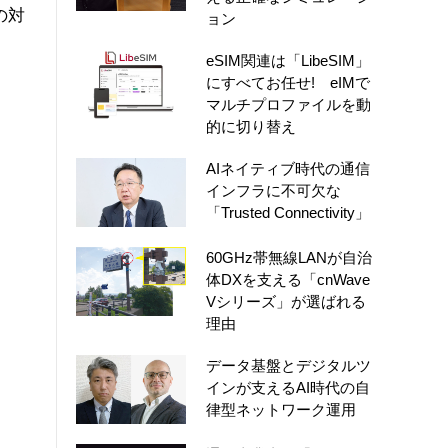
の対
ョン
eSIM関連は「LibeSIM」
にすべてお任せ! eIMで
マルチプロファイルを動
的に切り替え
AIネイティブ時代の通信
インフラに不可欠な
「Trusted Connectivity」
60GHz帯無線LANが自治
体DXを支える「cnWave
Vシリーズ」が選ばれる
理由
データ基盤とデジタルツ
インが支えるAI時代の自
律型ネットワーク運用