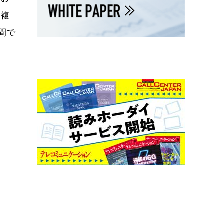
る複
間で