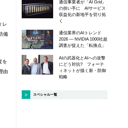
通信事業者が「AI Grid」
の担い手に AIサービス
収益化の新地平を切り拓
く
ィレ
通信業界のAIトレンド
防備
2026 ― NVIDIA 1000社超
調査が捉えた「転換点」
AIの武器化とAIへの攻撃
査を
にどう対抗? フォーテ
ィネットが描く新・防御
理由
戦略
スペシャル一覧