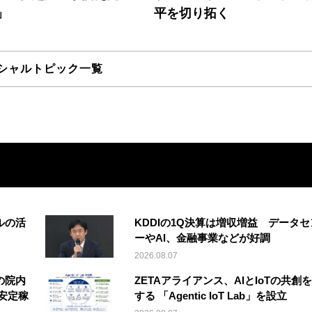
」
平を切り拓く
シャルトピック一覧
ルの活
KDDIの1Q決算は増収増益 データセ
ーやAI、金融事業などが好調
2026.08.07
の院内
ZETAアライアンス、AIとIoTの共創
安定稼
する 「Agentic IoT Lab」を設立