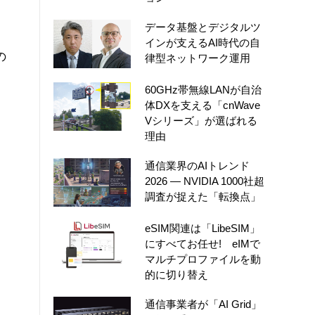
データ基盤とデジタルツ
インが支えるAI時代の自
の
律型ネットワーク運用
60GHz帯無線LANが自治
体DXを支える「cnWave
Vシリーズ」が選ばれる
理由
通信業界のAIトレンド
2026 ― NVIDIA 1000社超
調査が捉えた「転換点」
eSIM関連は「LibeSIM」
にすべてお任せ! eIMで
マルチプロファイルを動
的に切り替え
通信事業者が「AI Grid」