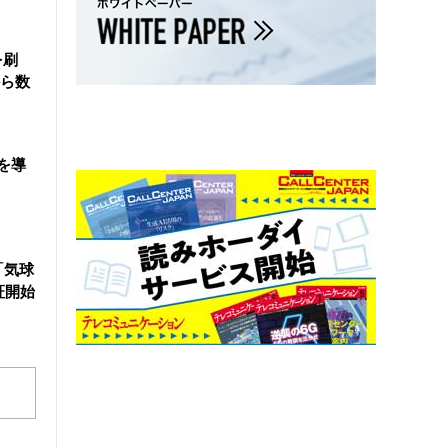
を刷
ら数
を導
「気球
証開始