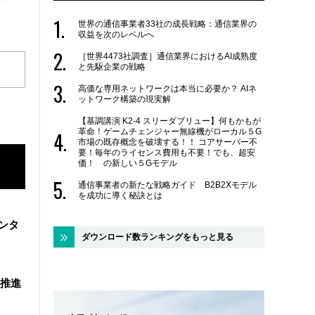
世界の通信事業者33社の成長戦略：通信業界の
収益を次のレベルへ
［世界4473社調査］通信業界におけるAI成熟度
と先駆企業の戦略
高価な専用ネットワークは本当に必要か？ AIネ
ットワーク構築の現実解
【基調講演 K2-4 スリーダブリュー】何もかもが
革命！ゲームチェンジャー無線機がローカル５G
市場の既存概念を破壊する！！ コアサーバー不
要！毎年のライセンス費用も不要！でも、超安
価！ の新しい５Gモデル
通信事業者の新たな戦略ガイド B2B2Xモデル
を成功に導く秘訣とは
ンタ
ダウンロード数ランキングをもっと見る
を推進