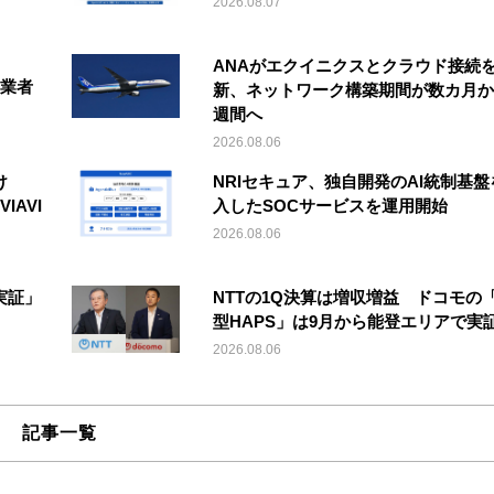
2026.08.07
ANAがエクイニクスとクラウド接続
事業者
新、ネットワーク構築期間が数カ月か
週間へ
2026.08.06
け
NRIセキュア、独自開発のAI統制基盤
IAVI
入したSOCサービスを運用開始
2026.08.06
実証」
NTTの1Q決算は増収増益 ドコモの
型HAPS」は9月から能登エリアで実
2026.08.06
記事一覧