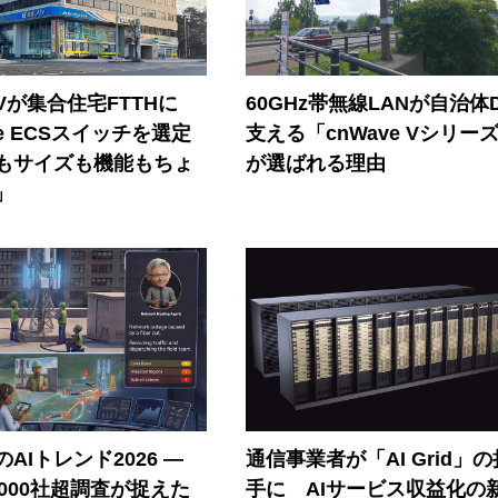
Vが集合住宅FTTHに
60GHz帯無線LANが自治体
ore ECSスイッチを選定
支える「cnWave Vシリー
もサイズも機能もちょ
が選ばれる理由
」
AIトレンド2026 ―
通信事業者が「AI Grid」
A 1000社超調査が捉えた
手に AIサービス収益化の