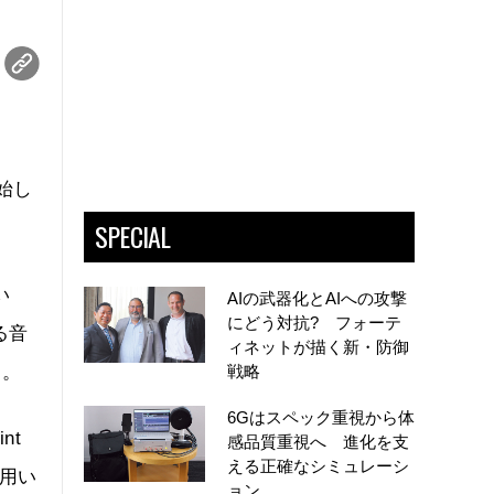
開始し
SPECIAL
い
AIの武器化とAIへの攻撃
にどう対抗? フォーテ
る音
ィネットが描く新・防御
う。
戦略
6Gはスペック重視から体
nt
感品質重視へ 進化を支
える正確なシミュレーシ
も用い
ョン