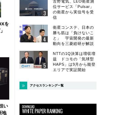
古野電気、LEO衛星測
位サービス「Pulsar」
の衛星から実信号を受
信
DXを
衛星コンステ、日本の
ズ」
勝ち筋は「負けないこ
と」 宇宙開発の最新
動向を三菱総研が解説
NTTの1Q決算は増収増
益 ドコモの「気球型
HAPS」は9月から能登
エリアで実証開始
アクセスランキング一覧
の担い
DOWNLOAD
WHITE PAPER RANKING
新地