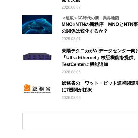
2026.08.07
＜連載＞6G時代の新・業界地図
MNO×NTNの新秩序 MNOとNTN
の関係は変化するか？
2026.08.07
東陽テクニカがAIデータセンター向
「Ultra Ethernet」検証機能を提供、V
TestCenterに機能追加
2026.08.06
総務省の「ワット・ビット連携関連
に7機関が採択
2026.08.06